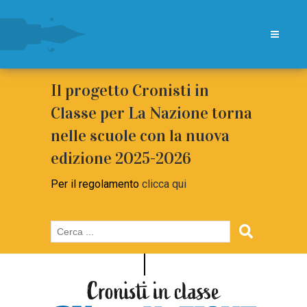
Il progetto Cronisti in
Classe per La Nazione torna
nelle scuole con la nuova
edizione 2025-2026
Per il regolamento
clicca qui