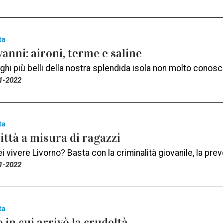
ta
anni: aironi, terme e saline
ghi più belli della nostra splendida isola non molto conosc
1-2022
ta
città a misura di ragazzi
 vivere Livorno? Basta con la criminalità giovanile, la pr
1-2022
ta
o in cui arrivò la crudeltà