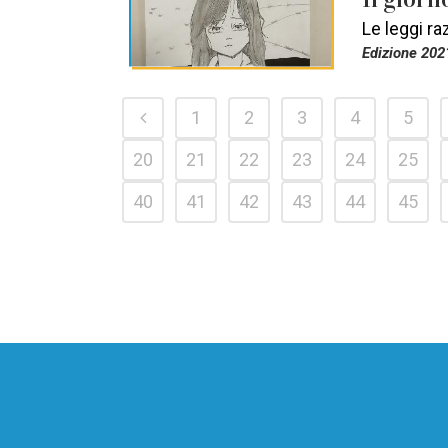
Le leggi raz
Edizione 202
1
2
3
4
5
20
21
22
23
24
25
40
41
42
43
44
45