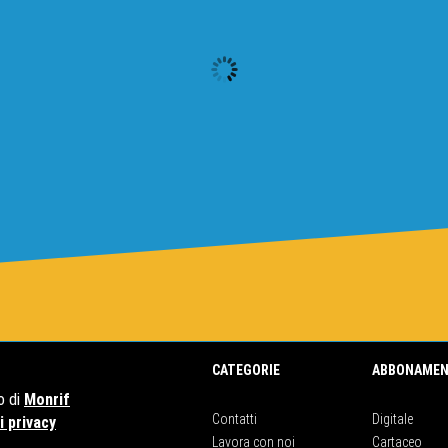
CATEGORIE
ABBONAMEN
o di
Monrif
Contatti
Digitale
 privacy
Lavora con noi
Cartaceo