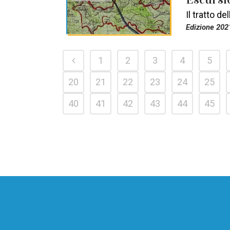
Il tratto d
Edizione 202
1
2
3
4
5
20
21
22
23
24
25
40
41
42
43
44
45