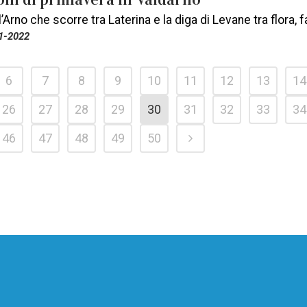
ell’Arno che scorre tra Laterina e la diga di Levane tra flora,
1-2022
6
7
8
9
10
11
12
13
14
26
27
28
29
30
31
32
33
34
46
47
48
49
50