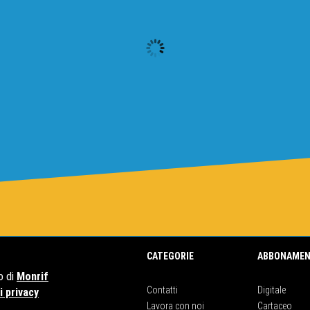
CATEGORIE
ABBONAMEN
o di
Monrif
Contatti
Digitale
 privacy
Lavora con noi
Cartaceo