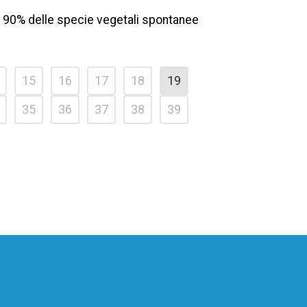
il 90% delle specie vegetali spontanee
15
16
17
18
19
35
36
37
38
39