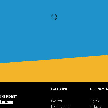
CATEGORIE
ABBONAMEN
o di
Monrif
Contatti
Digitale
 privacy
Lavora con noi
Cartaceo