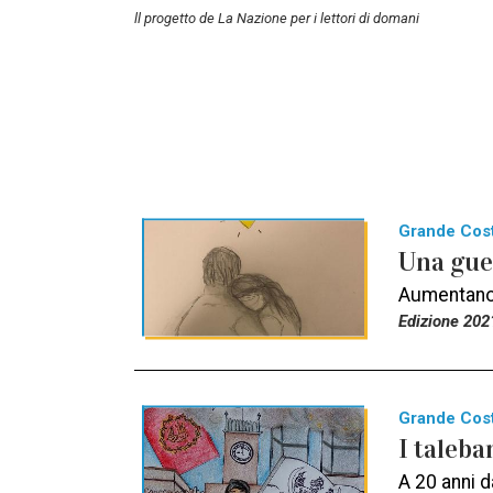
ll progetto de La Nazione per i lettori di domani
Grande Cos
Una gue
Aumentano o
Edizione 202
Grande Cos
I taleb
A 20 anni da