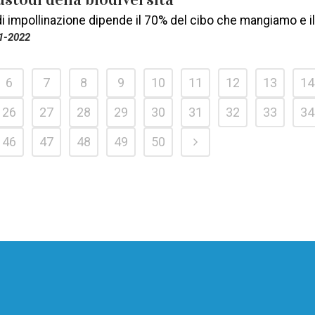
di impollinazione dipende il 70% del cibo che mangiamo e 
1-2022
6
7
8
9
10
11
12
13
14
26
27
28
29
30
31
32
33
34
46
47
48
49
50