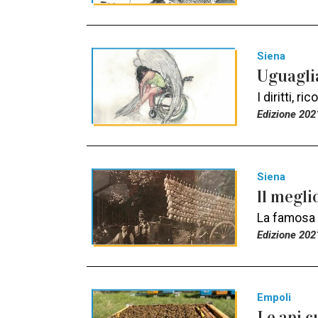
Siena
Uguaglia
I diritti, 
Edizione 202
Siena
ll megli
La famosa a
Edizione 202
Empoli
Le api c