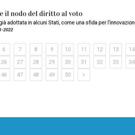
e il nodo del diritto al voto
già adottata in alcuni Stati, come una sfida per l’innovazi
1-2022
6
7
8
9
10
11
12
13
14
26
27
28
29
30
31
32
33
34
46
47
48
49
50