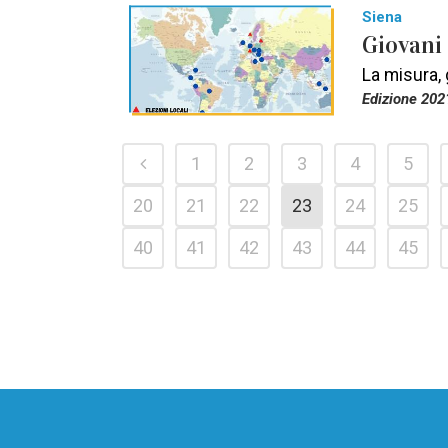
Siena
Giovani 
La misura, 
Edizione 202
1
2
3
4
5
20
21
22
23
24
25
40
41
42
43
44
45