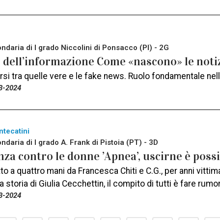
daria di I grado Niccolini di Ponsacco (PI) - 2G
e dell’informazione Come «nascono» le noti
si tra quelle vere e le fake news. Ruolo fondamentale nell
3-2024
ntecatini
daria di I grado A. Frank di Pistoia (PT) - 3D
nza contro le donne ’Apnea’, uscirne è possi
ritto a quattro mani da Francesca Chiti e C.G., per anni vit
a storia di Giulia Cecchettin, il compito di tutti è fare rumo
3-2024