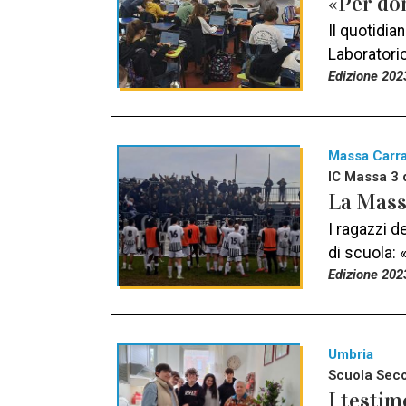
«Per dom
Il quotidian
Laboratori
Edizione 202
Massa Carr
IC Massa 3 
La Masse
I ragazzi d
di scuola: 
Edizione 202
Umbria
Scuola Secon
I testim