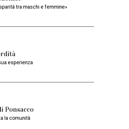
Disparità tra maschi e femmine»
ordità
 sua esperienza
 di Ponsacco
tta la comunità