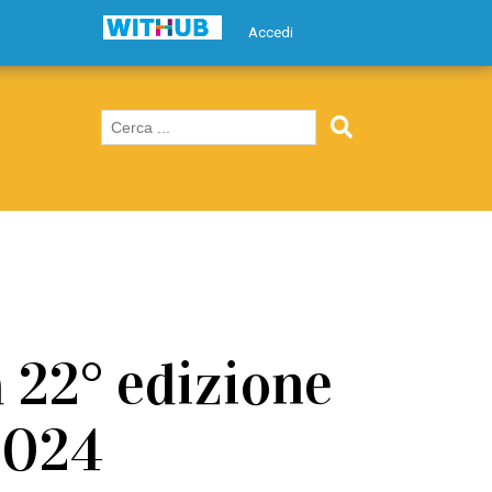
Accedi
a 22° edizione
2024