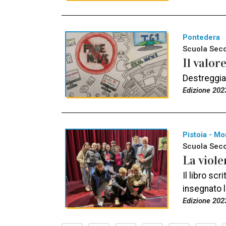
Pontedera
Scuola Secon
Il valor
Destreggiar
Edizione 202
Pistoia - Mo
Scuola Secon
La viole
Il libro sc
insegnato l
Edizione 202