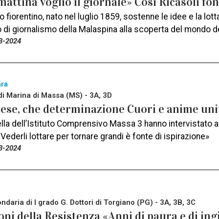
attina voglio il giornale» Così Ricasoli fo
o fiorentino, nato nel luglio 1859, sostenne le idee e la lotta 
o di giornalismo della Malaspina alla scoperta del mondo 
3-2024
ara
di Marina di Massa (MS) - 3A, 3D
se, che determinazione Cuori e anime uniti
ella dell’Istituto Comprensivo Massa 3 hanno intervistato a
«Vederli lottare per tornare grandi è fonte di ispirazione»
3-2024
daria di I grado G. Dottori di Torgiano (PG) - 3A, 3B, 3C
oni della Resistenza «Anni di paura e di ing