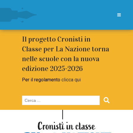
Il progetto Cronisti in
Classe per La Nazione torna
nelle scuole con la nuova
edizione 2025-2026
Per il regolamento
clicca qui