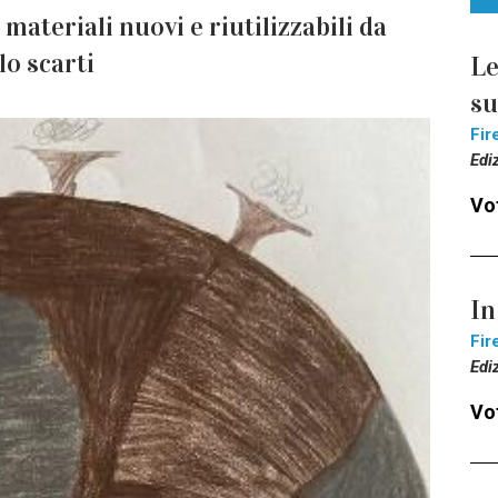
 materiali nuovi e riutilizzabili da
lo scarti
Le
s
Fir
Edi
Vot
In
Fir
Edi
Vot