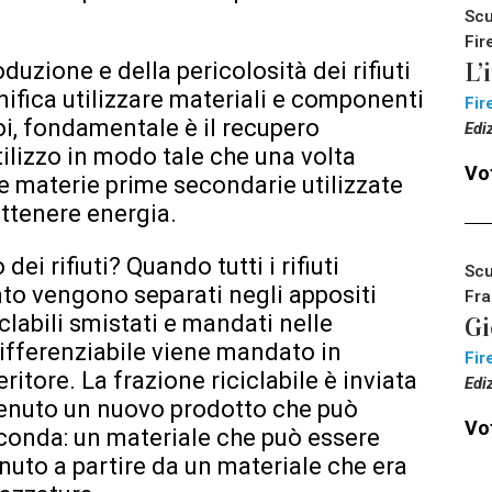
Scu
Fir
L’
duzione e della pericolosità dei rifiuti
gnifica utilizzare materiali e componenti
Fir
oi, fondamentale è il recupero
Edi
tilizzo in modo tale che una volta
Vot
are materie prime secondarie utilizzate
ottenere energia.
ei rifiuti? Quando tutti i rifiuti
Scu
nto vengono separati negli appositi
Fra
ciclabili smistati e mandati nelle
Gi
differenziabile viene mandato in
Fir
itore. La frazione riciclabile è inviata
Edi
ottenuto un nuovo prodotto che può
Vot
conda: un materiale che può essere
tenuto a partire da un materiale che era