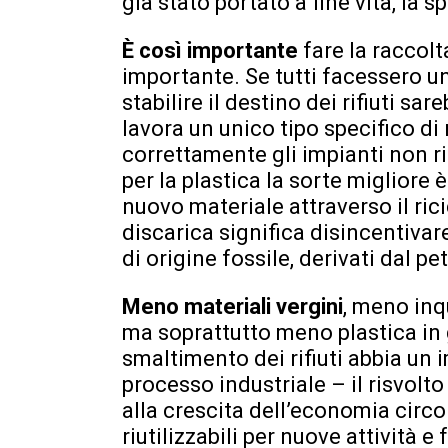
già stato portato a fine vita, la s
È così importante
fare la raccolt
importante. Se tutti facessero un
stabilire il destino dei rifiuti sa
lavora un unico tipo specifico di 
correttamente gli impianti non ri
per la plastica la sorte migliore è
nuovo materiale attraverso il ric
discarica significa disincentivare
di origine fossile, derivati dal pet
Meno materiali vergini
, meno inq
ma soprattutto meno plastica in 
smaltimento dei rifiuti abbia un
processo industriale – il risvolto
alla crescita dell’economia circol
riutilizzabili per nuove attività 