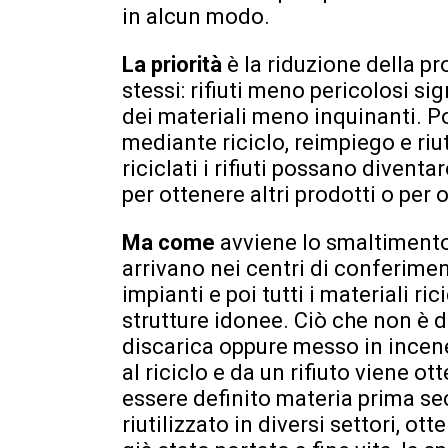
in alcun modo.
La priorità
è la riduzione della pro
stessi: rifiuti meno pericolosi si
dei materiali meno inquinanti. P
mediante riciclo, reimpiego e riu
riciclati i rifiuti possano divent
per ottenere altri prodotti o per 
Ma come
avviene lo smaltimento d
arrivano nei centri di conferime
impianti e poi tutti i materiali ri
strutture idonee. Ciò che non è 
discarica oppure messo in incener
al riciclo e da un rifiuto viene 
essere definito materia prima se
riutilizzato in diversi settori, ot