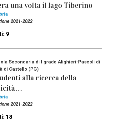
era una volta il lago Tiberino
bria
zione 2021-2022
i: 9
ola Secondaria di I grado Alighieri-Pascoli di
tà di Castello (PG)
udenti alla ricerca della
licità…
bria
zione 2021-2022
i: 18