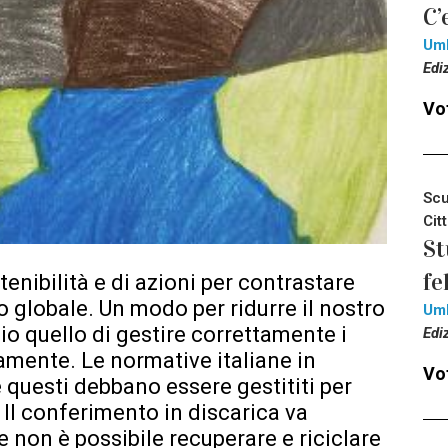
C’
Um
Edi
Vot
Scu
Cit
St
fe
enibilità e di azioni per contrastare
 globale. Un modo per ridurre il nostro
Um
io quello di gestire correttamente i
Edi
amente. Le normative italiane in
Vot
e questi debbano essere gestititi per
. Il conferimento in discarica va
he non è possibile recuperare e riciclare