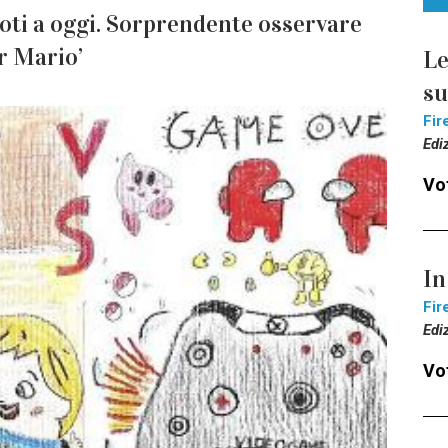
oti a oggi. Sorprendente osservare
er Mario’
Le
s
Fir
Edi
Vot
In
Fir
Edi
Vot