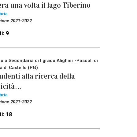
era una volta il lago Tiberino
bria
zione 2021-2022
i: 9
ola Secondaria di I grado Alighieri-Pascoli di
tà di Castello (PG)
udenti alla ricerca della
licità…
bria
zione 2021-2022
i: 18