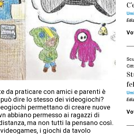
C’
Um
Edi
Vot
Scu
Cit
St
fe
te da praticare con amici e parenti è
Um
 può dire lo stesso dei videogiochi?
Edi
ideogiochi permettano di creare nuove
Vot
wn abbiano permesso ai ragazzi di
distanza, ma non tutti la pensano così.
 videogames, i giochi da tavolo