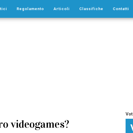
tici
Regolamento
Articoli
Classifiche
Contatti
Vot
tro videogames?