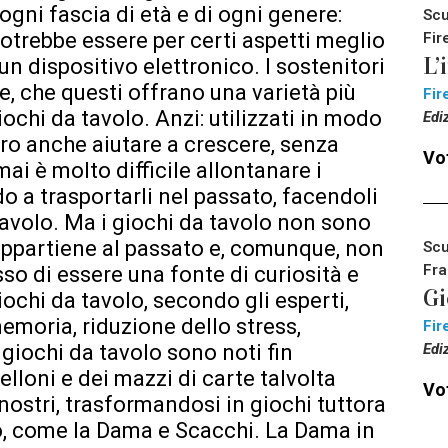
gni fascia di età e di ogni genere:
Scu
 potrebbe essere per certi aspetti meglio
Fir
L’
un dispositivo elettronico. I sostenitori
, che questi offrano una varietà più
Fir
ochi da tavolo. Anzi: utilizzati in modo
Edi
ro anche aiutare a crescere, senza
Vot
mai è molto difficile allontanare i
o a trasportarli nel passato, facendoli
avolo. Ma i giochi da tavolo non sono
ppartiene al passato e, comunque, non
Scu
Fra
so di essere una fonte di curiosità e
Gi
giochi da tavolo, secondo gli esperti,
emoria, riduzione dello stress,
Fir
Edi
giochi da tavolo sono noti fin
belloni e dei mazzi di carte talvolta
Vot
 nostri, trasformandosi in giochi tuttora
do, come la Dama e Scacchi. La Dama in