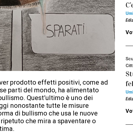
C’
Um
Edi
Vot
Scu
Cit
St
aver prodotto effetti positivi, come ad
fe
se parti del mondo, ha alimentato
Um
ullismo. Quest’ultimo è uno dei
Edi
oggi nonostante tutte le misure
Vot
forma di bullismo che usa le nuove
ipetuto che mira a spaventare o
tima.