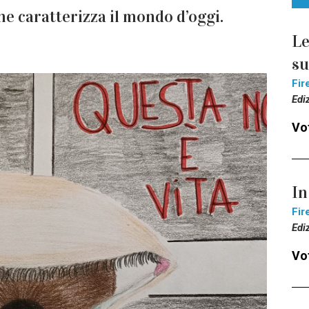
e caratterizza il mondo d’oggi.
Le
s
Fir
Edi
Vot
In
Fir
Edi
Vot