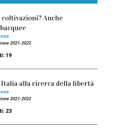
 coltivazioni? Anche
ubacquee
enze
zione 2021-2022
i: 19
 Italia alla ricerca della libertà
enze
zione 2021-2022
i: 23