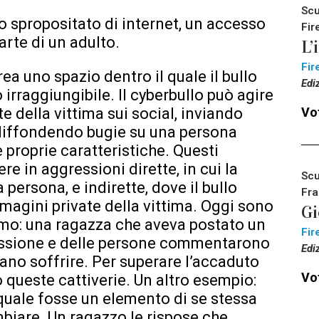
Scu
o spropositato di internet, un accesso
Fir
arte di un adulto.
L’
Fir
rea uno spazio dentro il quale il bullo
Edi
irraggiungibile. Il cyberbullo può agire
e della vittima sui social, inviando
Vot
diffondendo bugie su una persona
 proprie caratteristiche. Questi
 in aggressioni dirette, in cui la
Scu
persona, e indirette, dove il bullo
Fra
magini private della vittima. Oggi sono
Gi
ismo: una ragazza che aveva postato un
Fir
passione e delle persone commentarono
Edi
vano soffrire. Per superare l’accaduto
Vot
 queste cattiverie. Un altro esempio:
quale fosse un elemento di se stessa
mbiare. Un ragazzo le rispose che