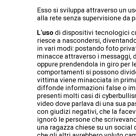
Esso si sviluppa attraverso un us
alla rete senza supervisione da p
L’uso
di dispositivi tecnologici c
riesce a nascondersi, diventando 
in vari modi: postando foto privat
minacce attraverso i messaggi, 
oppure prendendola in giro per le
comportamenti si possono dividere
vittima viene minacciata in prima 
diffonde informazioni false o im
presenti molti casi di cyberbull
video dove parlava di una sua 
con giudizi negativi, che la face
ignorò le persone che scrivevano
una ragazza chiese su un social 
che gli altri avrebbero voluto ca