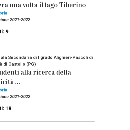
era una volta il lago Tiberino
bria
zione 2021-2022
i: 9
ola Secondaria di I grado Alighieri-Pascoli di
tà di Castello (PG)
udenti alla ricerca della
licità…
bria
zione 2021-2022
i: 18