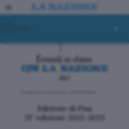
ll progetto de La Nazione per i lettori di domani
Edizione di Pisa
21° edizione 2022-2023