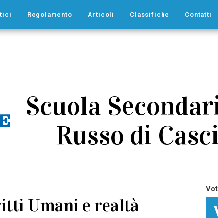
tici
Regolamento
Articoli
Classifiche
Contatti
Scuola Secondaria
Russo di Casci
Vot
itti Umani e realtà