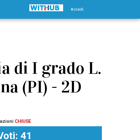
Accedi
 di I grado L.
na (PI) - 2D
azioni
CHIUSE
Voti: 41