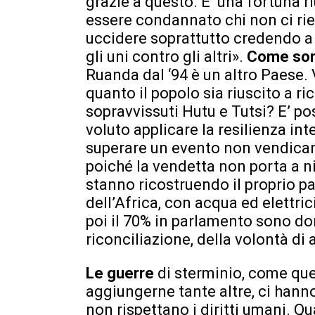
grazie a questo. E’ una fortuna 
essere condannato chi non ci rie
uccidere soprattutto credendo a 
gli uni contro gli altri».
Come sono
Ruanda dal ‘94 è un altro Paese. 
quanto il popolo sia riuscito a r
sopravvissuti Hutu e Tutsi? E’ po
voluto applicare la resilienza in
superare un evento non vendican
poiché la vendetta non porta a ni
stanno ricostruendo il proprio paes
dell’Africa, con acqua ed elettric
poi il 70% in parlamento sono don
riconciliazione, della volontà di 
Le guerre
di sterminio, come qu
aggiungerne tante altre, ci hann
non rispettano i diritti umani. 