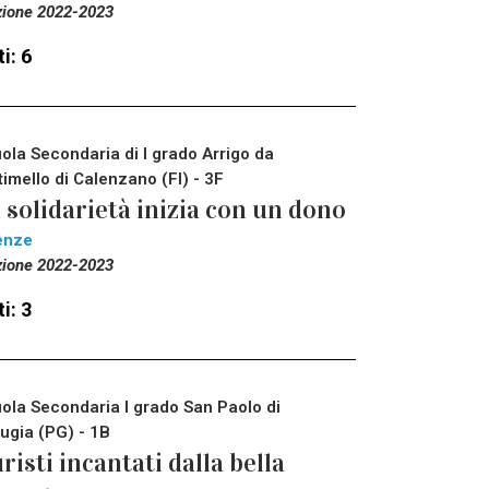
zione 2022-2023
i: 6
ola Secondaria di I grado Arrigo da
timello di Calenzano (FI) - 3F
 solidarietà inizia con un dono
enze
zione 2022-2023
i: 3
ola Secondaria I grado San Paolo di
ugia (PG) - 1B
risti incantati dalla bella