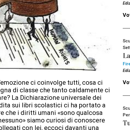
Edi
Vot
Scu
Set
La
Fir
Edi
’emozione ci coinvolge tutti, cosa ci
Vot
agna di classe che tanto caldamente ci
are? La Dichiarazione universale dei
ita sui libri scolastici ci ha portato a
Scu
 che i diritti umani «sono qualcosa
Per
nessuno» siamo curiosi di conoscere
Tu
legati con lei, eccoci davanti una