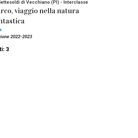
Settesoldi di Vecchiano (PI) - Interclasse
rco, viaggio nella natura
ntastica
a
zione 2022-2023
i: 3