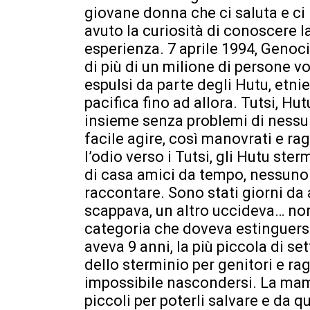
giovane donna che ci saluta e ci r
avuto la curiosità di conoscere 
esperienza. 7 aprile 1994, Genoci
di più di un milione di persone 
espulsi da parte degli Hutu, etn
pacifica fino ad allora. Tutsi, H
insieme senza problemi di nessun
facile agire, così manovrati e ra
l’odio verso i Tutsi, gli Hutu ste
di casa amici da tempo, nessuno
raccontare. Sono stati giorni da a
scappava, un altro uccideva… no
categoria che doveva estinguersi
aveva 9 anni, la più piccola di se
dello sterminio per genitori e ra
impossibile nascondersi. La mamm
piccoli per poterli salvare e da q