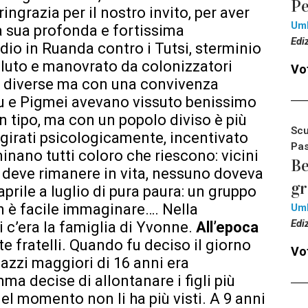
Pe
ingrazia per il nostro invito, per aver
Um
la sua profonda e fortissima
Edi
dio in Ruanda contro i Tutsi, sterminio
voluto e manovrato da colonizzatori
Vot
ie diverse ma con una convivenza
utu e Pigmei avevano vissuto benissimo
 tipo, ma con un popolo diviso è più
Scu
ggirati psicologicamente, incentivato
Pas
rminano tutti coloro che riescono: vicini
Be
 deve rimanere in vita, nessuno doveva
g
prile a luglio di pura paura: un gruppo
n è facile immaginare…. Nella
Um
Edi
 c’era la famiglia di Yvonne.
All’epoca
tte fratelli. Quando fu deciso il giorno
Vot
gazzi maggiori di 16 anni era
a decise di allontanare i figli più
uel momento non li ha più visti. A 9 anni