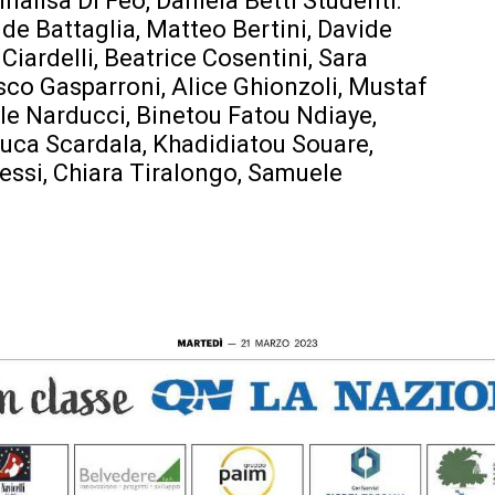
nalisa Di Feo, Daniela Betti Studenti:
ide Battaglia, Matteo Bertini, Davide
iardelli, Beatrice Cosentini, Sara
sco Gasparroni, Alice Ghionzoli, Mustaf
le Narducci, Binetou Fatou Ndiaye,
Luca Scardala, Khadidiatou Souare,
essi, Chiara Tiralongo, Samuele