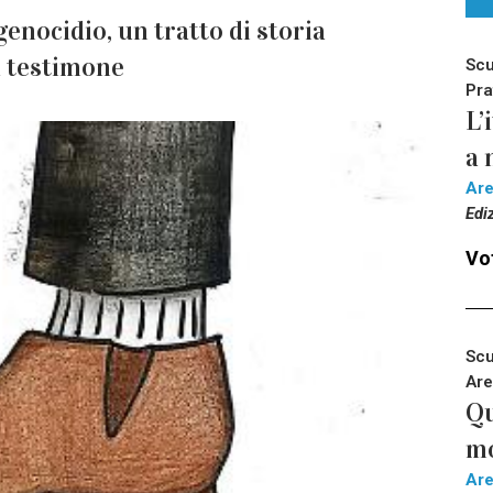
enocidio, un tratto di storia
 testimone
Scu
Pra
L’
a 
Ar
Edi
Vot
Scu
Are
Qu
m
Ar