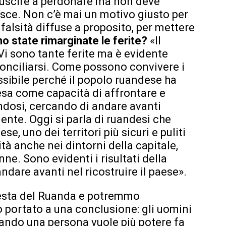
riuscire a perdonare ma non deve
sce. Non c’è mai un motivo giusto per
falsità diffuse a proposito, per mettere
 state rimarginate le ferite?
«Il
Vi sono tante ferite ma è evidente
iconciliarsi. Come possono convivere i
ssibile perché il popolo ruandese ha
tesa come capacità di affrontare e
dosi, cercando di andare avanti
ente. Oggi si parla di ruandesi che
e, uno dei territori più sicuri e puliti
ità anche nei dintorni della capitale,
ne. Sono evidenti i risultati della
andare avanti nel ricostruire il paese».
esta del Ruanda e potremmo
o portato a una conclusione: gli uomini
Quando una persona vuole più potere fa