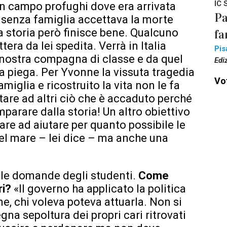
IC 
 un campo profughi dove era arrivata
Pa
enza famiglia accettava la morte
 storia però finisce bene. Qualcuno
fa
tera da lei spedita. Verrà in Italia
Pis
a nostra compagna di classe e da quel
Edi
a piega. Per Yvonne la vissuta tragedia
Vot
amiglia e ricostruito la vita non le fa
tare ad altri ciò che è accaduto perché
parare dalla storia! Un altro obiettivo
uare ad aiutare per quanto possibile le
el mare – lei dice – ma anche una
alle domande degli studenti.
Come
ri?
«Il governo ha applicato la politica
ne, chi voleva poteva attuarla. Non si
na sepoltura dei propri cari ritrovati