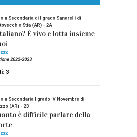
ola Secondaria di I grado Sanarelli di
tovecchio Stia (AR) - 2A
italiano? È vivo e lotta insieme
noi
ezzo
zione 2022-2023
i: 3
ola Secondaria I grado IV Novembre di
zzo (AR) - 2D
anto è difficile parlare della
orte
ezzo