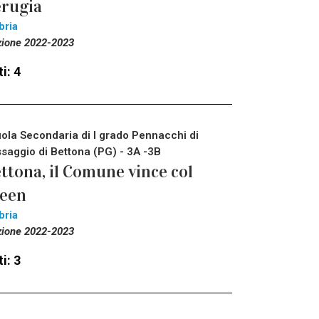
rugia
bria
zione 2022-2023
i: 4
ola Secondaria di I grado Pennacchi di
saggio di Bettona (PG) - 3A -3B
ttona, il Comune vince col
reen
bria
zione 2022-2023
i: 3