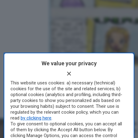
Voti: 202
We value your privacy
This website uses cookies: a) necessary (technical)
cookies for the use of the site and related services; b)
optional cookies (analytics and profiling, including third-
party cookies to show you personalized ads based on
your browsing habits) subject to consent. Their use is
regulated by the relevant cookie policy, which you can
read
by clicking here
.
Scuola Secondaria di I grado
To give consent to optional cookies, you can accept all
of them by clicking the Accept All button below. By
Franchi di Villa Basilica (LU) 
clicking Manage Options, you can access the control
Classe Seconda