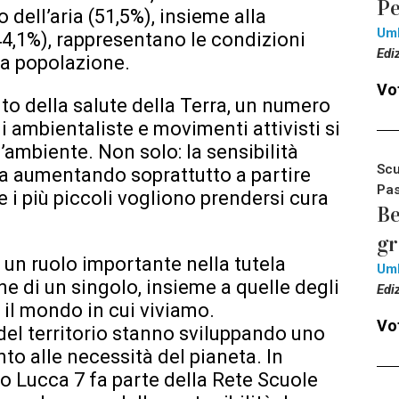
Pe
 dell’aria (51,5%), insieme alla
Um
4,1%), rappresentano le condizioni
Edi
la popolazione.
Vot
o della salute della Terra, un numero
 ambientaliste e movimenti attivisti si
’ambiente. Non solo: la sensibilità
Scu
ta aumentando soprattutto a partire
Pas
 i più piccoli vogliono prendersi cura
Be
g
 un ruolo importante nella tutela
Um
ne di un singolo, insieme a quelle degli
Edi
e il mondo in cui viviamo.
Vot
el territorio stanno sviluppando uno
to alle necessità del pianeta. In
vo Lucca 7 fa parte della Rete Scuole