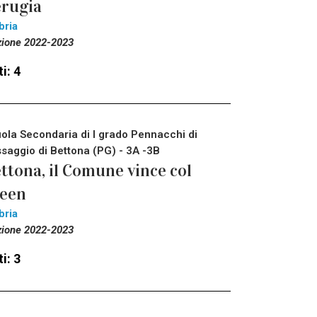
rugia
bria
zione 2022-2023
i: 4
ola Secondaria di I grado Pennacchi di
saggio di Bettona (PG) - 3A -3B
ttona, il Comune vince col
reen
bria
zione 2022-2023
i: 3