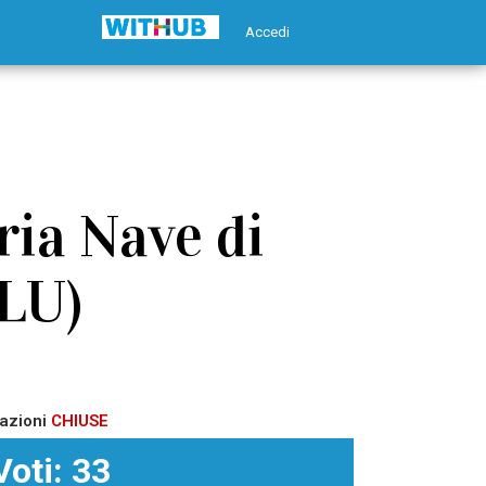
Accedi
ria Nave di
(LU)
azioni
CHIUSE
Voti: 33