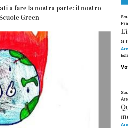
i a fare la nostra parte: il nostro
i Scuole Green
Scu
Pra
L’
a 
Ar
Edi
Vot
Scu
Are
Qu
m
Ar