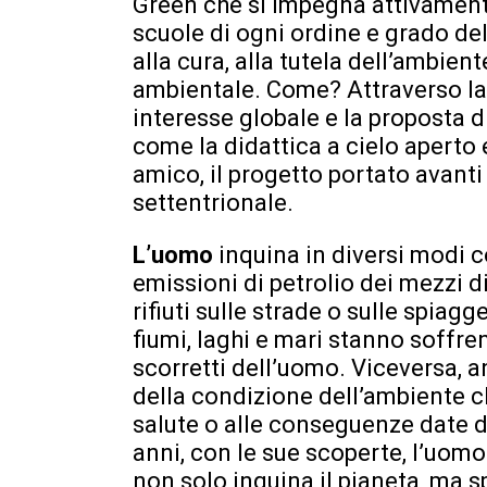
Green che si impegna attivamente
scuole di ogni ordine e grado de
alla cura, alla tutela dell’ambien
ambientale. Come? Attraverso la r
interesse globale e la proposta di
come la didattica a cielo aperto
amico, il progetto portato avanti
settentrionale.
L’uomo
inquina in diversi modi co
emissioni di petrolio dei mezzi 
rifiuti sulle strade o sulle spiagg
fiumi, laghi e mari stanno soff
scorretti dell’uomo. Viceversa, an
della condizione dell’ambiente c
salute o alle conseguenze date 
anni, con le sue scoperte, l’uomo 
non solo inquina il pianeta, ma s