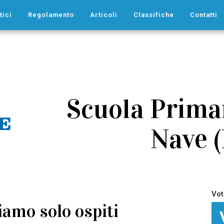
tici
Regolamento
Articoli
Classifiche
Contatti
Scuola Prima
Nave 
Vot
iamo solo ospiti