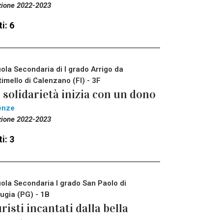
zione 2022-2023
i: 6
ola Secondaria di I grado Arrigo da
timello di Calenzano (FI) - 3F
 solidarietà inizia con un dono
enze
zione 2022-2023
i: 3
ola Secondaria I grado San Paolo di
ugia (PG) - 1B
risti incantati dalla bella