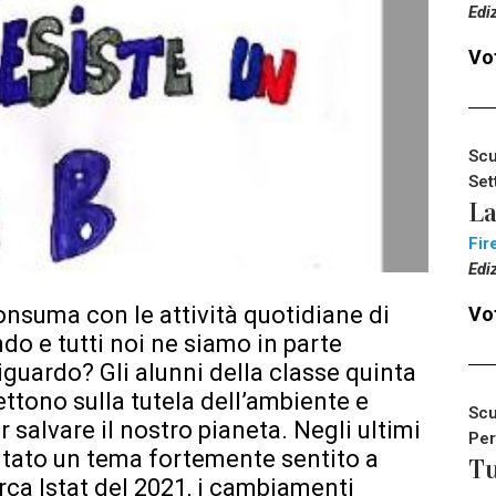
Edi
Vot
Scu
Set
La
Fir
Edi
nsuma con le attività quotidiane di
Vot
do e tutti noi ne siamo in parte
riguardo? Gli alunni della classe quinta
ettono sulla tutela dell’ambiente e
Scu
salvare il nostro pianeta. Negli ultimi
Per
ntato un tema fortemente sentito a
Tu
rca Istat del 2021, i cambiamenti