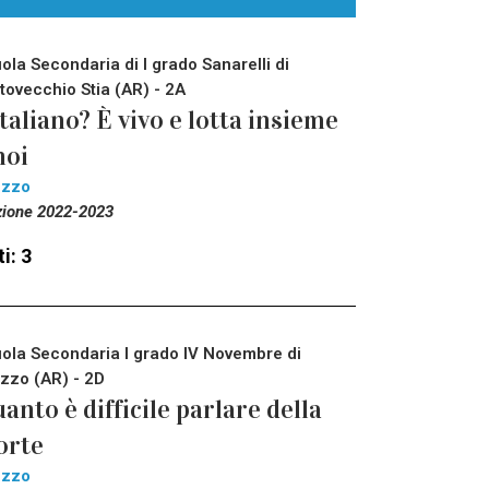
ola Secondaria di I grado Sanarelli di
tovecchio Stia (AR) - 2A
italiano? È vivo e lotta insieme
noi
ezzo
zione 2022-2023
i: 3
ola Secondaria I grado IV Novembre di
zzo (AR) - 2D
anto è difficile parlare della
orte
ezzo