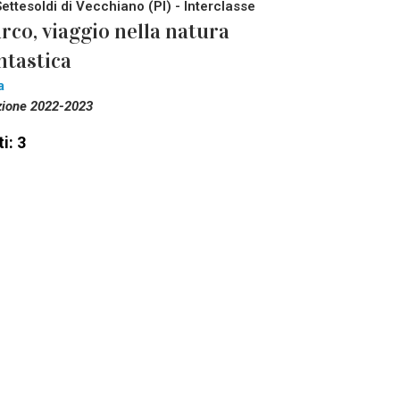
Settesoldi di Vecchiano (PI) - Interclasse
rco, viaggio nella natura
ntastica
a
zione 2022-2023
i: 3