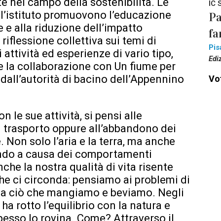
 nel campo della sostenibilità. Le
IC 
ll’istituto promuovono l’educazione
Pa
te e alla riduzione dell’impatto
fa
iflessione collettiva sui temi di
Pis
 attività ed esperienze di vario tipo,
Edi
 e la collaborazione con Un fiume per
 dall’autorità di bacino dell’Appennino
Vot
n le sue attività, si pensi alle
di trasporto oppure all’abbandono dei
e. Non solo l’aria e la terra, ma anche
rendo a causa dei comportamenti
che la nostra qualità di vita risente
he ci circonda: pensiamo ai problemi di
da ciò che mangiamo e beviamo. Negli
ha rotto l’equilibrio con la natura e
pesso lo rovina. Come? Attraverso il