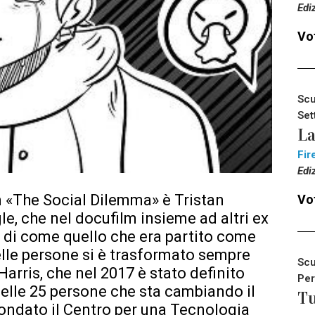
Edi
Vot
Scu
Set
La
Fir
Edi
m «The Social Dilemma» è Tristan
Vot
le, che nel docufilm insieme ad altri ex
a di come quello che era partito come
elle persone si è trasformato sempre
Scu
Harris, che nel 2017 è stato definito
Per
delle 25 persone che sta cambiando il
Tu
ondato il Centro per una Tecnologia