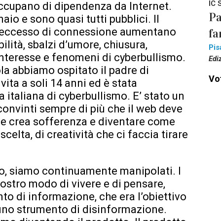
IC 
i occupano di dipendenza da Internet.
Pa
aio e sono quasi tutti pubblici. Il
n eccesso di connessione aumentano
fa
bilità, sbalzi d’umore, chiusura,
Pis
sinteresse e fenomeni di cyberbullismo.
Edi
la abbiamo ospitato il padre di
Vot
 vita a soli 14 anni ed è stata
a italiana di cyberbullismo. E’ stato un
convinti sempre di più che il web deve
he crea sofferenza e diventare come
celta, di creatività che ci faccia tirare
rio, siamo continuamente manipolati. I
ostro modo di vivere e di pensare,
o di informazione, che era l’obiettivo
a uno strumento di disinformazione.