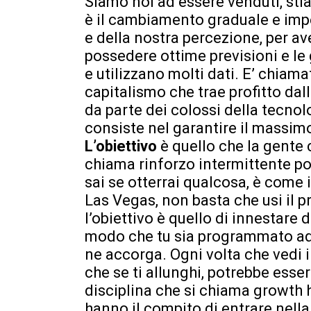
Siamo noi ad essere venduti, sti
è il cambiamento graduale e imp
e della nostra percezione, per 
possedere ottime previsioni e le
e utilizzano molti dati. E’ chiama
capitalismo che trae profitto dal
da parte dei colossi della tecnol
consiste nel garantire il massimo
L’obiettivo
è quello che la gente c
chiama rinforzo intermittente pos
sai se otterrai qualcosa, è come
Las Vegas, non basta che usi il
l’obiettivo è quello di innestare 
modo che tu sia programmato ad 
ne accorga. Ogni volta che vedi i
che se ti allunghi, potrebbe esse
disciplina che si chiama growth 
hanno il compito di entrare nella