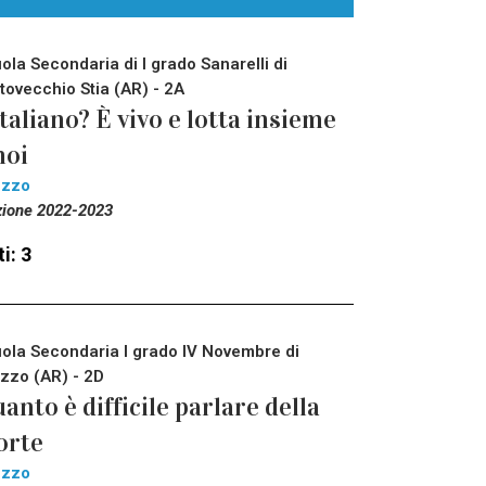
ola Secondaria di I grado Sanarelli di
tovecchio Stia (AR) - 2A
italiano? È vivo e lotta insieme
noi
ezzo
zione 2022-2023
i: 3
ola Secondaria I grado IV Novembre di
zzo (AR) - 2D
anto è difficile parlare della
orte
ezzo