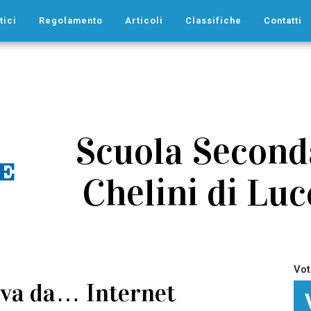
tici
Regolamento
Articoli
Classifiche
Contatti
Scuola Second
Chelini di Luc
Vot
iva da… Internet