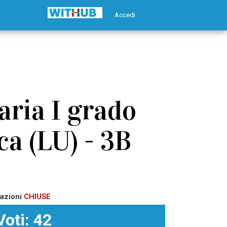
Accedi
aria I grado
ca (LU) - 3B
azioni
CHIUSE
Voti: 42