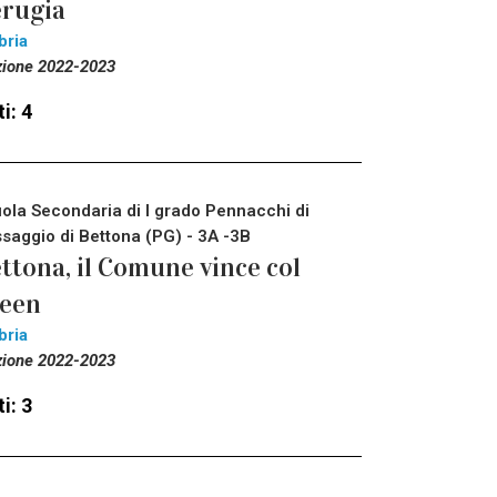
rugia
bria
zione 2022-2023
i: 4
ola Secondaria di I grado Pennacchi di
saggio di Bettona (PG) - 3A -3B
ttona, il Comune vince col
reen
bria
zione 2022-2023
i: 3