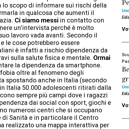
Pe
lo scopo di informare sui rischi della
Um
ormarla in qualcosa che aumenti il
Edi
razia.
Ci siamo messi
in contatto con
enere un’intervista perché è molto
Vot
suo lavoro vada avanti. Secondo il
– e le cose potrebbero essere
aliani è infatti a rischio dipendenza da
Scu
i sulla salute fisica e mentale.
Ormai
Pas
ntare la dipendenza da smartphone.
Be
obia oltre al fenomeno degli
g
ta spostando anche in Italia (secondo
 Italia 50.000 adolescenti ritirati dalla
Um
Edi
cono sempre più campi dove i ragazzi
dipendenza dai social con sport, giochi e
Vot
sono numerosi centri che si occupano
 di Sanità e in particolare il Centro
a realizzato una mappa interattiva per