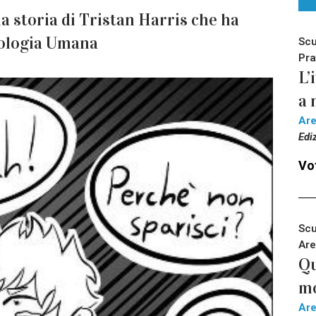
la storia di Tristan Harris che ha
nologia Umana
Scu
Pra
L’
a 
Ar
Edi
Vot
Scu
Are
Qu
m
Ar