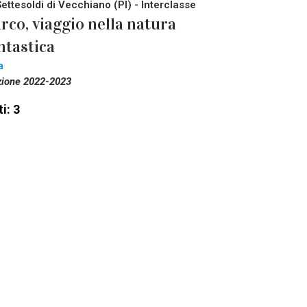
Settesoldi di Vecchiano (PI) - Interclasse
rco, viaggio nella natura
ntastica
a
zione 2022-2023
i: 3