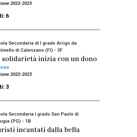
zione 2022-2023
i: 6
ola Secondaria di I grado Arrigo da
timello di Calenzano (FI) - 3F
 solidarietà inizia con un dono
enze
zione 2022-2023
i: 3
ola Secondaria I grado San Paolo di
ugia (PG) - 1B
risti incantati dalla bella