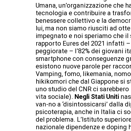
Umana, un’organizzazione che ha 
tecnologia e contribuire a trasf
benessere collettivo e la democ
lui, ma non siamo riusciti ad ott
impegnato e noi speriamo che il 
rapporto Eures del 2021 infatti 
peggiorate – l’82% dei giovani it
smartphone con conseguenze grav
esistono nuove parole per racco
Vamping, fomo, likemania, nomof
hikikomori che dal Giappone si s
uno studio del CNR ci sarebbero in
vita sociale).
Negli Stati Uniti
nas
van-no a ‘disintossicarsi’ dalla 
psicoterapia, anche in Italia ci 
del problema. L’Istituto superiore
nazionale dipendenze e doping h