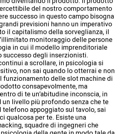
amo diventando il prodotto. Il prodotto
ercettibile del nostro comportamento
avere successo in questo campo bisogna
 grandi previsioni hanno un imperativo
to il capitalismo della sorveglianza, il
l’illimitato monitoraggio delle persone
ogia in cui il modello imprenditoriale
 successo degli inserzionisti.
ontinui a scrollare, in psicologia si
itivo, non sai quando lo otterrai e non
 il funzionamento delle slot machine di
 prodotto consapevolmente, ma
dentro di te un’abitudine inconscia, in
un livello più profondo senza che te
l telefono appoggiato sul tavolo, sai
rci qualcosa per te. Esiste una
hacking, squadre di ingegneri che
 psicologia della gente in modo tale da