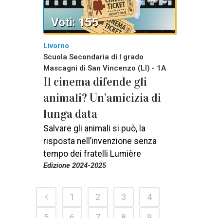
Voti: 155
Livorno
Scuola Secondaria di I grado
Mascagni di San Vincenzo (LI) - 1A
Il cinema difende gli
animali? Un’amicizia di
lunga data
Salvare gli animali si può, la
risposta nell’invenzione senza
tempo dei fratelli Lumière
Edizione 2024-2025
1
2
3
4
5
6
7
8
9