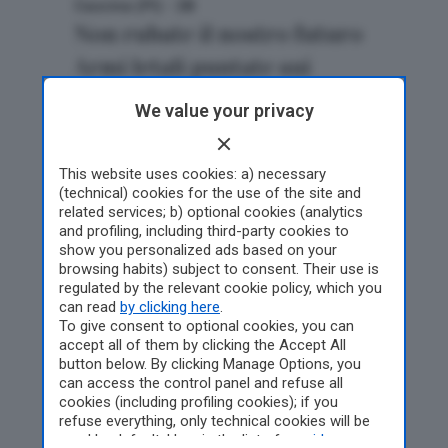
Cascina (PI) - 2B
Non rubate il nostro futuro
Armi letali puntate sui
giovani
We value your privacy
In aumento il consumo di alcol e
droga tra giovanissimi. Gli effetti
This website uses cookies: a) necessary
sono devastanti
(technical) cookies for the use of the site and
Edizione 2024-2025
related services; b) optional cookies (analytics
and profiling, including third-party cookies to
show you personalized ads based on your
browsing habits) subject to consent. Their use is
regulated by the relevant cookie policy, which you
can read
by clicking here
.
To give consent to optional cookies, you can
accept all of them by clicking the Accept All
button below. By clicking Manage Options, you
can access the control panel and refuse all
Voti: 379
cookies (including profiling cookies); if you
refuse everything, only technical cookies will be
used by default. Here is the list of
providers
.
Scuola Secondaria di I grado L. Russo di