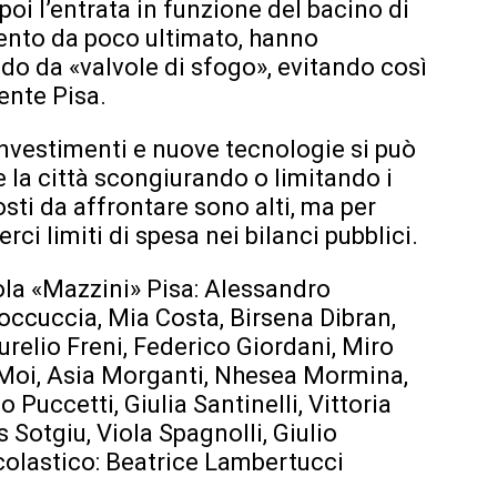
oi l’entrata in funzione del bacino di
rvento da poco ultimato, hanno
do da «valvole di sfogo», evitando così
ente Pisa.
nvestimenti e nuove tecnologie si può
 e la città scongiurando o limitando i
osti da affrontare sono alti, ma per
ci limiti di spesa nei bilanci pubblici.
cuola «Mazzini» Pisa: Alessandro
Boccuccia, Mia Costa, Birsena Dibran,
urelio Freni, Federico Giordani, Miro
Moi, Asia Morganti, Nhesea Mormina,
Puccetti, Giulia Santinelli, Vittoria
Sotgiu, Viola Spagnolli, Giulio
scolastico: Beatrice Lambertucci