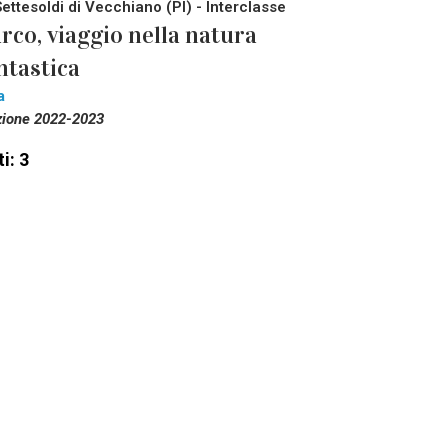
Settesoldi di Vecchiano (PI) - Interclasse
rco, viaggio nella natura
ntastica
a
zione 2022-2023
i: 3