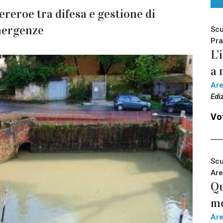
ereroe tra difesa e gestione di
emergenze
Scu
Pra
L’
a 
Ar
Edi
Vot
Scu
Are
Qu
m
Ar