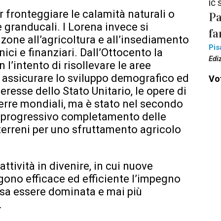
IC 
r fronteggiare le calamità naturali o
Pa
e granducali. I Lorena invece si
fa
one all’agricoltura e all’insediamento
Pis
ci e finanziari. Dall’Ottocento la
Edi
 l’intento di risollevare le aree
 e assicurare lo sviluppo demografico ed
Vot
resse dello Stato Unitario, le opere di
uerre mondiali, ma è stato nel secondo
il progressivo completamento delle
 terreni per uno sfruttamento agricolo
attività in divenire, in cui nuove
ono efficace ed efficiente l’impegno
ssa essere dominata e mai più
.