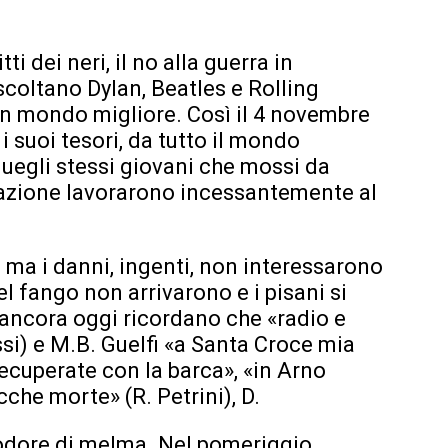
tti dei neri, il no alla guerra in
ascoltano Dylan, Beatles e Rolling
n mondo migliore. Così il 4 novembre
i suoi tesori, da tutto il mondo
quegli stessi giovani che mossi da
ipazione lavorarono incessantemente al
, ma i danni, ingenti, non interessarono
del fango non arrivarono e i pisani si
ancora oggi ricordano che «radio e
ssi) e M.B. Guelfi «a Santa Croce mia
cuperate con la barca», «in Arno
che morte» (R. Petrini), D.
e odore di melma. Nel pomeriggio