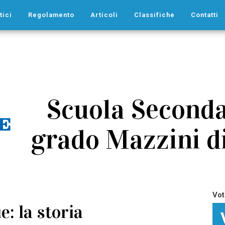
tici
Regolamento
Articoli
Classifiche
Contatti
Scuola Seconda
grado Mazzini di 
Vot
e: la storia