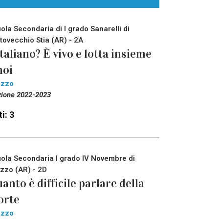
ola Secondaria di I grado Sanarelli di
tovecchio Stia (AR) - 2A
italiano? È vivo e lotta insieme
noi
ezzo
zione 2022-2023
i: 3
ola Secondaria I grado IV Novembre di
zzo (AR) - 2D
anto è difficile parlare della
orte
ezzo