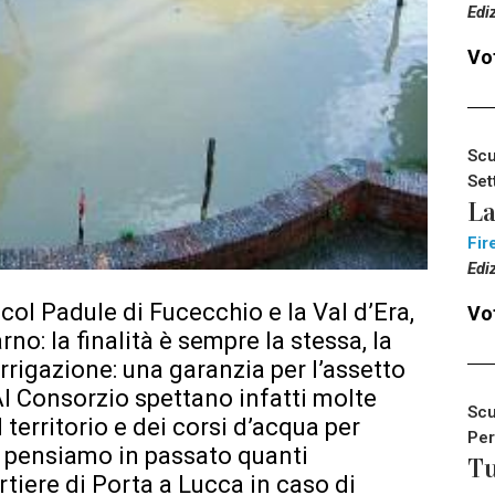
Edi
Vot
Scu
Set
La
Fir
Edi
 col Padule di Fucecchio e la Val d’Era,
Vot
no: la finalità è sempre la stessa, la
’irrigazione: una garanzia per l’assetto
Al Consorzio spettano infatti molte
Scu
 territorio e dei corsi d’acqua per
Per
i: pensiamo in passato quanti
Tu
rtiere di Porta a Lucca in caso di