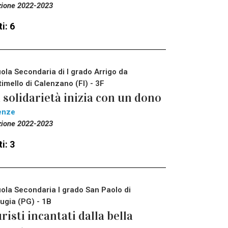
zione 2022-2023
i: 6
ola Secondaria di I grado Arrigo da
timello di Calenzano (FI) - 3F
 solidarietà inizia con un dono
enze
zione 2022-2023
i: 3
ola Secondaria I grado San Paolo di
ugia (PG) - 1B
risti incantati dalla bella