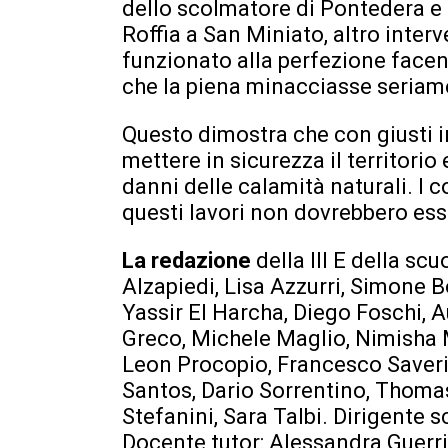
dello scolmatore di Pontedera e p
Roffia a San Miniato, altro inte
funzionato alla perfezione facen
che la piena minacciasse seriam
Questo dimostra che con giusti i
mettere in sicurezza il territorio
danni delle calamità naturali. I c
questi lavori non dovrebbero esser
La redazione
della III E della s
Alzapiedi, Lisa Azzurri, Simone 
Yassir El Harcha, Diego Foschi, A
Greco, Michele Maglio, Nimisha 
Leon Procopio, Francesco Saverio 
Santos, Dario Sorrentino, Thomas 
Stefanini, Sara Talbi. Dirigente 
Docente tutor: Alessandra Guerri