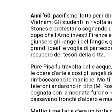
Anni ’60:
pacifismo, lotta per i diri
Vietnam. Gli studenti in rivolta 
Stones e protestano sognando u
dopo che l’Arno investì Firenze e 
giunsero gli «angeli del fango», 
grandi ideali e voglia di partec
recupero dei tesori della città.
Pure Pisa fu travolta dalle acque
le opere d’arte e così gli angeli 
rimboccarono le maniche. Molti 
telefoni andarono in tilt» (M. Ro
cognata con la neonata furono re
passavano tronchi d’albero e muc
Mattioli «nell’aria c’era un fort