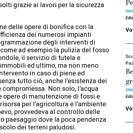
Pe
olti grazie ai lavori per la sicurezza
Um
Edi
one delle opere di bonifica con la
Vot
fficienza dei numerosi impianti
programmazione degli interventi di
 come ad esempio la pulizia del fosso
Scu
ndole, il servizio di tutela e
Pas
li immobili ed ultimo, ma non meno
Be
intervento in caso di piene ed
g
senza tutto ciò, anche l’esistenza dei
te compromessa. Non solo, l’acqua
Um
lle opere di manutenzione di fossi e
Edi
risorsa per l’agricoltura e l’ambiente:
Vot
ioevo, provvedeva al controllo delle
stro paesaggio dove la poca pendenza
 scolo dei terreni paludosi.