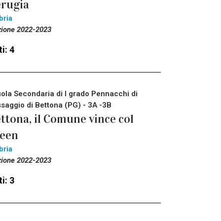
rugia
bria
zione 2022-2023
i: 4
ola Secondaria di I grado Pennacchi di
saggio di Bettona (PG) - 3A -3B
ttona, il Comune vince col
reen
bria
zione 2022-2023
i: 3