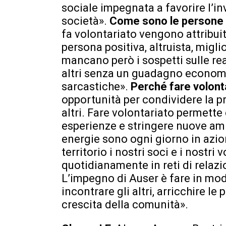
sociale impegnata a favorire l’i
società».
Come sono le persone c
fa volontariato vengono attribui
persona positiva, altruista, migl
mancano però i sospetti sulle rea
altri senza un guadagno economi
sarcastiche».
Perché fare volonta
opportunità per condividere la pro
altri. Fare volontariato permette
esperienze e stringere nuove am
energie sono ogni giorno in azio
territorio i nostri soci e i nostr
quotidianamente in reti di relazi
L’impegno di Auser è fare in mo
incontrare gli altri, arricchire l
crescita della comunità».