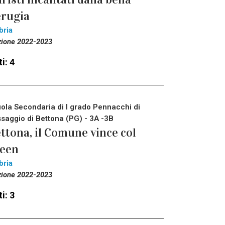
rugia
bria
zione 2022-2023
i: 4
ola Secondaria di I grado Pennacchi di
saggio di Bettona (PG) - 3A -3B
ttona, il Comune vince col
reen
bria
zione 2022-2023
i: 3