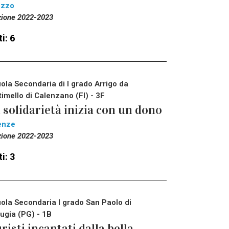
ezzo
zione 2022-2023
i: 6
ola Secondaria di I grado Arrigo da
timello di Calenzano (FI) - 3F
 solidarietà inizia con un dono
enze
zione 2022-2023
i: 3
ola Secondaria I grado San Paolo di
ugia (PG) - 1B
risti incantati dalla bella