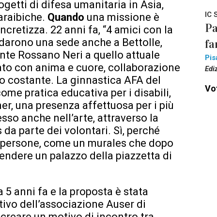
rogetti di difesa umanitaria in Asia,
IC 
araibiche.
Quando
una missione è
Pa
ncretizza. 22 anni fa, “4 amici con la
darono una sede anche a Bettolle,
fa
ente Rossano Neri a quello attuale
Pis
ato con anima e cuore, collaborazione
Edi
no costante. La ginnastica AFA del
Vot
ome pratica educativa per i disabili,
mer, una presenza affettuosa per i più
esso anche nell’arte, attraverso la
 da parte dei volontari. Sì, perché
le persone, come un murales che dopo
plendere un palazzo della piazzetta di
a 5 anni fa e la proposta è stata
tivo dell’associazione Auser di
 creare un motivo di incontro tra