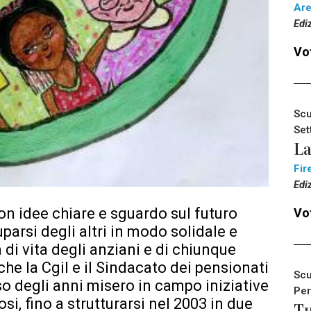
Ar
Edi
Vot
Scu
Set
La
Fir
Edi
on idee chiare e sguardo sul futuro
Vot
parsi degli altri in modo solidale e
à di vita degli anziani e di chiunque
che la Cgil e il Sindacato dei pensionati
Scu
so degli anni misero in campo iniziative
Per
, fino a strutturarsi nel 2003 in due
Tu