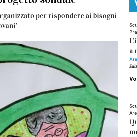
organizzato per rispondere ai bisogni
ovani’
Scu
Pra
L’
a 
Ar
Edi
Vot
Scu
Are
Qu
m