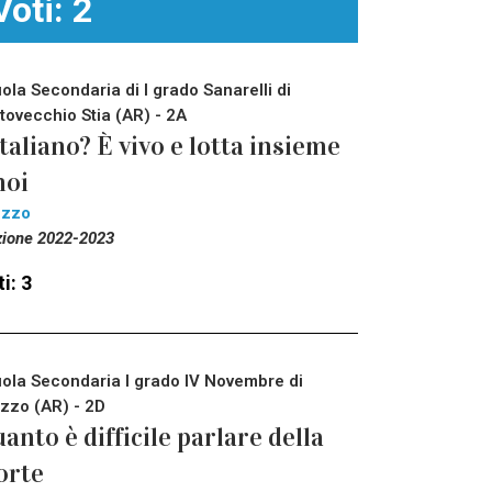
Voti: 2
ola Secondaria di I grado Sanarelli di
tovecchio Stia (AR) - 2A
italiano? È vivo e lotta insieme
noi
ezzo
zione 2022-2023
i: 3
ola Secondaria I grado IV Novembre di
zzo (AR) - 2D
anto è difficile parlare della
orte