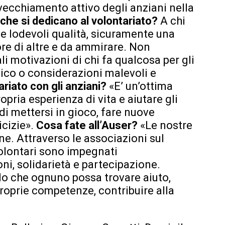
nvecchiamento attivo degli anziani nella
he si dedicano al volontariato?
A chi
te lodevoli qualità, sicuramente una
iore di altre e da ammirare. Non
li motivazioni di chi fa qualcosa per gli
co o considerazioni malevoli e
riato con gli anziani?
«E’ un’ottima
pria esperienza di vita e aiutare gli
 di mettersi in gioco, fare nuove
icizie».
Cosa fate all’Auser?
«Le nostre
ne. Attraverso le associazioni sul
i volontari sono impegnati
oni, solidarietà e partecipazione.
do che ognuno possa trovare aiuto,
e proprie competenze, contribuire alla