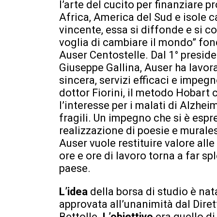
l’arte del cucito per finanziare p
Africa, America del Sud e isole c
vincente, essa si diffonde e si co
voglia di cambiare il mondo” fon
Auser Centostelle. Dal 1° presid
Giuseppe Gallina, Auser ha lavor
sincera, servizi efficaci e impeg
dottor Fiorini, il metodo Hobart c
l’interesse per i malati di Alzhei
fragili. Un impegno che si è espr
realizzazione di poesie e murales
Auser vuole restituire valore al
ore e ore di lavoro torna a far s
paese.
L’idea
della borsa di studio è nat
approvata all’unanimità dal Diret
Bettolle.
L’obiettivo
era quello di