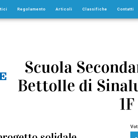
tici
Regolamento
Articoli
Classifiche
Contatti
Scuola Secondar
Bettolle di Sinalu
1F
Vot
progetto solidale