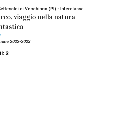
Settesoldi di Vecchiano (PI) - Interclasse
rco, viaggio nella natura
ntastica
a
zione 2022-2023
i: 3