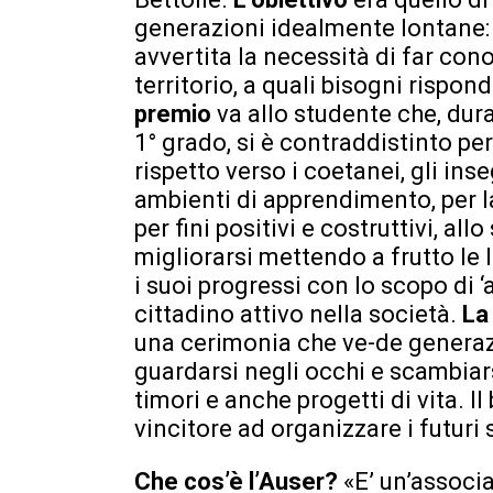
generazioni idealmente lontane: g
avvertita la necessità di far co
territorio, a quali bisogni rispon
premio
va allo studente che, dur
1° grado, si è contraddistinto pe
rispetto verso i coetanei, gli inse
ambienti di apprendimento, per la
per fini positivi e costruttivi, a
migliorarsi mettendo a frutto le l
i suoi progressi con lo scopo di ‘
cittadino attivo nella società.
La
una cerimonia che ve-de generazio
guardarsi negli occhi e scambiars
timori e anche progetti di vita. I
vincitore ad organizzare i futuri 
Che cos’è l’Auser?
«E’ un’associ