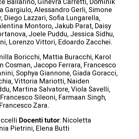
e Ballarino, Ginevra Carretti, Dominik
a Gargiulo, Alessandro Gerli, Simone
, Diego Lazzari, Sofia Lungarella,
alentina Montoro, Jakub Parat, Daisy
Portanova, Joele Puddu, Jessica Sidhu,
ni, Lorenzo Vittori, Edoardo Zacchei.
milla Boricchi, Mattia Buracchi, Karol
an Cosman, Jacopo Ferrara, Francesco
annini, Sophya Giannone, Giada Goracci,
ia, Vittoria Mariotti, Naiden
ddu, Martina Salvatore, Viola Savelli,
, Francesco Sileoni, Farmaan Singh,
 Francesco Zara.
uccelli
Docenti tutor
: Nicoletta
nia Pietrini, Elena Butti