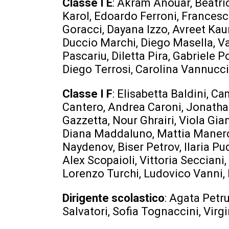
Classe I E
: Akram Anouar, Beatric
Karol, Edoardo Ferroni, Francesc
Goracci, Dayana Izzo, Avreet Kaur
Duccio Marchi, Diego Masella, V
Pascariu, Diletta Pira, Gabriele 
Diego Terrosi, Carolina Vannucci
Classe I F
: Elisabetta Baldini, Ca
Cantero, Andrea Caroni, Jonath
Gazzetta, Nour Ghrairi, Viola Gi
Diana Maddaluno, Mattia Manerch
Naydenov, Biser Petrov, Ilaria Pu
Alex Scopaioli, Vittoria Secciani
Lorenzo Turchi, Ludovico Vanni,
Dirigente scolastico
: Agata Petr
Salvatori, Sofia Tognaccini, Virgi