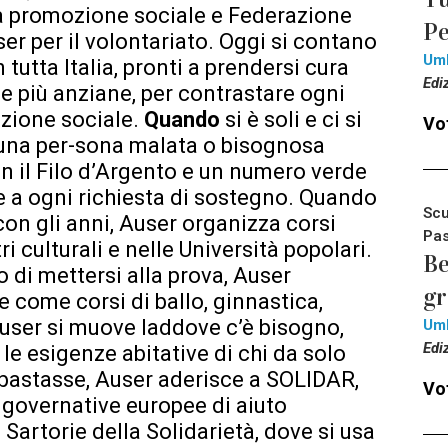
 la promozione sociale e Federazione
Pe
er per il volontariato. Oggi si contano
Um
 tutta Italia, pronti a prendersi cura
Edi
le più anziane, per contrastare ogni
azione sociale.
Quando
si è soli e ci si
Vot
è una per-sona malata o bisognosa
on il Filo d’Argento e un numero verde
re a ogni richiesta di sostegno. Quando
Scu
 con gli anni, Auser organizza corsi
Pas
i culturali e nelle Università popolari.
Be
o di mettersi alla prova, Auser
g
ve come corsi di ballo, ginnastica,
 Auser si muove laddove c’è bisogno,
Um
Edi
le esigenze abitative di chi da solo
 bastasse, Auser aderisce a SOLIDAR,
Vot
 governative europee di aiuto
 Sartorie della Solidarietà, dove si usa