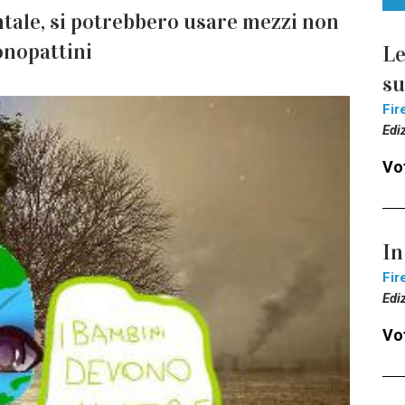
tale, si potrebbero usare mezzi non
onopattini
Le
s
Fir
Edi
Vot
In
Fir
Edi
Vot