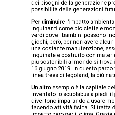
dei bisogni della generazione p
possibilità delle generazioni futur
Per diminuire
l’impatto ambienta
inquinanti come biciclette e mo
verdi dove i bambini possono inco
giochi, però, per non avere alcu
una costante manutenzione, esser
inquinate e costruito con materia
più sostenibili al mondo si trova
16 giugno 2019. In questo parco tu
linea trees di legoland, la più na
Un altro
esempio è la capitale de
inventato lo scuolabus a piedi: i
divertono imparando a usare mezz
facendo attività fisica. Si tratta
impatto zero per il clima. Grazie 