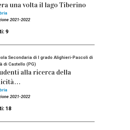
era una volta il lago Tiberino
bria
zione 2021-2022
i: 9
ola Secondaria di I grado Alighieri-Pascoli di
tà di Castello (PG)
udenti alla ricerca della
licità…
bria
zione 2021-2022
i: 18