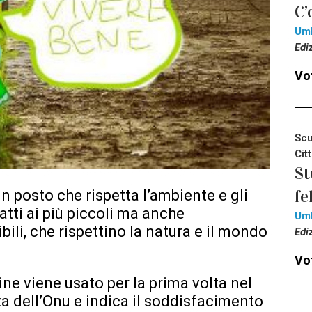
C’
Um
Edi
Vot
Scu
Cit
St
fe
n posto che rispetta l’ambiente e gli
datti ai più piccoli ma anche
Um
bili, che rispettino la natura e il mondo
Edi
Vot
ine viene usato per la prima volta nel
a dell’Onu e indica il soddisfacimento