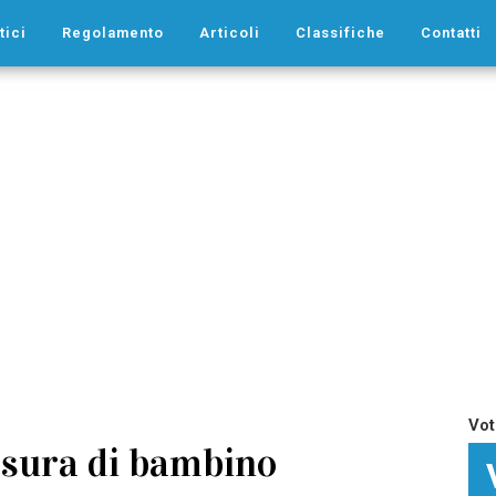
tici
Regolamento
Articoli
Classifiche
Contatti
Vot
misura di bambino