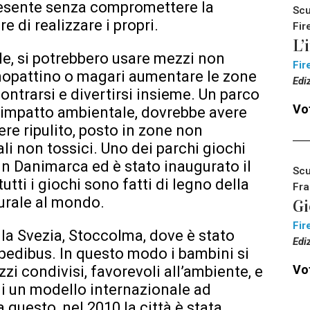
resente senza compromettere la
Scu
e di realizzare i propri.
Fir
L’
le, si potrebbero usare mezzi non
Fir
nopattino o magari aumentare le zone
Edi
ntrarsi e divertirsi insieme. Un parco
Vot
n impatto ambientale, dovrebbe avere
e ripulito, posto in zone non
li non tossici. Uno dei parchi giochi
 in Danimarca ed è stato inaugurato il
Scu
tti i giochi sono fatti di legno della
Fra
turale al mondo.
Gi
Fir
lla Svezia, Stoccolma, dove è stato
Edi
l pedibus. In questo modo i bambini si
Vot
i condivisi, favorevoli all’ambiente, e
 di un modello internazionale ad
a questo, nel 2010 la città è stata