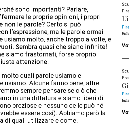
Scu
erché sono importanti? Parlare,
Fir
fermare le proprie opinioni, i propri
L’
e non le parole? Certo si può
Fir
on l’espressione, ma le parole ormai
Edi
 le usiamo molto, anche troppo a volte, e
Vot
uoti. Sembra quasi che siano infinite!
e siamo frastornati, forse proprio
iusta attenzione.
Scu
 molto quali parole usiamo e
Fra
le usiamo. Alcune fanno bene, altre
Gi
vremmo sempre pensare se ciò che
Fir
mo in una dittatura e siamo liberi di
Edi
sono preziose e nessuno ce le può né
Vot
ovrebbe essere così). Abbiamo però la
a di quali utilizzare e come.