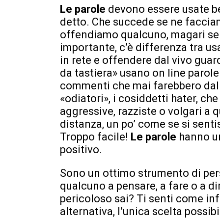
Le parole
devono essere usate b
detto. Che succede se ne faccia
offendiamo qualcuno, magari sen
importante, c’è differenza tra us
in rete e offendere dal vivo gua
da tastiera» usano on line parole
commenti che mai farebbero dal vi
«odiatori», i cosiddetti hater, ch
aggressive, razziste o volgari a
distanza, un po’ come se si senti
Troppo facile!
Le parole
hanno un
positivo.
Sono un ottimo strumento di pe
qualcuno a pensare, a fare o a d
pericoloso sai? Ti senti come in
alternativa, l’unica scelta possib