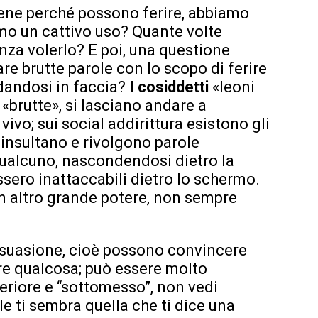
ene perché possono ferire, abbiamo
mo un cattivo uso? Quante volte
za volerlo? E poi, una questione
are brutte parole con lo scopo di ferire
rdandosi in faccia?
I cosiddetti
«leoni
 «brutte», si lasciano andare a
vo; sui social addirittura esistono gli
e insultano e rivolgono parole
 qualcuno, nascondendosi dietro la
ssero inattaccabili dietro lo schermo.
 altro grande potere, non sempre
rsuasione, cioè possono convincere
ire qualcosa; può essere molto
feriore e “sottomesso”, non vedi
ile ti sembra quella che ti dice una