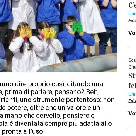
C’
Um
Edi
Vot
Scu
Cit
St
emmo dire proprio così, citando una
fe
 prima di parlare, pensano? Beh,
Um
rtanti, uno strumento portentoso: non
Edi
e potere, oltre che un valore e un
Vot
a mano che cervello, pensiero e
rola è diventata sempre più adatta allo
pronta all’uso.