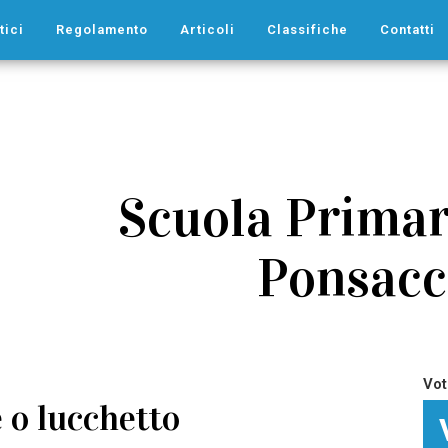
tici
Regolamento
Articoli
Classifiche
Contatti
Scuola Primari
Ponsacc
Vot
 o lucchetto