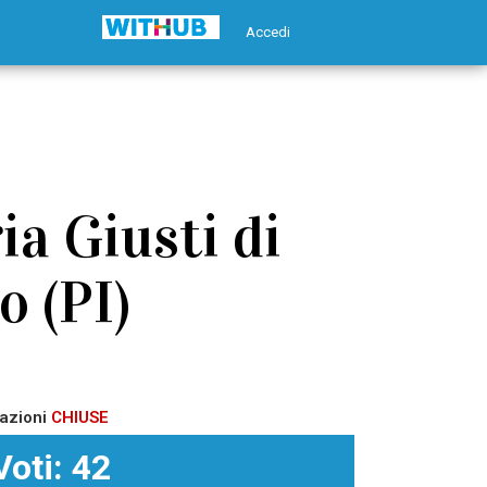
Accedi
a Giusti di
o (PI)
azioni
CHIUSE
Voti: 42