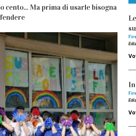
 cento... Ma prima di usarle bisogna
ffendere
Le
s
Fir
Edi
Vot
In
Fir
Edi
Vot