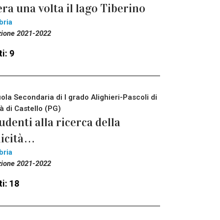
era una volta il lago Tiberino
bria
zione 2021-2022
i: 9
ola Secondaria di I grado Alighieri-Pascoli di
tà di Castello (PG)
udenti alla ricerca della
licità…
bria
zione 2021-2022
i: 18