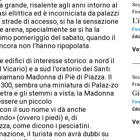
 grande, risalente agli anni intorno al
Scu
Fir
i ellittica ed è incorniciata da palazzi
L’
e strade di accesso, si ha la sensazione
de arena, specialmente se si ha la
Fir
Edi
primo pomeriggio del sabato, quando il
ancora non l’hanno ripopolata.
Vot
 edifici di interesse storico: a nord il
icario) e a sud l’oratorio dei Santi
chiamano Madonna di Piè di Piazza. Il
Scu
 1300, sembra una miniatura di Palaz-zo
Fra
Gi
ietra e gli stemmi a vista; la Madonna
 essere un piccolo
Fir
 con il suo nome vi dà anche
Edi
ndo» (ovvero i piedi) e, di
Vot
zza, come dicono i pesciatini.
zione, il turista non avrà dubbi su