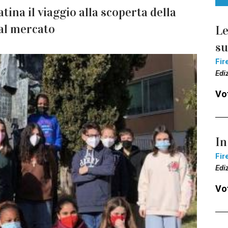
atina il viaggio alla scoperta della
 al mercato
Le
s
Fir
Edi
Vot
In
Fir
Edi
Vot