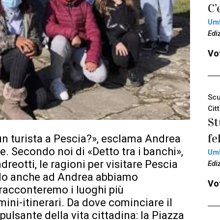
C’
Um
Edi
Vot
Scu
Cit
St
fe
n turista a Pescia?», esclama Andrea
. Secondo noi di «Detto tra i banchi»,
Um
dreotti, le ragioni per visitare Pescia
Edi
rlo anche ad Andrea abbiamo
Vot
i racconteremo i luoghi più
mini-itinerari. Da dove cominciare il
pulsante della vita cittadina: la Piazza