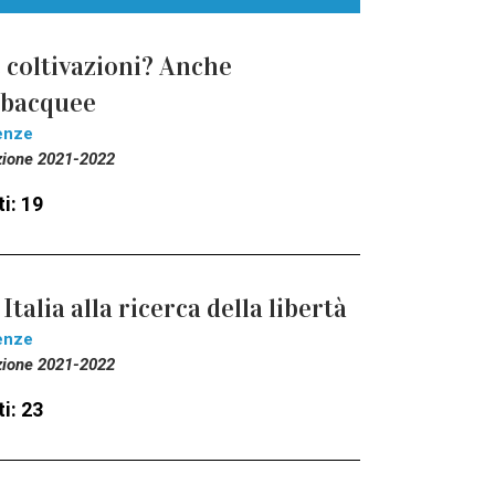
 coltivazioni? Anche
ubacquee
enze
zione 2021-2022
i: 19
 Italia alla ricerca della libertà
enze
zione 2021-2022
i: 23