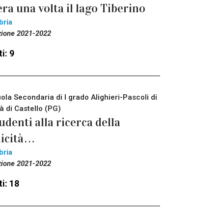
era una volta il lago Tiberino
bria
zione 2021-2022
i: 9
ola Secondaria di I grado Alighieri-Pascoli di
tà di Castello (PG)
udenti alla ricerca della
licità…
bria
zione 2021-2022
i: 18