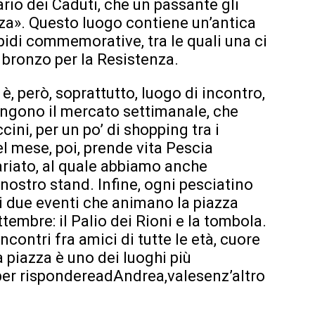
rario dei Caduti, che un passante gli
zza». Questo luogo contiene un’antica
pidi commemorative, tra le quali una ci
 bronzo per la Resistenza.
 è, però, soprattutto, luogo di incontro,
tengono il mercato settimanale, che
ini, per un po’ di shopping tra i
 mese, poi, prende vita Pescia
ariato, al quale abbiamo anche
ostro stand. Infine, ogni pesciatino
 i due eventi che animano la piazza
embre: il Palio dei Rioni e la tombola.
ncontri fra amici di tutte le età, cuore
a piazza è uno dei luoghi più
, per rispondereadAndrea,valesenz’altro