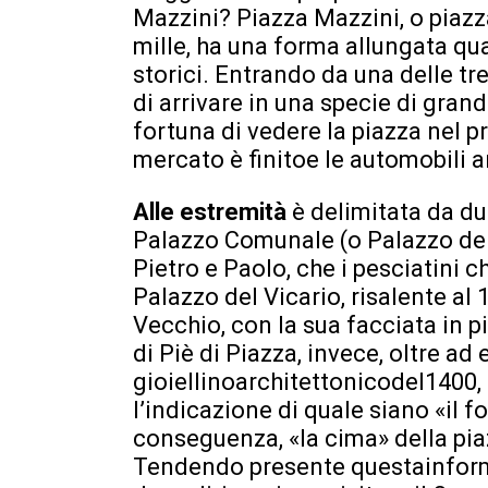
Mazzini? Piazza Mazzini, o piazza
mille, ha una forma allungata quas
storici. Entrando da una delle tr
di arrivare in una specie di gran
fortuna di vedere la piazza nel 
mercato è finitoe le automobili 
Alle estremità
è delimitata da due
Palazzo Comunale (o Palazzo del V
Pietro e Paolo, che i pesciatini 
Palazzo del Vicario, risalente al
Vecchio, con la sua facciata in p
di Piè di Piazza, invece, oltre ad
gioiellinoarchitettonicodel1400,
l’indicazione di quale siano «il fo
conseguenza, «la cima» della pia
Tendendo presente questainforma