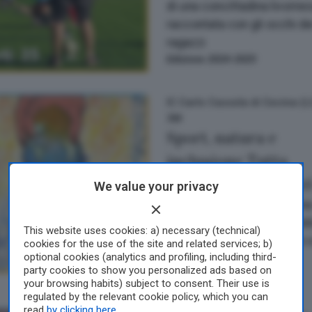
di una concittadina livorne
raccontata con gli occhi de
ragazzi
ti: 35
Edizione 2024-2025
IC Carlo Cassola di Cecina (LI
3M
Sport, natura e
inclusione Tutta
l’energia dei ragazz
We value your privacy
Il prossimo 19 maggio: un
giornata speciale per cele
This website uses cookies: a) necessary (technical)
l’attività fisica, benessere 
cookies for the use of the site and related services; b)
ti: 20
optional cookies (analytics and profiling, including third-
amicizia
party cookies to show you personalized ads based on
Edizione 2024-2025
your browsing habits) subject to consent. Their use is
regulated by the relevant cookie policy, which you can
read
by clicking here
.