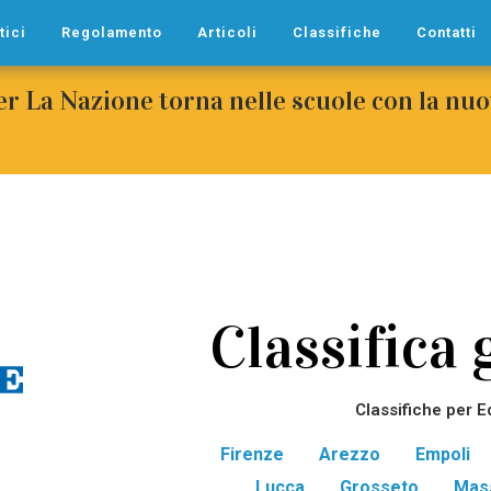
tici
Regolamento
Articoli
Classifiche
Contatti
per La Nazione torna nelle scuole con la n
Classifica 
Classifiche per E
Firenze
Arezzo
Empoli
Lucca
Grosseto
Mas