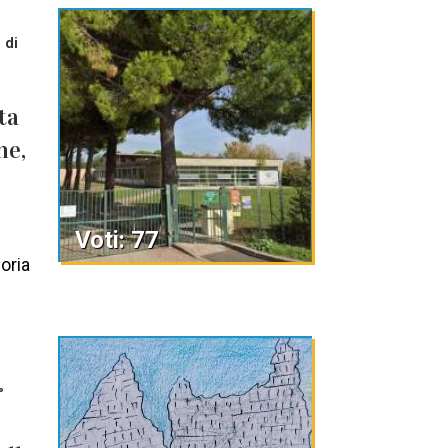
 di
ta
ne,
e
Voti: 77
oria
°