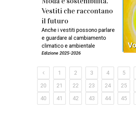
Moda e sostenibilità.
Vestiti che raccontano
il futuro
Anche i vestiti possono parlare
e guardare al cambiamento
Vo
climatico e ambientale
Edizione 2025-2026
1
2
3
4
5
20
21
22
23
24
25
40
41
42
43
44
45