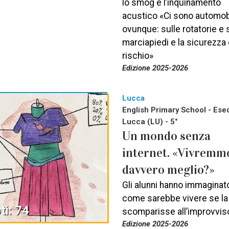
lo smog e l’inquinamento
acustico «Ci sono automobi
ovunque: sulle rotatorie e 
marciapiedi e la sicurezza 
rischio»
Edizione 2025-2026
Lucca
English Primary School - Esed
Lucca (LU) - 5°
Un mondo senza
internet. «Vivremm
davvero meglio?»
Gli alunni hanno immaginat
come sarebbe vivere se la
ti: 74
scomparisse all’improvvis
Edizione 2025-2026