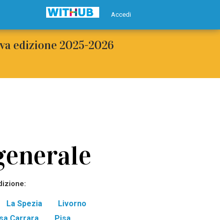
Accedi
uova edizione 2025-2026
generale
dizione:
La Spezia
Livorno
sa Carrara
Pisa