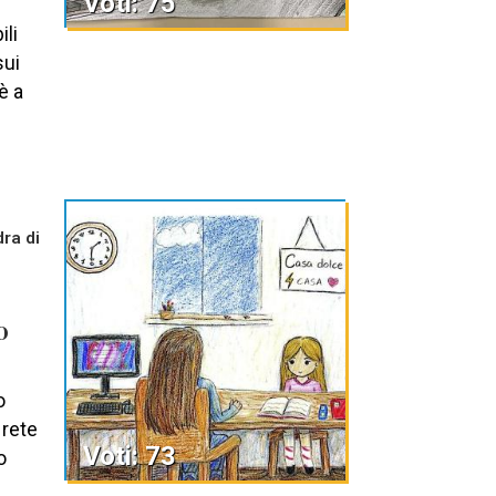
Voti: 75
li
sui
è a
ra di
o
o
 rete
Voti: 73
o