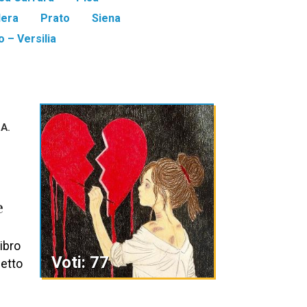
era
Prato
Siena
 – Versilia
 A.
e
libro
Voti: 77
petto