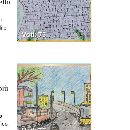
ello
i
filo
Voti: 75
più
la
fico,