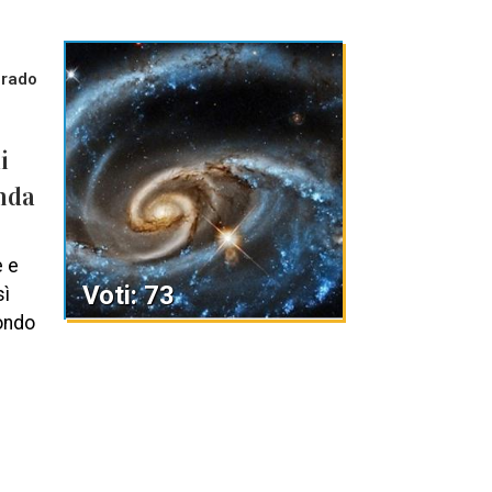
grado
i
onda
è e
Voti: 73
sì
mondo