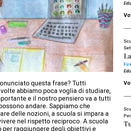
Edi
Vot
Scu
Set
La
Fir
Edi
pronunciato questa frase? Tutti
Vot
 volte abbiamo poca voglia di studiare,
ortante e il nostro pensiero va a tutti
i possono andare. Sappiamo che
Scu
are delle nozioni, a scuola si impara a
Per
 vivere nel rispetto reciproco. A scuola
Tu
 per raggiungere degli obiettivi e