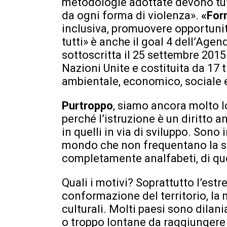
metodologie adottate devono tutel
da ogni forma di violenza».
«For
inclusiva, promuovere opportun
tutti» è anche il goal 4 dell’Agen
sottoscritta il 25 settembre 201
Nazioni Unite e costituita da 17
ambientale, economico, sociale e 
Purtroppo
, siamo ancora molto l
perché l’istruzione è un diritto 
in quelli in via di sviluppo. Sono 
mondo che non frequentano la sc
completamente analfabeti, di qu
Quali i motivi? Soprattutto l’est
conformazione del territorio, la 
culturali. Molti paesi sono dilani
o troppo lontane da raggiungere e