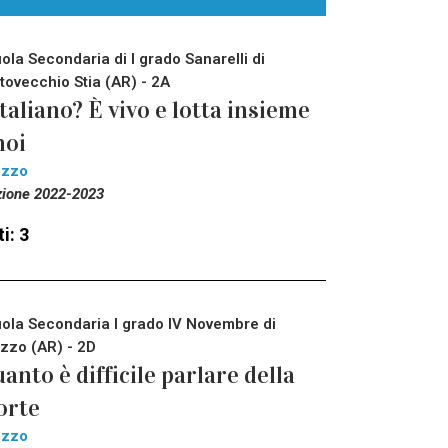
ola Secondaria di I grado Sanarelli di
tovecchio Stia (AR) - 2A
italiano? È vivo e lotta insieme
noi
ezzo
zione 2022-2023
i: 3
ola Secondaria I grado IV Novembre di
zzo (AR) - 2D
anto è difficile parlare della
orte
ezzo