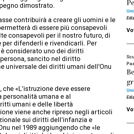
Pe
impegno dimostrato.
Um
Edi
sse contribuirà a creare gli uomini e le
ermetterà di essere più consapevoli
Vot
lte consapevoli per il nostro futuro, di
e per difenderli e rivendicarli. Per
o è considerato uno dei diritti
Scu
 persona, sancito nel diritto
Pas
e universale dei diritti umani dell’Onu
Be
g
i, che «L’istruzione deve essere
Um
la personalità umana e al
Edi
itti umani e delle libertà
Vot
uzione viene anche ripreso negli articoli
onale sui diritti dell’infanzia e
’Onu nel 1989 aggiungendo che «le