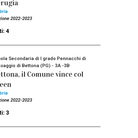
rugia
bria
zione 2022-2023
i: 4
ola Secondaria di I grado Pennacchi di
saggio di Bettona (PG) - 3A -3B
ttona, il Comune vince col
reen
bria
zione 2022-2023
i: 3