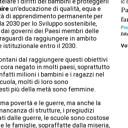
are i diritti dei bambini e proteggerli
IC 
nire
un’educazione di qualità, equa e
Pa
ità di apprendimento permanente per
fa
da 2030 per lo Sviluppo sostenibile,
Pis
5 dai governi dei Paesi membri delle
Edi
 traguardi da raggiungere in ambito
istituzionale entro il 2030.
Vot
ontani dal raggiungere questi obiettivi
ancora negato in molti paesi, soprattutto
infatti milioni i bambini e i ragazzi nel
uola, molti di loro sono
esti più della metà sono femmine.
rema povertà e le guerre, ma anche la
mancanza di strutture, i pregiudizi
ati dalle guerre, le scuole sono costose
 le famiglie, sopraffatte dalla miseria,