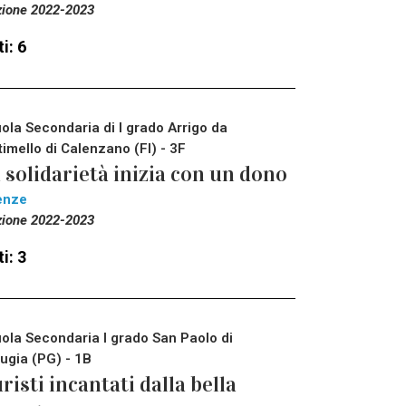
zione 2022-2023
i: 6
ola Secondaria di I grado Arrigo da
timello di Calenzano (FI) - 3F
 solidarietà inizia con un dono
enze
zione 2022-2023
i: 3
ola Secondaria I grado San Paolo di
ugia (PG) - 1B
risti incantati dalla bella