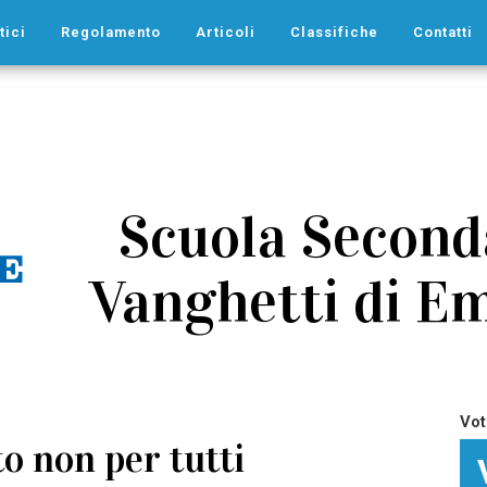
tici
Regolamento
Articoli
Classifiche
Contatti
Scuola Second
Vanghetti di Emp
Vot
to non per tutti