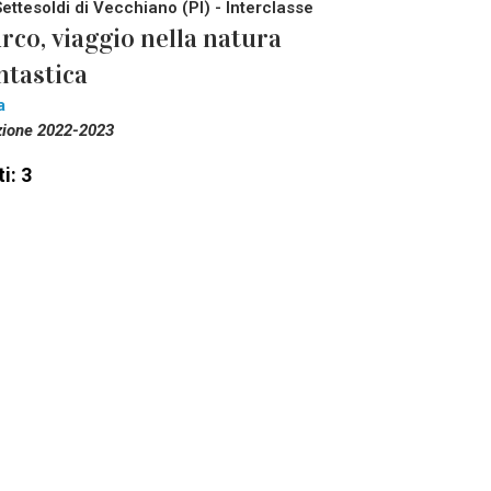
Settesoldi di Vecchiano (PI) - Interclasse
rco, viaggio nella natura
ntastica
a
zione 2022-2023
i: 3