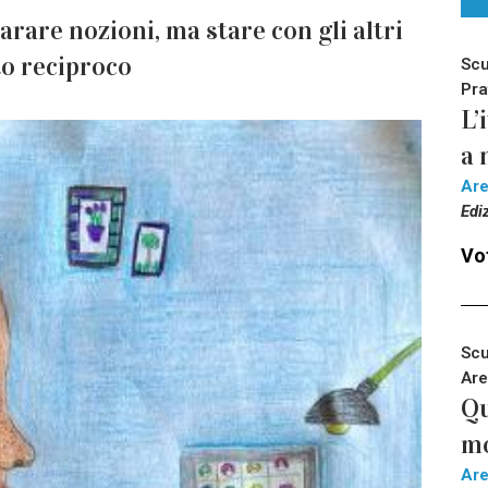
arare nozioni, ma stare con gli altri
to reciproco
Scu
Pra
L’
a 
Ar
Edi
Vot
Scu
Are
Qu
m
Ar