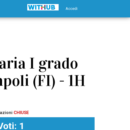
Accedi
aria I grado
oli (FI) - 1H
azioni
CHIUSE
Voti: 1