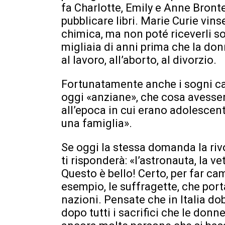
fa Charlotte, Emily e Anne Bron
pubblicare libri. Marie Curie vins
chimica, ma non poté riceverli s
migliaia di anni prima che la donn
al lavoro, all’aborto, al divorzio.
Fortunatamente anche i sogni ca
oggi «anziane», che cosa avessero
all’epoca in cui erano adolescent
una famiglia».
Se oggi la stessa domanda la ri
ti risponderà: «l’astronauta, la ve
Questo è bello! Certo, per far ca
esempio, le suffragette, che port
nazioni. Pensate che in Italia do
dopo tutti i sacrifici che le donn