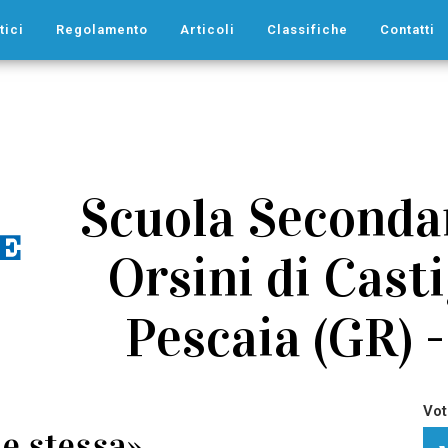
tici
Regolamento
Articoli
Classifiche
Contatti
Scuola Secondar
Orsini di Casti
Pescaia (GR) 
Vot
me stessa»