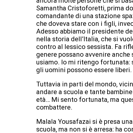
ancora molte persone che si bas
Samantha Cristoforetti, prima d
comandante di una stazione spazia
che doveva stare con i figli, inve
Adesso abbiamo il presidente del
nella storia dell’Italia, che si v
contro al lessico sessista. Fa rif
genere possano avvenire anche 
usiamo. Io mi ritengo fortunata:
gli uomini possono essere liberi.
Tuttavia in parti del mondo, vic
andare a scuola e tante bambine 
età… Mi sento fortunata, ma que
combattere.
Malala Yousafazai si è presa un
scuola, ma non si è arresa: ha co