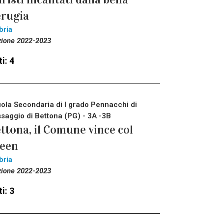
rugia
bria
zione 2022-2023
i: 4
ola Secondaria di I grado Pennacchi di
saggio di Bettona (PG) - 3A -3B
ttona, il Comune vince col
reen
bria
zione 2022-2023
i: 3