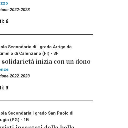
ezzo
zione 2022-2023
i: 6
ola Secondaria di I grado Arrigo da
timello di Calenzano (FI) - 3F
 solidarietà inizia con un dono
enze
zione 2022-2023
i: 3
ola Secondaria I grado San Paolo di
ugia (PG) - 1B
risti incantati dalla bella