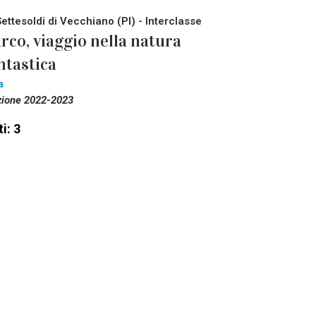
Settesoldi di Vecchiano (PI) - Interclasse
rco, viaggio nella natura
ntastica
a
zione 2022-2023
i: 3