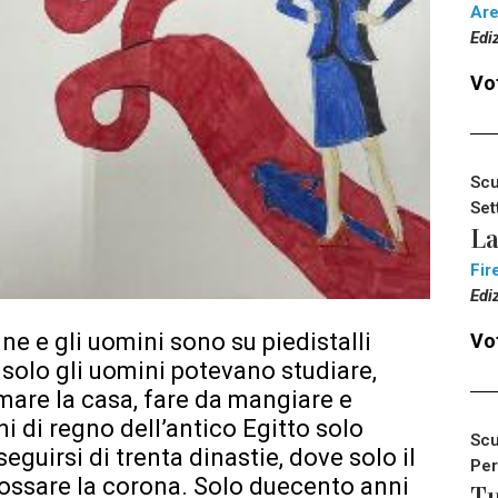
Ar
Edi
Vot
Scu
Set
La
Fir
Edi
ne e gli uomini sono su piedistalli
Vot
, solo gli uomini potevano studiare,
are la casa, fare da mangiare e
ni di regno dell’antico Egitto solo
Scu
uirsi di trenta dinastie, dove solo il
Per
ssare la corona. Solo duecento anni
Tu