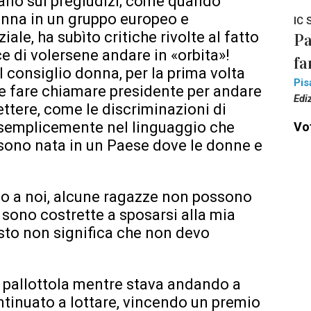
ano sui pregiudizi; come quando
onna in un gruppo europeo e
IC 
le, ha subìto critiche rivolte al fatto
Pa
ce di volersene andare in «orbita»!
fa
 consiglio donna, per la prima volta
Pis
uole fare chiamare presidente per andare
Edi
lettere, come le discriminazioni di
semplicemente nel linguaggio che
Vot
 sono nata in un Paese dove le donne e
ino a noi, alcune ragazze non possono
sono costrette a sposarsi alla mia
sto non significa che non devo
a pallottola mentre stava andando a
ntinuato a lottare, vincendo un premio