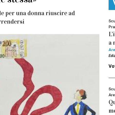
ile per una donna riuscire ad
rrendersi
Scu
Pra
L’
a 
Ar
Edi
Vot
Scu
Are
Qu
m