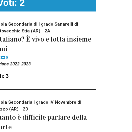
Voti: 2
ola Secondaria di I grado Sanarelli di
tovecchio Stia (AR) - 2A
italiano? È vivo e lotta insieme
noi
ezzo
zione 2022-2023
i: 3
ola Secondaria I grado IV Novembre di
zzo (AR) - 2D
anto è difficile parlare della
orte