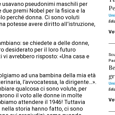
te usavano pseudonimi maschili per
Pe
e due premi Nobel per la fisica e la
Um
olo perché donna. Ci sono voluti
Edi
a potesse avere diritto all’istruzione,
Vot
mbiano: se chiedete a delle donne,
 desiderato per il loro futuro
Scu
i vi avrebbero risposto: «Una casa e
Pas
Be
volgiamo ad una bambina della mia età
g
terinaria, l’avvocatessa, la dirigente…».
Um
mbiare qualcosa ci sono volute, per
Edi
arono il voto alle donne in molte
Vot
bbiamo attendere il 1946! Tuttavia
e nella storia hanno fatto, ci sono