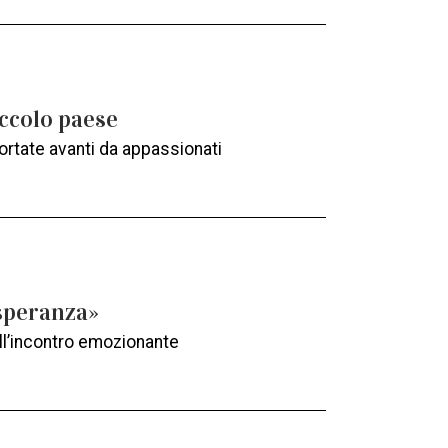
iccolo paese
portate avanti da appassionati
 speranza»
all’incontro emozionante