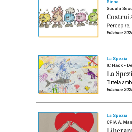
Siena
Scuola Secon
CostruiA
Percepire,
Edizione 202
La Spezia
IC Hack - D
La Spezi
Tutela ambi
Edizione 202
La Spezia
CPIA A. Man
Liberare