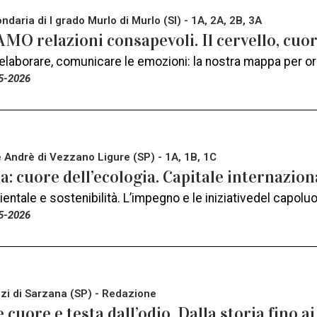
daria di I grado Murlo di Murlo (SI) - 1A, 2A, 2B, 3A
MO relazioni consapevoli. Il cervello, cuo
 elaborare, comunicare le emozioni: la nostra mappa per o
5-2026
e Andrè di Vezzano Ligure (SP) - 1A, 1B, 1C
a: cuore dell’ecologia. Capitale internazion
entale e sostenibilità. L’impegno e le iniziativedel capolu
5-2026
zi di Sarzana (SP) - Redazione
 cuore e testa dall’odio. Dalla storia fino ai