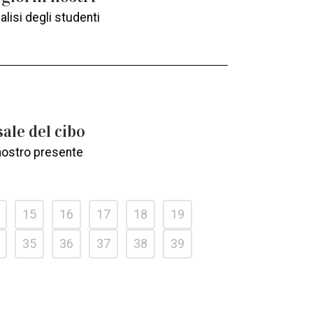
lisi degli studenti
ale del cibo
 nostro presente
15
16
17
18
19
35
36
37
38
39