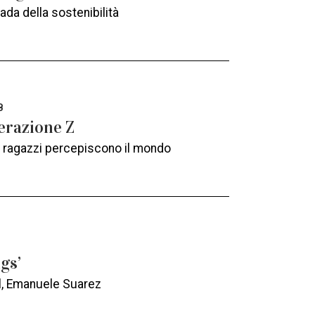
ada della sostenibilità
B
nerazione Z
i ragazzi percepiscono il mondo
gs’
ill, Emanuele Suarez