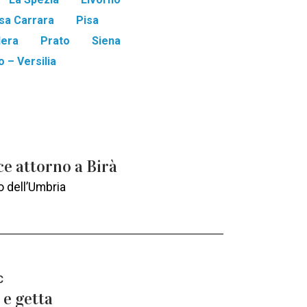
sa Carrara
Pisa
era
Prato
Siena
 – Versilia
ce attorno a Birà
o dell’Umbria
C
 e getta