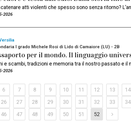
atenare atti violenti che spesso sono senza ritorno? L’ana
5-2026
Versilia
ndaria I grado Michele Rosi di Lido di Camaiore (LU) - 2B
saporto per il mondo. Il linguaggio univers
 e scambi, tradizioni e memoria tra il nostro passato e il
5-2026
6
7
8
9
10
11
12
13
14
26
27
28
29
30
31
32
33
34
46
47
48
49
50
51
52