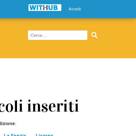
Accedi
coli inseriti
dizione:
La Spezia
Livorno