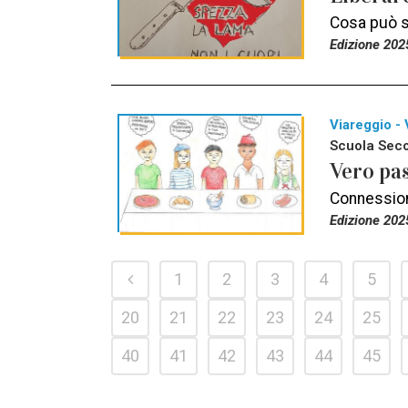
Cosa può sc
Edizione 202
Viareggio - 
Scuola Seco
Vero pas
Connessioni
Edizione 202
1
2
3
4
5
20
21
22
23
24
25
40
41
42
43
44
45