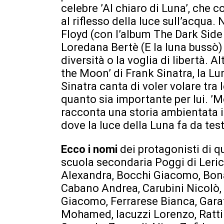
celebre ’Al chiaro di Luna’, che 
al riflesso della luce sull’acqua.
Floyd (con l’album The Dark Side
Loredana Bertè (E la luna bussò)
diversità o la voglia di libertà. 
the Moon’ di Frank Sinatra, la Lu
Sinatra canta di voler volare tra 
quanto sia importante per lui. ’
racconta una storia ambientata
dove la luce della Luna fa da te
Ecco i nomi
dei protagonisti di q
scuola secondaria Poggi di Lerici
Alexandra, Bocchi Giacomo, Bona
Cabano Andrea, Carubini Nicolò, 
Giacomo, Ferrarese Bianca, Gara
Mohamed, Iacuzzi Lorenzo, Ratti