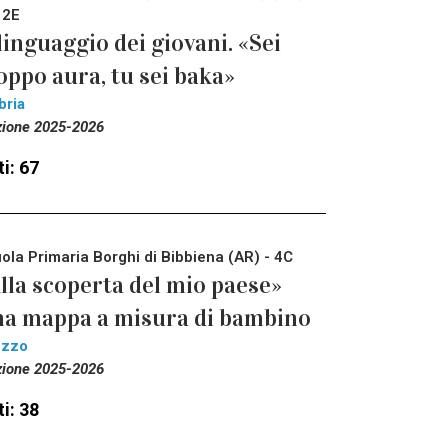
 2E
 linguaggio dei giovani. «Sei
oppo aura, tu sei baka»
bria
zione 2025-2026
i: 67
ola Primaria Borghi di Bibbiena (AR) - 4C
lla scoperta del mio paese»
a mappa a misura di bambino
ezzo
zione 2025-2026
i: 38