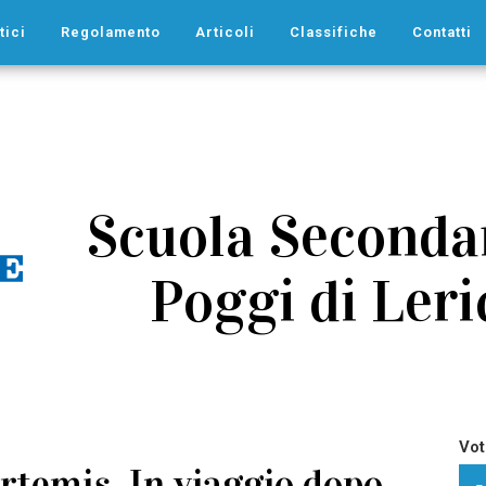
tici
Regolamento
Articoli
Classifiche
Contatti
Scuola Secondar
Poggi di Leric
Vot
rtemis. In viaggio dopo