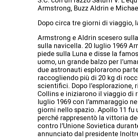
S.C. con un razzo Saturn V. L’eq
Armstrong, Buzz Aldrin e Michael
Dopo circa tre giorni di viaggio, l
Armstrong e Aldrin scesero sulla
sulla navicella. 20 luglio 1969 
piede sulla Luna e disse la famos
uomo, un grande balzo per l’uman
due astronauti esplorarono parte d
raccogliendo più di 20 kg di roc
scientifici. Dopo l’esplorazione, 
Collins e iniziarono il viaggio di
luglio 1969 con l’ammaraggio nel
giorni nello spazio. Apollo 11 f
perché rappresentò la vittoria deg
contro l’Unione Sovietica durante
annunciato dal presidente Inoltre