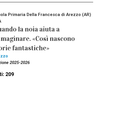
ola Primaria Della Francesca di Arezzo (AR)
A
ando la noia aiuta a
maginare. «Così nascono
orie fantastiche»
ezzo
zione 2025-2026
i: 209