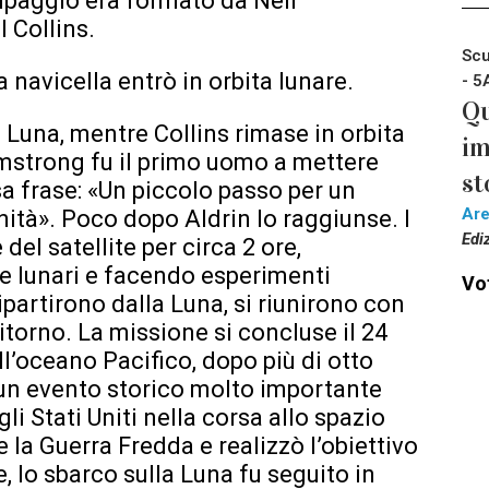
uipaggio era formato da Neil
 Collins.
Scu
a navicella entrò in orbita lunare.
- 5
Qu
 Luna, mentre Collins rimase in orbita
im
Armstrong fu il primo uomo a mettere
st
a frase: «Un piccolo passo per un
Ar
ità». Poco dopo Aldrin lo raggiunse. I
Edi
el satellite per circa 2 ore,
ce lunari e facendo esperimenti
Vot
ripartirono dalla Luna, si riunirono con
 ritorno. La missione si concluse il 24
l’oceano Pacifico, dopo più di otto
u un evento storico molto importante
li Stati Uniti nella corsa allo spazio
 la Guerra Fredda e realizzò l’obiettivo
, lo sbarco sulla Luna fu seguito in