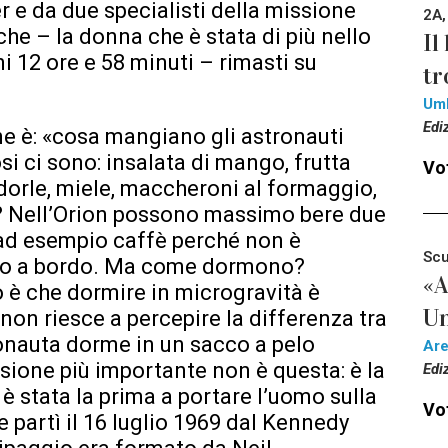
r e da due specialisti della missione
2A,
e – la donna che è stata di più nello
Il
i 12 ore e 58 minuti – rimasti su
tr
Um
Edi
è: «cosa mangiano gli astronauti
osi ci sono: insalata di mango, frutta
Vot
ndorle, miele, maccheroni al formaggio,
re? Nell’Orion possono massimo bere due
ad esempio caffè perché non è
Scu
ggio a bordo. Ma come dormono?
«A
o è che dormire in microgravità è
Un
non riesce a percepire la differenza tra
ronauta dorme in un sacco a pelo
Ar
sione più importante non è questa: è la
Edi
è stata la prima a portare l’uomo sulla
Vot
 partì il 16 luglio 1969 dal Kennedy