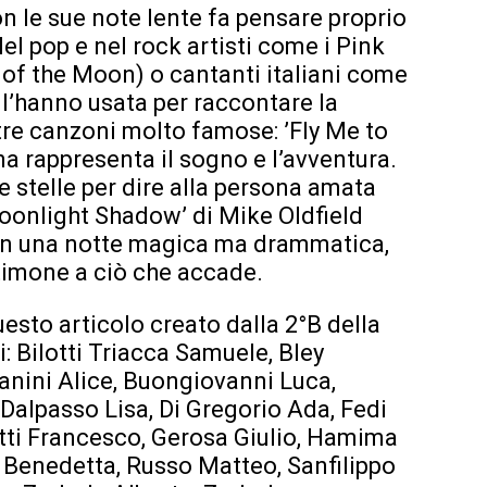
con le sue note lente fa pensare proprio
 Nel pop e nel rock artisti come i Pink
 of the Moon) o cantanti italiani come
 l’hanno usata per raccontare la
Altre canzoni molto famose: ’Fly Me to
na rappresenta il sogno e l’avventura.
le stelle per dire alla persona amata
Moonlight Shadow’ di Mike Oldfield
 in una notte magica ma drammatica,
stimone a ciò che accade.
uesto articolo creato dalla 2°B della
: Bilotti Triacca Samuele, Bley
nini Alice, Buongiovanni Luca,
Dalpasso Lisa, Di Gregorio Ada, Fedi
tti Francesco, Gerosa Giulio, Hamima
 Benedetta, Russo Matteo, Sanfilippo