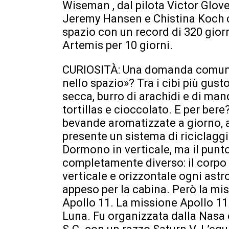
Wiseman , dal pilota Victor Glove
Jeremy Hansen e Chistina Koch ch
spazio con un record di 320 giorn
Artemis per 10 giorni.
CURIOSITÀ: Una domanda comune 
nello spazio»? Tra i cibi più gust
secca, burro di arachidi e di ma
tortillas e cioccolato. E per be
bevande aromatizzate a giorno, 
presente un sistema di ricicla
Dormono in verticale, ma il punt
completamente diverso: il corpo 
verticale e orizzontale ogni ast
appeso per la cabina. Però la mis
Apollo 11. La missione Apollo 11 
Luna. Fu organizzata dalla Nasa e