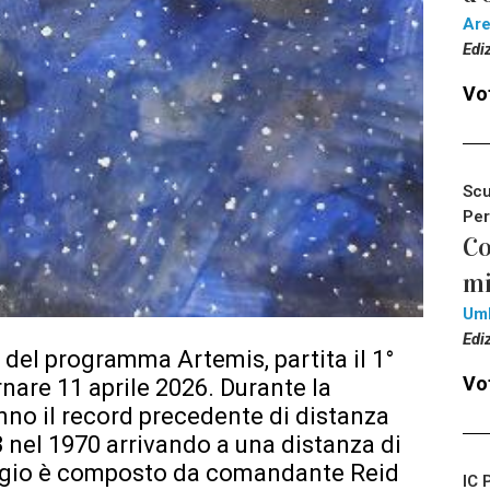
Ar
Edi
Vot
Scu
Per
Co
mi
Um
Edi
del programma Artemis, partita il 1°
Vot
ornare 11 aprile 2026. Durante la
nno il record precedente di distanza
13 nel 1970 arrivando a una distanza di
aggio è composto da comandante Reid
IC 