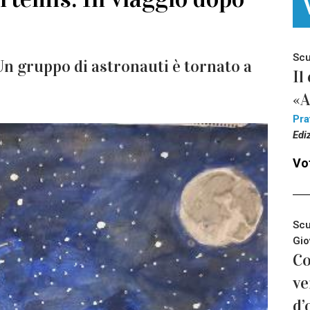
Scu
 Un gruppo di astronauti è tornato a
Il
«A
Pra
Edi
Vot
Scu
Gio
Co
ve
d’