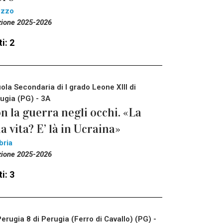
ezzo
zione 2025-2026
i: 2
ola Secondaria di I grado Leone XIII di
ugia (PG) - 3A
n la guerra negli occhi. «La
a vita? E’ là in Ucraina»
bria
zione 2025-2026
i: 3
Perugia 8 di Perugia (Ferro di Cavallo) (PG) -