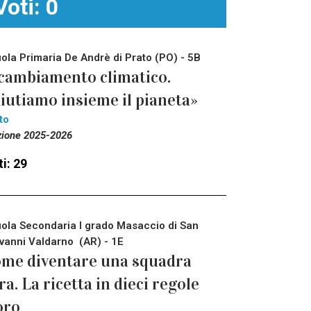
Voti: 0
ola Primaria De Andrè di Prato (PO) - 5B
 cambiamento climatico.
iutiamo insieme il pianeta»
to
zione 2025-2026
i: 29
ola Secondaria I grado Masaccio di San
vanni Valdarno (AR) - 1E
me diventare una squadra
ra. La ricetta in dieci regole
oro