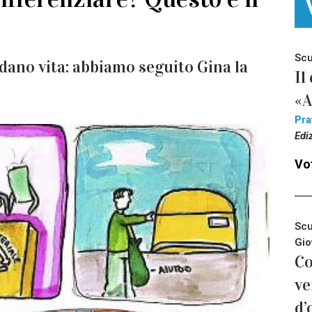
Scu
dano vita: abbiamo seguito Gina la
Il
«A
Pra
Edi
Vot
Scu
Gio
Co
ve
d’