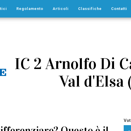
tici
Regolamento
Articoli
Classifiche
Contatti
IC 2 Arnolfo Di C
Val d'Elsa 
Vot
ifferenziare? Questo è il