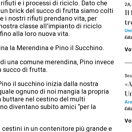
rifiuti e i processi di riciclo. Dato che
2A,
n brick del succo di frutta siamo colti
Il
i nostri rifiuti prendano vita, per
tr
 nostra classe all’impianto di riciclo
Um
ino alla loro nuova vita.
Edi
na la Merendina e Pino il Succhino.
Vot
a di una comune merendina, Pino invece
n succo di frutta.
Scu
«A
ino il succhino inizia dalla nostra
l quale ognuno di noi mangia la propria
Un
 buttare nel cestino del multi
Ar
ino diventano subito amici “per la
Edi
Vot
i cestini in un contenitore più grande e