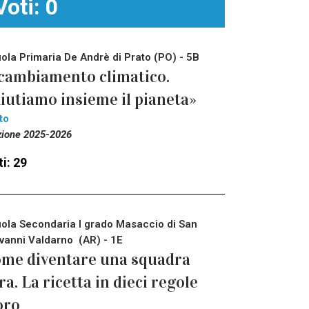
Voti: 0
ola Primaria De Andrè di Prato (PO) - 5B
 cambiamento climatico.
iutiamo insieme il pianeta»
to
zione 2025-2026
i: 29
ola Secondaria I grado Masaccio di San
vanni Valdarno (AR) - 1E
me diventare una squadra
ra. La ricetta in dieci regole
oro