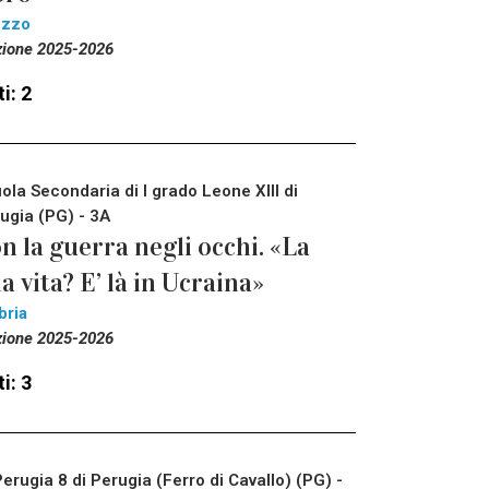
ezzo
zione 2025-2026
i: 2
ola Secondaria di I grado Leone XIII di
ugia (PG) - 3A
n la guerra negli occhi. «La
a vita? E’ là in Ucraina»
bria
zione 2025-2026
i: 3
Perugia 8 di Perugia (Ferro di Cavallo) (PG) -