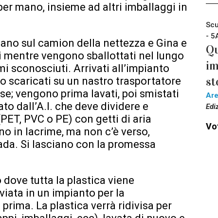
 per mano, insieme ad altri imballaggi in
Scu
- 5
icano sul camion della nettezza e Gina e
Qu
ti mentre vengono sballottati nel lungo
im
i sconosciuti. Arrivati all’impianto
st
 scaricati su un nastro trasportatore
sse; vengono prima lavati, poi smistati
Ar
to dall’A.I. che deve dividere e
Edi
 (PET, PVC o PE) con getti di aria
Vot
no in lacrime, ma non c’è verso,
ada. Si lasciano con la promessa
 dove tutta la plastica viene
iata in un impianto per la
rima. La plastica verrà ridivisa per