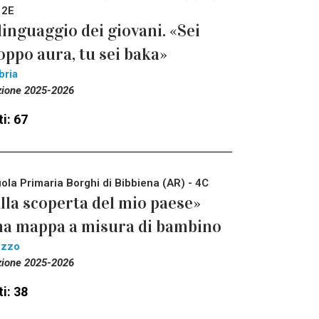
 2E
 linguaggio dei giovani. «Sei
oppo aura, tu sei baka»
bria
zione 2025-2026
i: 67
ola Primaria Borghi di Bibbiena (AR) - 4C
lla scoperta del mio paese»
a mappa a misura di bambino
ezzo
zione 2025-2026
i: 38