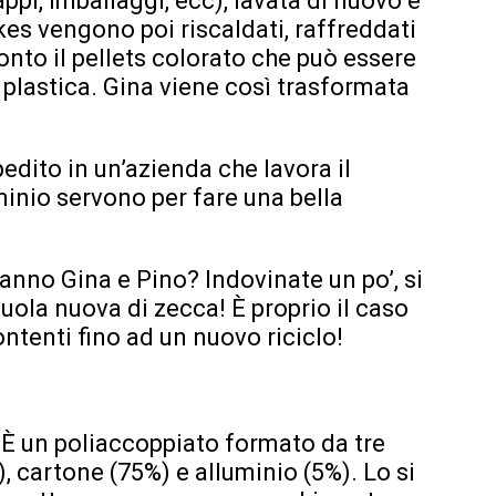
appi, imballaggi, ecc), lavata di nuovo e
lakes vengono poi riscaldati, raffreddati
ronto il pellets colorato che può essere
 plastica. Gina viene così trasformata
edito in un’azienda che lavora il
uminio servono per fare una bella
anno Gina e Pino? Indovinate un po’, si
cuola nuova di zecca! È proprio il caso
contenti fino ad un nuovo riciclo!
 È un poliaccoppiato formato da tre
%), cartone (75%) e alluminio (5%). Lo si