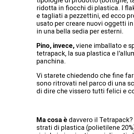
tipologie di prodotto (bottiglie, t
ridotta in fiocchi di plastica. I f
e tagliati a pezzettini, ed ecco p
usato per creare nuovi oggetti in
in una bella sedia per esterni.
Pino, invece,
viene imballato e sp
tetrapack, la sua plastica e l’all
panchina.
Vi starete chiedendo che fine far
sono ritrovati nel parco di una s
di dire che vissero tutti felici e 
Ma cosa è
davvero il Tetrapack?
strati di plastica (polietilene 20