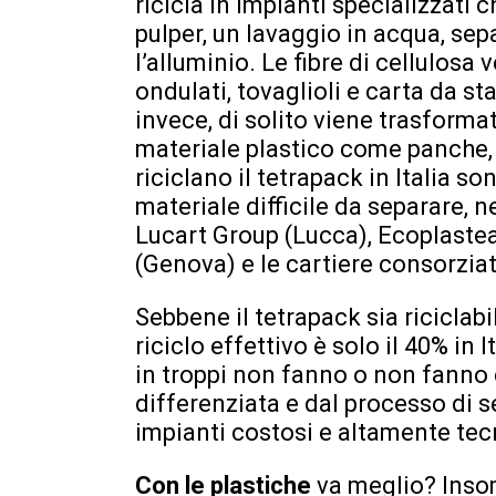
ricicla in impianti specializzati
pulper, un lavaggio in acqua, sepa
l’alluminio. Le fibre di cellulos
ondulati, tovaglioli e carta da sta
invece, di solito viene trasforma
materiale plastico come panche, 
riciclano il tetrapack in Italia s
materiale difficile da separare, 
Lucart Group (Lucca), Ecoplastea
(Genova) e le cartiere consorzi
Sebbene il tetrapack sia riciclabi
riciclo effettivo è solo il 40% in 
in troppi non fanno o non fanno 
differenziata e dal processo di s
impianti costosi e altamente tec
Con le plastiche
va meglio? Inso