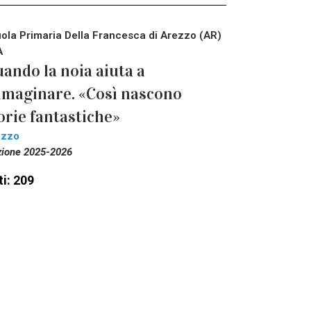
ola Primaria Della Francesca di Arezzo (AR)
A
ando la noia aiuta a
maginare. «Così nascono
orie fantastiche»
ezzo
zione 2025-2026
i: 209