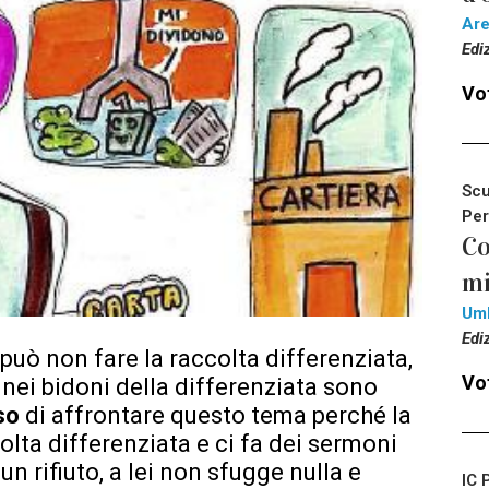
Ar
Edi
Vot
Scu
Per
Co
mi
Um
Edi
può non fare la raccolta differenziata,
Vot
o nei bidoni della differenziata sono
so
di affrontare questo tema perché la
colta differenziata e ci fa dei sermoni
n rifiuto, a lei non sfugge nulla e
IC 