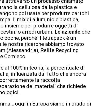
 che attraverso un processo chiamato
rano la cellulosa dalla plastica e
a vengono poi usate per produrre cartoni
mpa. Il mix di alluminio e plastica,
to insieme per produrre oggetti di
cestini o arredi urbani.
Le aziende
che
ono poche, perché il tetrapack è un
nelle nostre ricerche abbiamo trovato
m (Alessandria), Relife Recycling
ate Comieco.
le al 100% in teoria, la percentuale di
Italia, influenzata dal fatto che ancora
correttamente la raccolta
eparazione dei materiali che richiede
nologici.
mma… oggi in Europa siamo in grado di