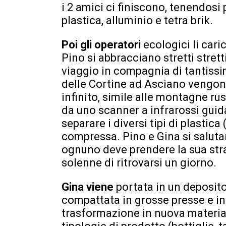
i 2 amici ci finiscono, tenendosi
plastica, alluminio e tetra brik.
Poi gli operatori
ecologici li car
Pino si abbracciano stretti stret
viaggio in compagnia di tantissim
delle Cortine ad Asciano vengono
infinito, simile alle montagne ru
da uno scanner a infrarossi guida
separare i diversi tipi di plastica
compressa. Pino e Gina si saluta
ognuno deve prendere la sua str
solenne di ritrovarsi un giorno.
Gina viene
portata in un deposito
compattata in grosse presse e inv
trasformazione in nuova materia p