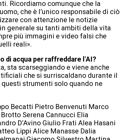
enti. Ricordiamo comunque che la
’uomo, che è l’unico responsabile di ciò
zzare con attenzione le notizie
in generale su tanti ambiti della vita
pre più immagini e video falsi che
elli reali».
o di acqua per raffreddare l’AI?
ta, sta scarseggiando e viene anche
tificiali che si surriscaldano durante il
questi strumenti solo quando ne
ppo Becatti Pietro Benvenuti Marco
 Brotto Serena Cannucci Elia
ndro D’Avino Giulio Frati Alea Hasani
tteo Lippi Alice Manasse Dalia
elmanaj Giacomo Silvestro Martina