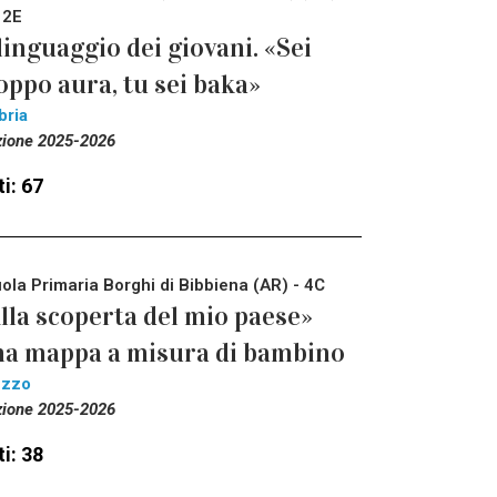
 2E
 linguaggio dei giovani. «Sei
oppo aura, tu sei baka»
bria
zione 2025-2026
i: 67
ola Primaria Borghi di Bibbiena (AR) - 4C
lla scoperta del mio paese»
a mappa a misura di bambino
ezzo
zione 2025-2026
i: 38