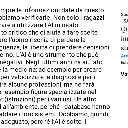
empre le informazioni date da questo
Scu
iamo verificarle. Non solo i ragazzi
- 5
re a utilizzare l’AI in modo
Qu
o critico che ci aiuta a fare scelte
im
ro l’uomo rischia di perdere la
guenza, la libertà di prendere decisioni
st
terno. L’AI è uno strumento che può
Ar
negativi. Negli ultimi anni ha aiutato
Edi
ella medicina: ad esempio per creare
Vot
per velocizzare le diagnosi e per i
irà alcune professioni, ma ne farà
r esempio figure specializzate nel
istruzioni) per i vari usi. Un altro
i all’ambiente, perché i database hanno
ddare i loro sistemi. Dobbiamo, quindi,
adeguato, perché l’AI è sotto il