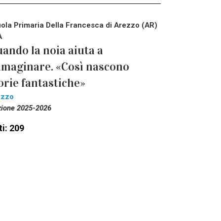
ola Primaria Della Francesca di Arezzo (AR)
A
ando la noia aiuta a
maginare. «Così nascono
orie fantastiche»
ezzo
zione 2025-2026
i: 209