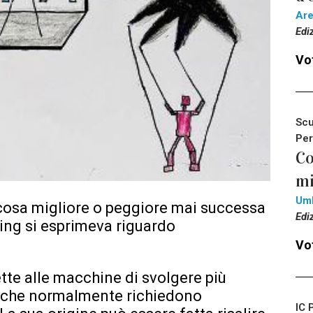
Ar
Edi
Vot
Scu
Per
Co
mi
Um
 cosa migliore o peggiore mai successa
Edi
ing si esprimeva riguardo
Vot
te alle macchine di svolgere più
 che normalmente richiedono
IC 