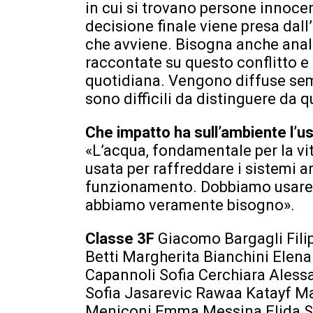
in cui si trovano persone innoc
decisione finale viene presa dall
che avviene. Bisogna anche anali
raccontate su questo conflitto e 
quotidiana. Vengono diffuse sem
sono difficili da distinguere da qu
Che impatto ha sull’ambiente l’us
«L’acqua, fondamentale per la vi
usata per raffreddare i sistemi ar
funzionamento. Dobbiamo usare 
abbiamo veramente bisogno».
Classe 3F
Giacomo Bargagli Fili
Betti Margherita Bianchini Elena
Capannoli Sofia Cerchiara Alessa
Sofia Jasarevic Rawaa Katayf Ma
Meniconi Emma Messina Elida S