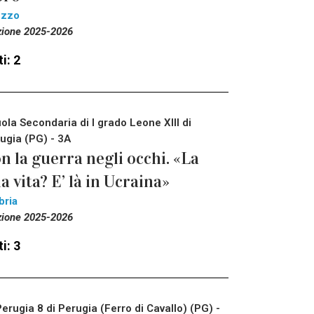
ezzo
zione 2025-2026
i: 2
ola Secondaria di I grado Leone XIII di
ugia (PG) - 3A
n la guerra negli occhi. «La
a vita? E’ là in Ucraina»
bria
zione 2025-2026
i: 3
Perugia 8 di Perugia (Ferro di Cavallo) (PG) -