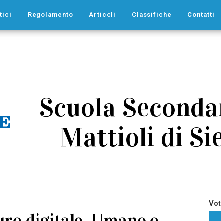
tici
Regolamento
Articoli
Classifiche
Contatti
Scuola Secondar
Mattioli di Sie
Vot
turo digitale. Umano o