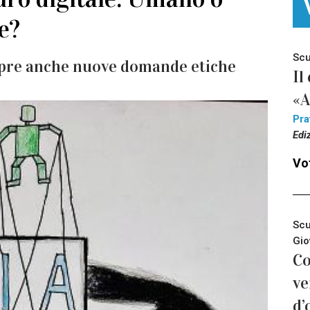
le?
Scu
a apre anche nuove domande etiche
Il
«A
Pra
Edi
Vot
Scu
Gio
Co
ve
d’