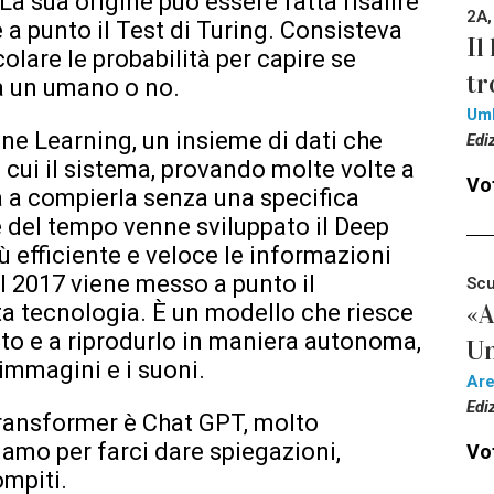
La sua origine può essere fatta risalire
2A,
a punto il Test di Turing. Consisteva
Il
olare le probabilità per capire se
tr
a un umano o no.
Um
ine Learning, un insieme di dati che
Edi
 cui il sistema, provando molte volte a
Vot
a a compierla senza una specifica
del tempo venne sviluppato il Deep
 efficiente e veloce le informazioni
l 2017 viene messo a punto il
Scu
«A
ta tecnologia. È un modello che riesce
nto e a riprodurlo in maniera autonoma,
Un
 immagini e i suoni.
Ar
Edi
Transformer è Chat GPT, molto
iamo per farci dare spiegazioni,
Vot
ompiti.