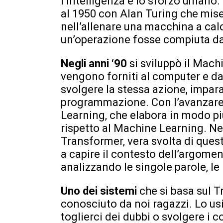
l’intelligenza e lo sforzo umano. 
al 1950 con Alan Turing che mise 
nell’allenare una macchina a calc
un’operazione fosse compiuta d
Negli anni ‘90
si sviluppò il Mach
vengono forniti al computer e da
svolgere la stessa azione, impar
programmazione. Con l’avanzare 
Learning, che elabora in modo più
rispetto al Machine Learning. Ne
Transformer, vera svolta di ques
a capire il contesto dell’argome
analizzando le singole parole, le
Uno dei sistemi
che si basa sul 
conosciuto da noi ragazzi. Lo us
toglierci dei dubbi o svolgere i c