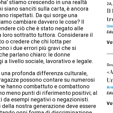
pha’ stiamo crescendo in una realtà
2A,
ni siano sanciti sulla carta, è ancora
Il
ano rispettati. Da qui sorge una
tr
mo cambiare davvero le cose? Il
Um
ndere ciò che è stato negato alle
Edi
loro sottratto tuttora. Considerare il
 o credere che chi lotta per
Vot
no i due errori più gravi che si
che parlano chiaro: le donne
a livello sociale, lavorativo e legale.
Scu
«A
 una profonda differenza culturale,
Un
e ragazze possono contare su numerosi
 che hanno combattuto e combattono
Ar
nno meno punti di riferimento positivi; al
Edi
i da esempi negativi o negazionisti.
Vot
hi della nostra generazione deve essere
fiutando ogni forma di discriminazione.