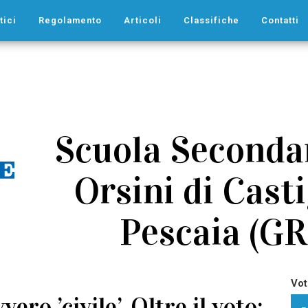
tici
Regolamento
Articoli
Classifiche
Contatti
Scuola Secondar
Orsini di Casti
Pescaia (GR)
Vot
ero ’civile’. Oltre il voto: