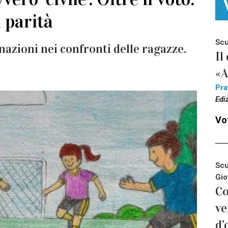
a parità
Scu
azioni nei confronti delle ragazze.
Il
«A
Pra
Edi
Vot
Scu
Gio
Co
ve
d’