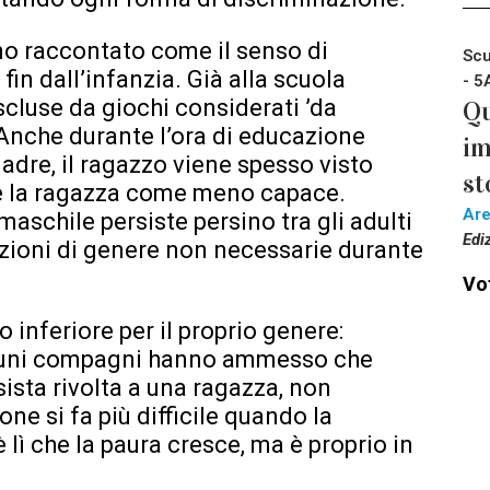
o raccontato come il senso di
Scu
fin dall’infanzia. Già alla scuola
- 5
scluse da giochi considerati ’da
Qu
 Anche durante l’ora di educazione
im
uadre, il ragazzo viene spesso visto
st
e la ragazza come meno capace.
Ar
maschile persiste persino tra gli adulti
Edi
inzioni di genere non necessarie durante
Vot
 inferiore per il proprio genere:
 Alcuni compagni hanno ammesso che
sista rivolta a una ragazza, non
one si fa più difficile quando la
 lì che la paura cresce, ma è proprio in