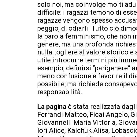
solo noi, ma coinvolge molti adul
difficile: i ragazzi temono di esse
ragazze vengono spesso accusate 
peggio, di odiarli. Tutto ciò di
la parola femminismo, che non in
genere, ma una profonda richies
nulla togliere al valore storico 
utile introdurre termini più imme
esempio, definirsi “parigenere” 
meno confusione e favorire il dia
possibile, ma richiede consapevo
responsabilità.
La pagina
è stata realizzata dagl
Ferrandi Matteo, Ficai Angelo, G
Giovannelli Maria Vittoria, Giova
Iori Alice, Kalchuk Alisa, Lobasci