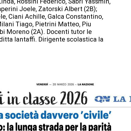
inda, Rossini Federico, Sabri Yassmin,
rini Joele, Zatorski Albert (2B);
, Ciani Achille, Galca Constantino,
ilani Tiago, Pietrini Matteo, Piu
i Moreno (2A). Docenti tutor le
tta Iantaffi. Dirigente scolastica la