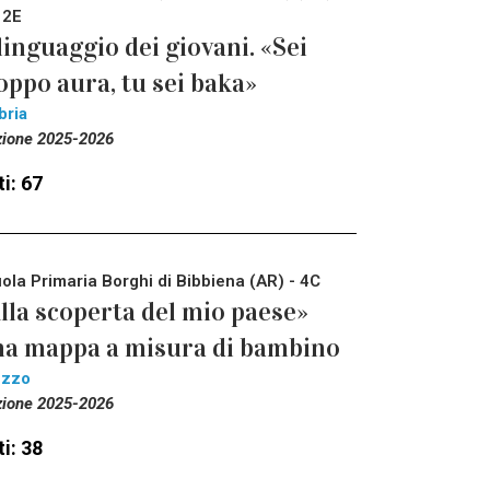
 2E
 linguaggio dei giovani. «Sei
oppo aura, tu sei baka»
bria
zione 2025-2026
i: 67
ola Primaria Borghi di Bibbiena (AR) - 4C
lla scoperta del mio paese»
a mappa a misura di bambino
ezzo
zione 2025-2026
i: 38