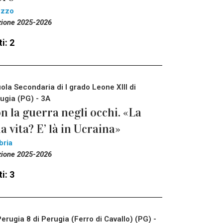
ezzo
zione 2025-2026
i: 2
ola Secondaria di I grado Leone XIII di
ugia (PG) - 3A
n la guerra negli occhi. «La
a vita? E’ là in Ucraina»
bria
zione 2025-2026
i: 3
Perugia 8 di Perugia (Ferro di Cavallo) (PG) -