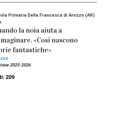
ola Primaria Della Francesca di Arezzo (AR)
A
ando la noia aiuta a
maginare. «Così nascono
orie fantastiche»
ezzo
zione 2025-2026
i: 209