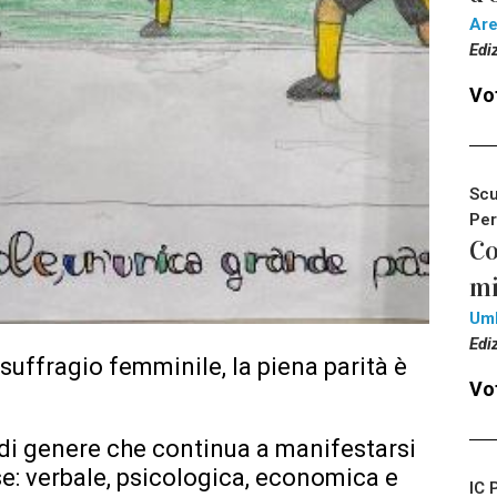
Ar
Edi
Vot
Scu
Per
Co
mi
Um
Edi
suffragio femminile, la piena parità è
Vot
 di genere che continua a manifestarsi
e: verbale, psicologica, economica e
IC 