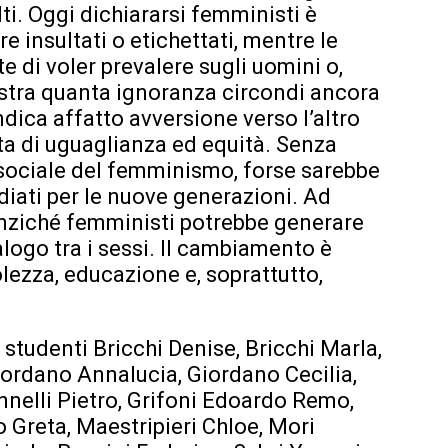
ti. Oggi dichiararsi femministi è
re insultati o etichettati, mentre le
di voler prevalere sugli uomini o,
mostra quanta ignoranza circondi ancora
dica affatto avversione verso l’altro
ta di uguaglianza ed equità. Senza
e sociale del femminismo, forse sarebbe
diati per le nuove generazioni. Ad
anziché femministi potrebbe generare
logo tra i sessi. Il cambiamento è
lezza, educazione e, soprattutto,
i studenti Bricchi Denise, Bricchi Marla,
iordano Annalucia, Giordano Cecilia,
nnelli Pietro, Grifoni Edoardo Remo,
o Greta, Maestripieri Chloe, Mori