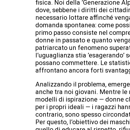
fisica. Noi della ’Generazione Al
dove, sebbene i diritti dei cittadi
necessario lottare affinché veng
domanda spontanea: come possia
primo passo consiste nel compre
donne in passato e quanto venga 
patriarcato un fenomeno superato
l’uguaglianza stia ’esagerando’ so
possano commettere. Le statisti
affrontano ancora forti svantaggi 
Analizzando il problema, emerge
anche tra noi giovani. Mentre l
modelli di ispirazione — donne
per i propri ideali — i ragazzi ha
contrario, sono spesso circondat
Per questo, l’obiettivo dei masc
quello di educare al rispetto, ri