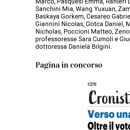
Marco, Pasquesi Emma, Ranieri L
Sanchini Mia, Wang Yuxuan, Zampe
Baskaya Gorkem, Cesareo Gabriele
Giannini Nicolas, Gotca Daniel, M
Nicholas, Poccioni Matteo, Zenob
professoresse Sara Cumoli e Giudi
dottoressa Daniela Bilgini.
Pagina in concorso