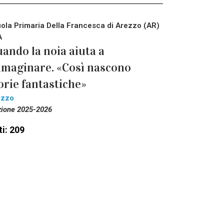
ola Primaria Della Francesca di Arezzo (AR)
A
ando la noia aiuta a
maginare. «Così nascono
orie fantastiche»
ezzo
zione 2025-2026
i: 209