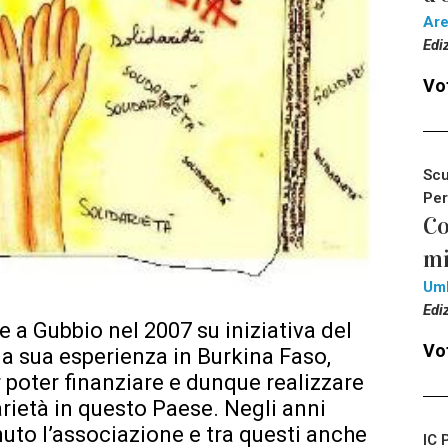
Ar
Edi
Vot
Scu
Per
Co
mi
Um
Edi
 a Gubbio nel 2007 su iniziativa del
Vot
na sua esperienza in Burkina Faso,
poter finanziare e dunque realizzare
rietà in questo Paese. Negli anni
uto l’associazione e tra questi anche
IC 