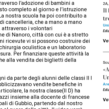
raverso l’adozione di bambini a
2A,
sto completo al giorno e l’istruzione
Il
La nostra scuola ha poi contribuito a
tr
i di cancelleria, che a mano a mano
Um
attraverso i volontari
Edi
e di Nanoro, città con cui è a stretto
ni ricevute vi si possono costruire dei
Vot
chirurgia oculistica e un laboratorio
sura. Per finanziare queste attività la
 alla vendita dei biglietti della
Scu
«A
Un
ni da parte degli alunni delle classi II I
ubblicizzavano vendite benefiche in
Ar
articolare, la nostra classe(II D) ha
Edi
gazzi insieme alla docente di francese
Vot
pali di Gubbio, partendo dal nostro