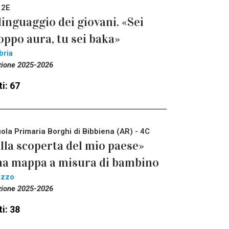
 2E
 linguaggio dei giovani. «Sei
oppo aura, tu sei baka»
bria
zione 2025-2026
i: 67
ola Primaria Borghi di Bibbiena (AR) - 4C
lla scoperta del mio paese»
a mappa a misura di bambino
ezzo
zione 2025-2026
i: 38