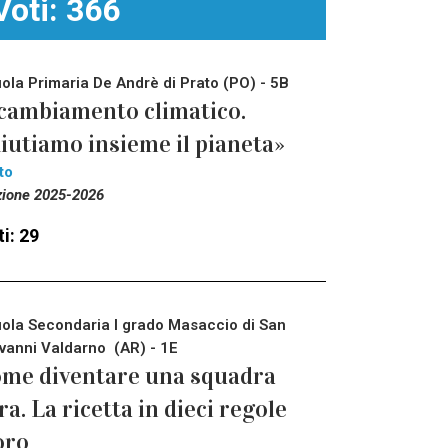
Voti: 366
ola Primaria De Andrè di Prato (PO) - 5B
 cambiamento climatico.
iutiamo insieme il pianeta»
to
zione 2025-2026
i: 29
ola Secondaria I grado Masaccio di San
vanni Valdarno (AR) - 1E
me diventare una squadra
ra. La ricetta in dieci regole
oro