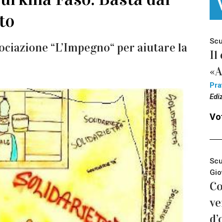
to
Scu
ociazione “L’Impegno“ per aiutare la
Il
«A
Pra
Edi
Vot
Scu
Gio
Co
ve
d’