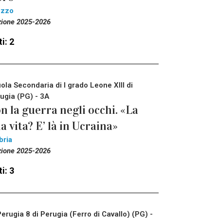
ezzo
zione 2025-2026
i: 2
ola Secondaria di I grado Leone XIII di
ugia (PG) - 3A
n la guerra negli occhi. «La
a vita? E’ là in Ucraina»
bria
zione 2025-2026
i: 3
Perugia 8 di Perugia (Ferro di Cavallo) (PG) -