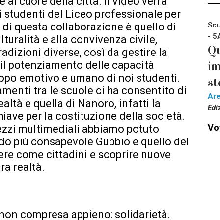
e al cuore della città. Il video verrà
 studenti del Liceo professionale per
 di questa collaborazione è quello di
Scu
- 5
lturalità e alla convivenza civile,
Qu
adizioni diverse, così da gestire la
 il potenziamento delle capacità
im
uppo emotivo e umano di noi studenti.
st
gamenti tra le scuole ci ha consentito di
Ar
ealtà e quella di Nanoro, infatti la
Edi
ave per la costituzione della società.
Vot
 mezzi multimediali abbiamo potuto
o più consapevole Gubbio e quello del
ere come cittadini e scoprire nuove
ra realtà.
a non compresa appieno: solidarietà.