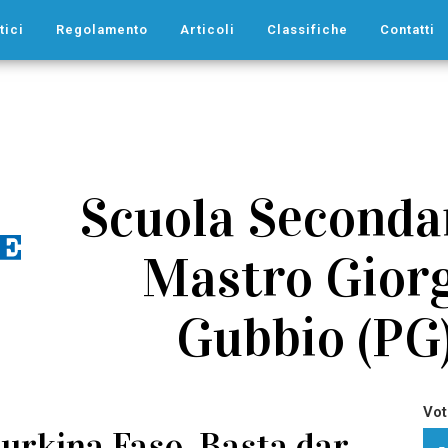
tici
Regolamento
Articoli
Classifiche
Contatti
Scuola Secondar
Mastro Giorgi
Gubbio (PG)
Vot
urkina Faso. Basta dar