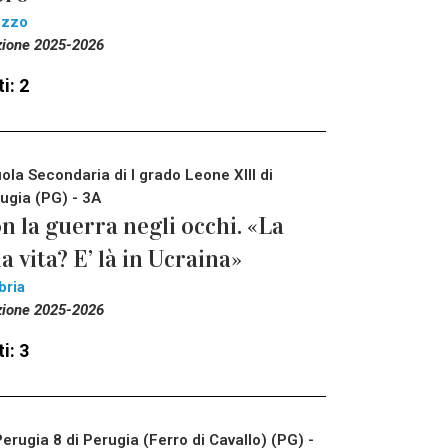
ezzo
zione 2025-2026
i: 2
ola Secondaria di I grado Leone XIII di
ugia (PG) - 3A
n la guerra negli occhi. «La
a vita? E’ là in Ucraina»
bria
zione 2025-2026
i: 3
Perugia 8 di Perugia (Ferro di Cavallo) (PG) -