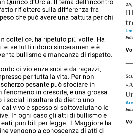
 Quirico d’Orcia. Il tema dell’incontro
2A,
fatto riflettere sulla differenza fra
Il
 peso che può avere una battuta per chi
tr
Um
Edi
n coltello», ha ripetuto più volte. Ha
mite: se tutti ridono sinceramente è
Vot
iventa bullismo e mancanza di rispetto.
cordo di violenze subite da ragazzi,
presso per tutta la vita. Per non
Scu
«A
o scherzo pesante può sfociare in
un fenomeno in crescita, e una grossa
Un
 i social: insultare da dietro uno
Ar
 dal vivo e spesso si sottovalutano le
Edi
e. In ogni caso gli atti di bullismo e
Vot
eati, punibili per legge. Il Maggiore ha
dine vengono a conoscenza di atti di