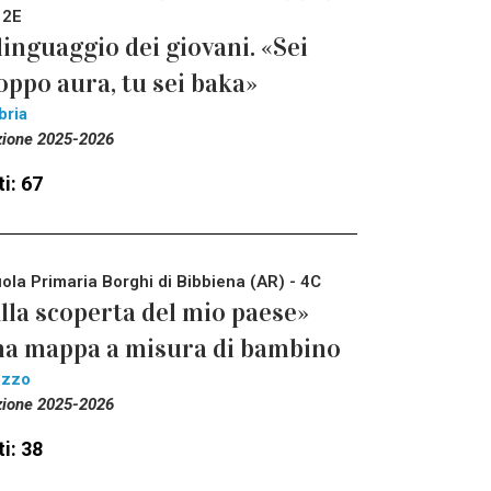
 2E
 linguaggio dei giovani. «Sei
oppo aura, tu sei baka»
bria
zione 2025-2026
i: 67
ola Primaria Borghi di Bibbiena (AR) - 4C
lla scoperta del mio paese»
a mappa a misura di bambino
ezzo
zione 2025-2026
i: 38