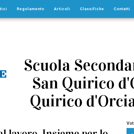
tici
Regolamento
Articoli
Classifiche
Contatti
Scuola Secondar
San Quirico d'
Quirico d'Orcia 
Vot
al lavoro. Insieme per lo