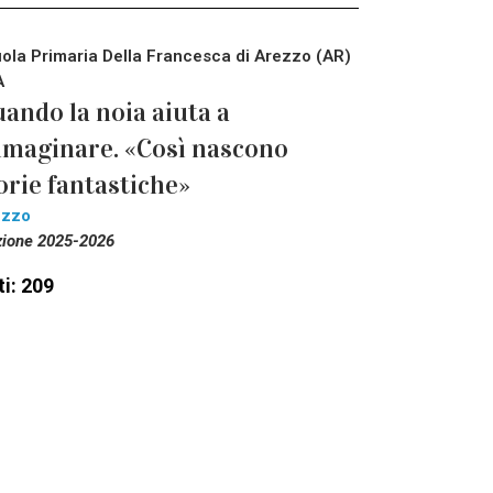
ola Primaria Della Francesca di Arezzo (AR)
A
ando la noia aiuta a
maginare. «Così nascono
orie fantastiche»
ezzo
zione 2025-2026
i: 209