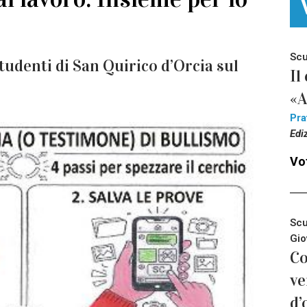
Scu
tudenti di San Quirico d’Orcia sul
Il
«A
Pra
Edi
Vot
Scu
Gio
Co
ve
d’