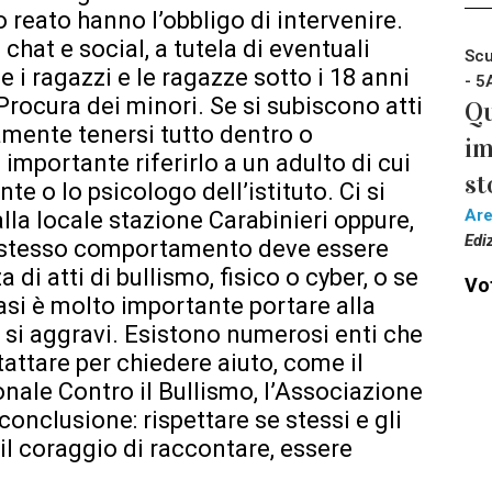
o reato hanno l’obbligo di intervenire.
 chat e social, a tutela di eventuali
Scu
e i ragazzi e le ragazze sotto i 18 anni
- 5
rocura dei minori. Se si subiscono atti
Qu
mente tenersi tutto dentro o
im
 importante riferirlo a un adulto di cui
st
nte o lo psicologo dell’istituto. Ci si
Ar
lla locale stazione Carabinieri oppure,
Edi
o stesso comportamento deve essere
di atti di bullismo, fisico o cyber, o se
Vot
asi è molto importante portare alla
e si aggravi. Esistono numerosi enti che
attare per chiedere aiuto, come il
nale Contro il Bullismo, l’Associazione
conclusione: rispettare se stessi e gli
 il coraggio di raccontare, essere