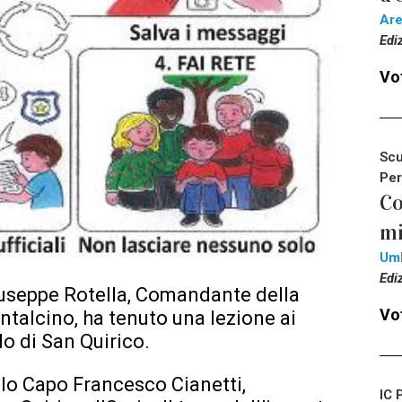
Ar
Edi
Vot
Scu
Per
Co
mi
Um
Edi
iuseppe Rotella, Comandante della
Vot
talcino, ha tenuto una lezione ai
do di San Quirico.
lo Capo Francesco Cianetti,
IC 