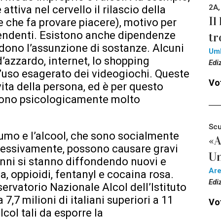
2A,
 attiva nel cervello il rilascio della
Il
 che fa provare piacere), motivo per
pendenti. Esistono anche dipendenze
tr
ono l’assunzione di sostanze. Alcuni
Um
’azzardo, internet, lo shopping
Edi
l’uso esagerato dei videogiochi. Queste
Vot
vita della persona, ed è per questo
sono psicologicamente molto
Scu
fumo e l’alcool, che sono socialmente
«A
cessivamente, possono causare gravi
Un
i anni si stanno diffondendo nuovi e
Ar
a, oppioidi, fentanyl e cocaina rosa.
Edi
servatorio Nazionale Alcol dell’Istituto
7,7 milioni di italiani superiori a 11
Vot
col tali da esporre la