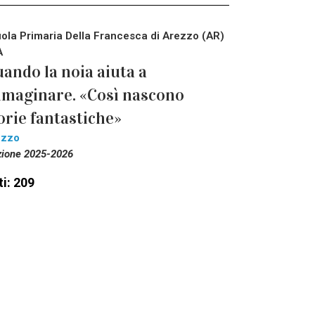
ola Primaria Della Francesca di Arezzo (AR)
A
ando la noia aiuta a
maginare. «Così nascono
orie fantastiche»
ezzo
zione 2025-2026
i: 209