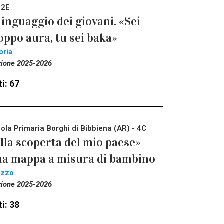
 2E
 linguaggio dei giovani. «Sei
oppo aura, tu sei baka»
bria
zione 2025-2026
i: 67
ola Primaria Borghi di Bibbiena (AR) - 4C
lla scoperta del mio paese»
a mappa a misura di bambino
ezzo
zione 2025-2026
i: 38