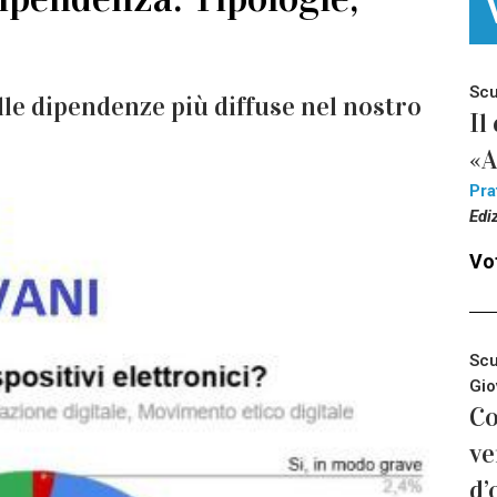
Scu
lle dipendenze più diffuse nel nostro
Il
«A
Pra
Edi
Vot
Scu
Gio
Co
ve
d’