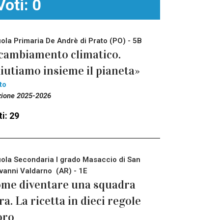
Voti: 0
ola Primaria De Andrè di Prato (PO) - 5B
 cambiamento climatico.
iutiamo insieme il pianeta»
to
zione 2025-2026
i: 29
ola Secondaria I grado Masaccio di San
vanni Valdarno (AR) - 1E
me diventare una squadra
ra. La ricetta in dieci regole
oro