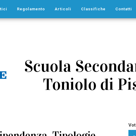
tici
Regolamento
Articoli
Classifiche
Contatti
Scuola Secondar
Toniolo di Pis
Vot
pendenza. Tipologie,