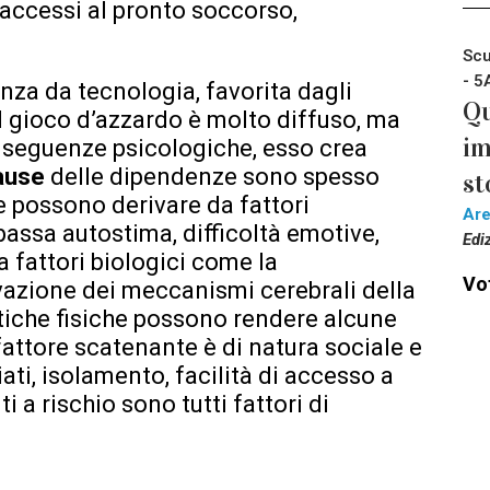
accessi al pronto soccorso,
Scu
- 5
enza da tecnologia, favorita dagli
Qu
l gioco d’azzardo è molto diffuso, ma
im
nseguenze psicologiche, esso crea
ause
delle dipendenze sono spesso
st
 possono derivare da fattori
Ar
bassa autostima, difficoltà emotive,
Edi
 fattori biologici come la
Vot
ivazione dei meccanismi cerebrali della
stiche fisiche possono rendere alcune
 fattore scatenante è di natura sociale e
iati, isolamento, facilità di accesso a
 a rischio sono tutti fattori di