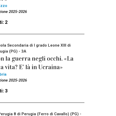
ezzo
zione 2025-2026
i: 2
ola Secondaria di I grado Leone XIII di
ugia (PG) - 3A
n la guerra negli occhi. «La
a vita? E’ là in Ucraina»
bria
zione 2025-2026
i: 3
Perugia 8 di Perugia (Ferro di Cavallo) (PG) -