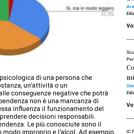
Ar
Edi
Vot
Scu
Per
Co
mi
psicologica di una persona che
tanza, un’attività o un
Um
lle conseguenze negative che potrà
Edi
dipendenza non è una mancanza di
Vot
 essa influenza il funzionamento del
 prendere decisioni responsabili.
pendenza. Le più conosciute sono il
in modo improprio e l’alcol. Ad esempio,
IC 