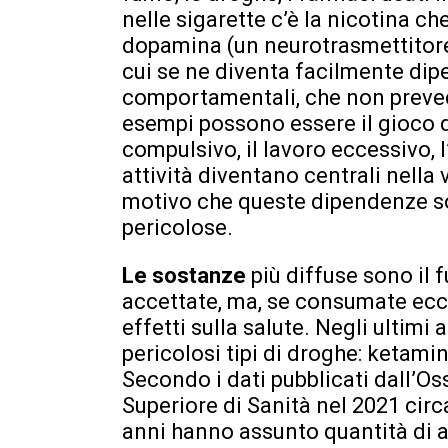
nelle sigarette c’è la nicotina che
dopamina (un neurotrasmettitore
cui se ne diventa facilmente di
comportamentali, che non preved
esempi possono essere il gioco d
compulsivo, il lavoro eccessivo, 
attività diventano centrali nella 
motivo che queste dipendenze 
pericolose.
Le sostanze
più diffuse sono il 
accettate, ma, se consumate ec
effetti sulla salute. Negli ultim
pericolosi tipi di droghe: ketamin
Secondo i dati pubblicati dall’Os
Superiore di Sanità nel 2021 circa 
anni hanno assunto quantità di al