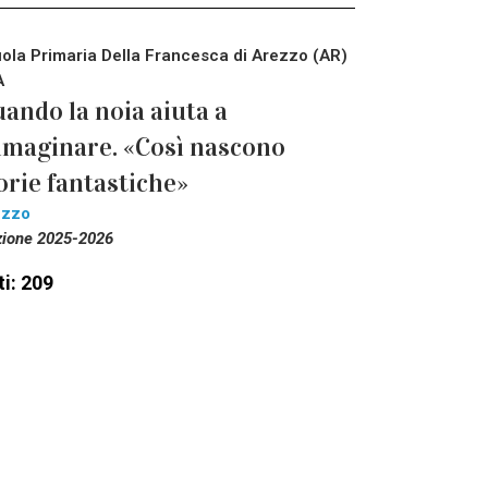
ola Primaria Della Francesca di Arezzo (AR)
A
ando la noia aiuta a
maginare. «Così nascono
orie fantastiche»
ezzo
zione 2025-2026
i: 209