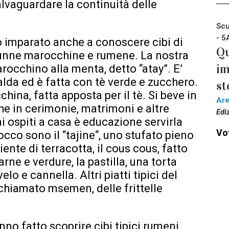
lvaguardare la continuità delle
Scu
- 5
 imparato anche a conoscere cibi di
Qu
alunne marocchine e rumene. La nostra
im
rocchino alla menta, detto “atay”. E’
lda ed è fatta con tè verde e zucchero.
st
hina, fatta apposta per il tè. Si beve in
Ar
he in cerimonie, matrimoni e altre
Edi
i ospiti a casa è educazione servirla
Vot
arocco sono il “tajine“, uno stufato pieno
iente di terracotta, il cous cous, fatto
rne e verdure, la pastilla, una torta
lo e cannella. Altri piatti tipici del
chiamato msemen, delle frittelle
o fatto scoprire cibi tipici rumeni,