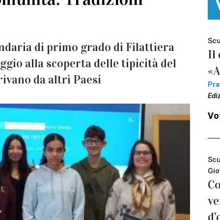
Scu
ndaria di primo grado di Filattiera
Il
ggio alla scoperta delle tipicità del
«A
rivano da altri Paesi
Pra
Edi
Vot
Scu
Gio
Co
ve
d’