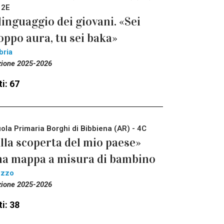
 2E
 linguaggio dei giovani. «Sei
oppo aura, tu sei baka»
bria
zione 2025-2026
i: 67
ola Primaria Borghi di Bibbiena (AR) - 4C
lla scoperta del mio paese»
a mappa a misura di bambino
ezzo
zione 2025-2026
i: 38