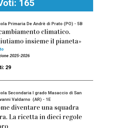
Voti: 165
ola Primaria De Andrè di Prato (PO) - 5B
 cambiamento climatico.
iutiamo insieme il pianeta»
to
zione 2025-2026
i: 29
ola Secondaria I grado Masaccio di San
vanni Valdarno (AR) - 1E
me diventare una squadra
ra. La ricetta in dieci regole
oro