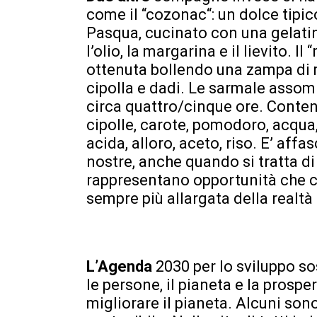
come il “cozonac“: un dolce tipic
Pasqua, cucinato con una gelatina d
l’olio, la margarina e il lievito. Il
ottenuta bollendo una zampa di m
cipolla e dadi. Le sarmale assomi
circa quattro/cinque ore. Conte
cipolle, carote, pomodoro, acqua
acida, alloro, aceto, riso. E’ aff
nostre, anche quando si tratta di
rappresentano opportunità che c
sempre più allargata della realtà
L’Agenda
2030 per lo sviluppo s
le persone, il pianeta e la prospe
migliorare il pianeta. Alcuni son