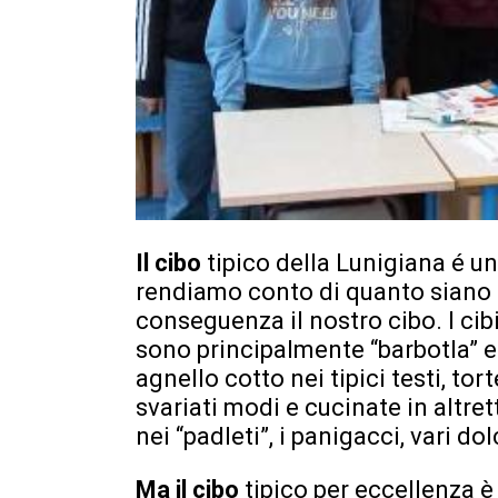
Il cibo
tipico della Lunigiana é u
rendiamo conto di quanto siano p
conseguenza il nostro cibo. I cibi
sono principalmente “barbotla” e “
agnello cotto nei tipici testi, tort
svariati modi e cucinate in altr
nei “padleti”, i panigacci, vari d
Ma il cibo
tipico per eccellenza è 