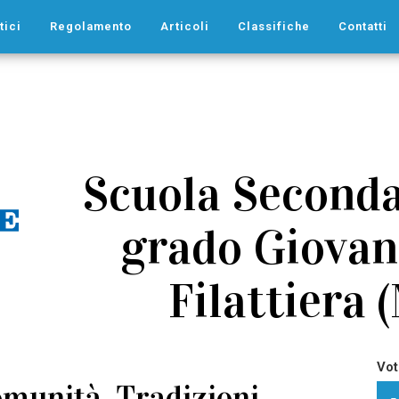
tici
Regolamento
Articoli
Classifiche
Contatti
Scuola Seconda
grado Giovan
Filattiera 
Vot
comunità. Tradizioni