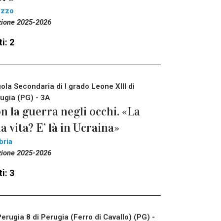
ezzo
zione 2025-2026
i: 2
ola Secondaria di I grado Leone XIII di
ugia (PG) - 3A
n la guerra negli occhi. «La
a vita? E’ là in Ucraina»
bria
zione 2025-2026
i: 3
Perugia 8 di Perugia (Ferro di Cavallo) (PG) -