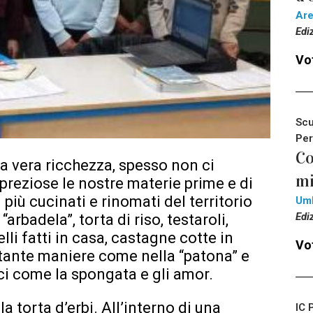
Ar
Edi
Vot
Scu
Per
Co
na vera ricchezza, spesso non ci
mi
reziose le nostre materie prime e di
 più cucinati e rinomati del territorio
Um
Edi
arbadela”, torta di riso, testaroli,
elli fatti in casa, castagne cotte in
Vot
ettante maniere come nella “patona” e
olci come la spongata e gli amor.
la torta d’erbi. All’interno di una
IC 