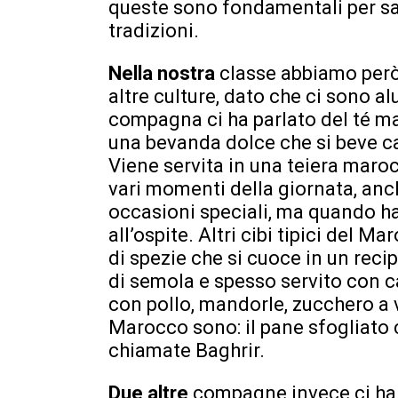
queste sono fondamentali per sa
tradizioni.
Nella nostra
classe abbiamo però
altre culture, dato che ci sono 
compagna ci ha parlato del té ma
una bevanda dolce che si beve ca
Viene servita in una teiera marocc
vari momenti della giornata, anc
occasioni speciali, ma quando ha
all’ospite. Altri cibi tipici del M
di spezie che si cuoce in un recip
di semola e spesso servito con ca
con pollo, mandorle, zucchero a ve
Marocco sono: il pane sfogliato 
chiamate Baghrir.
Due altre
compagne invece ci hann