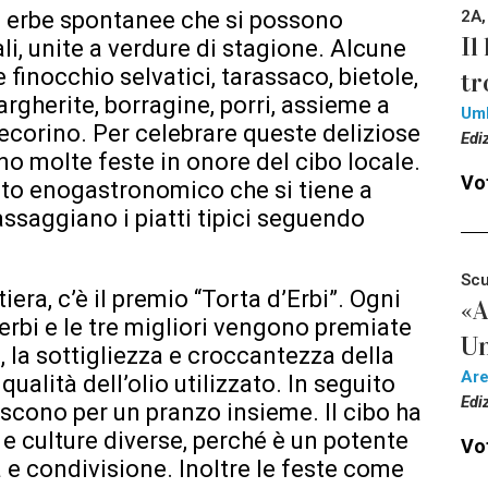
di erbe spontanee che si possono
2A,
Il
ali, unite a verdure di stagione. Alcune
 finocchio selvatici, tarassaco, bietole,
tr
argherite, borragine, porri, assieme a
Um
 pecorino. Per celebrare queste deliziose
Edi
no molte feste in onore del cibo locale.
Vot
nto enogastronomico che si tiene a
assaggiano i piatti tipici seguendo
Scu
iera, c’è il premio “Torta d’Erbi”. Ogni
«A
erbi e le tre migliori vengono premiate
Un
, la sottigliezza e croccantezza della
Ar
 qualità dell’olio utilizzato. In seguito
Edi
uniscono per un pranzo insieme. Il cibo ha
e e culture diverse, perché è un potente
Vot
a e condivisione. Inoltre le feste come