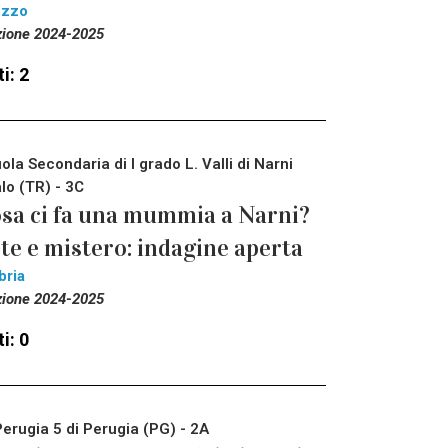
ezzo
zione 2024-2025
i: 2
ola Secondaria di I grado L. Valli di Narni
lo (TR) - 3C
sa ci fa una mummia a Narni?
te e mistero: indagine aperta
bria
zione 2024-2025
i: 0
Perugia 5 di Perugia (PG) - 2A