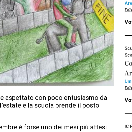
Ar
Edi
Vot
Scu
Sca
Co
Ar
Um
Edi
te aspettato con poco entusiasmo da
Vot
l’estate e la scuola prende il posto
embre è forse uno dei mesi più attesi
IC 