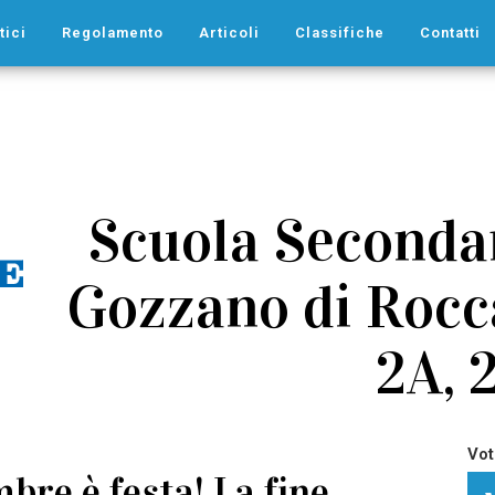
tici
Regolamento
Articoli
Classifiche
Contatti
Scuola Secondar
Gozzano di Rocc
2A, 
Vot
bre è festa! La fine