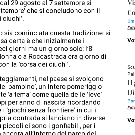
Vi
 dal 29 agosto al 7 settembre si
ettembre’ che si concludono con il
Co
 ciuchi’.
Um
Edi
 sia cominciata questa tradizione: si
sa certa è che inizialmente i
Vot
i giorni ma un giorno solo: l’8
donna e a Roccastrada era giorno di
on la ’corsa dei ciuchi’.
Scu
Pal
esteggiamenti, nel paese si svolgono
Il
o del bambino’, un intero pomeriggio
Di
te ’a tema’ come quella delle ’leve’
Pon
ppi per anno di nascita ricordando i
Edi
i ’giochi senza frontiere’ in cui i
pria contrada si lanciano in diverse
Vot
 piccoli ci sono i gonfiabili, per i
o ancora all’interno del parco del