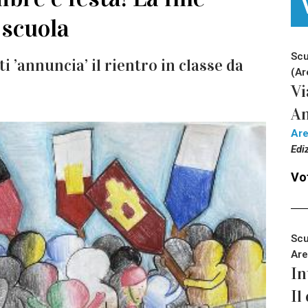
 scuola
Scu
i ’annuncia’ il rientro in classe da
(Ar
Vi
An
Ar
Edi
Vot
Scu
Are
In
Il