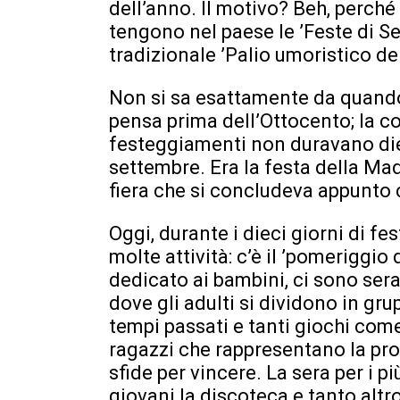
dell’anno. Il motivo? Beh, perché
tengono nel paese le ’Feste di S
tradizionale ’Palio umoristico dei
Non si sa esattamente da quando
pensa prima dell’Ottocento; la co
festeggiamenti non duravano diec
settembre. Era la festa della Ma
fiera che si concludeva appunto c
Oggi, durante i dieci giorni di f
molte attività: c’è il ’pomeriggi
dedicato ai bambini, ci sono sera
dove gli adulti si dividono in gru
tempi passati e tanti giochi come 
ragazzi che rappresentano la pro
sfide per vincere. La sera per i più
giovani la discoteca e tanto altr