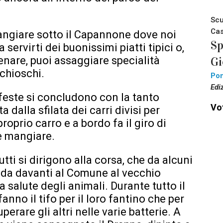
Scu
Cas
angiare sotto il Capannone dove noi
Sp
servirti dei buonissimi piatti tipici o,
enare, puoi assaggiare specialità
Gi
chioschi.
Pon
Edi
 feste si concludono con la tanto
Vot
a dalla sfilata dei carri divisi per
oprio carro e a bordo fa il giro di
 e mangiare.
utti si dirigono alla corsa, che da alcuni
ada davanti al Comune al vecchio
a salute degli animali. Durante tutto il
anno il tifo per il loro fantino che per
perare gli altri nelle varie batterie. A