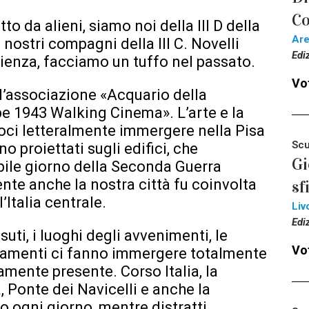
Co
to da alieni, siamo noi della III D della
Ar
nostri compagni della III C. Novelli
Edi
cienza, facciamo un tuffo nel passato.
Vot
 l’associazione «Acquario della
e 1943 Walking Cinema». L’arte e la
oci letteralmente immergere nella Pisa
Scu
no proiettati sugli edifici, che
Gi
ibile giorno della Seconda Guerra
te anche la nostra città fu coinvolta
sf
Italia centrale.
Liv
Edi
suti, i luoghi degli avvenimenti, le
Vot
damenti ci fanno immergere totalmente
mente presente. Corso Italia, la
, Ponte dei Navicelli e anche la
o ogni giorno, mentre distratti