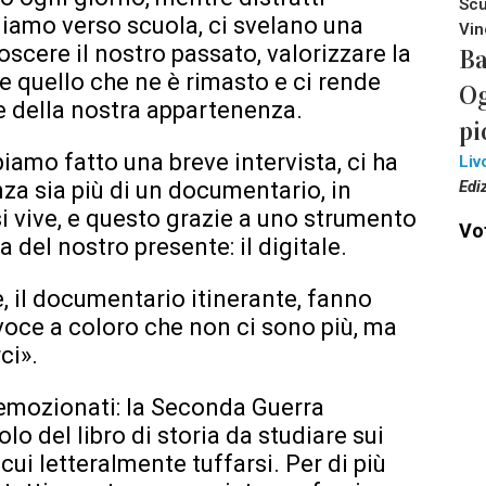
Scu
iamo verso scuola, ci svelano una
Vin
oscere il nostro passato, valorizzare la
Ba
re quello che ne è rimasto e ci rende
Og
 e della nostra appartenenza.
pi
biamo fatto una breve intervista, ci ha
Liv
Edi
za sia più di un documentario, in
i vive, e questo grazie a uno strumento
Vot
 del nostro presente: il digitale.
e, il documentario itinerante, fanno
voce a coloro che non ci sono più, ma
ci».
 emozionati: la Seconda Guerra
o del libro di storia da studiare sui
cui letteralmente tuffarsi. Per di più