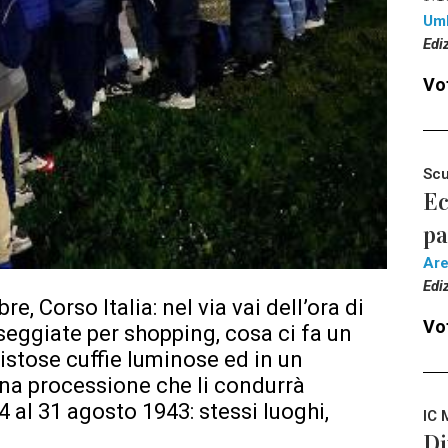
Um
Edi
Vot
Scu
Ec
pa
Ar
Edi
e, Corso Italia: nel via vai dell’ora di
Vot
sseggiate per shopping, cosa ci fa un
istose cuffie luminose ed in un
ana processione che li condurrà
 al 31 agosto 1943: stessi luoghi,
IC 
Di