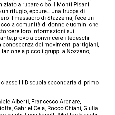
iziato a rubare cibo. I Monti Pisani
 un rifugio, eppure… una truppa di
operò il massacro di Stazzema, fece un
iccola comunità di donne e uomini che
 estorcere loro informazioni sui
nante, provò a convincere i tedeschi
a conoscenza dei movimenti partigiani,
ilazione a piccoli gruppi a Nozzano,
a classe III D scuola secondaria di primo
iele Alberti, Francesco Arenare,
otta, Gabriel Cela, Rocco Chiani, Giulia
o Falchi, Luca Fanelli, Matilde Fiaschi,