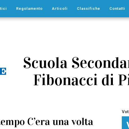
tici
Regolamento
Articoli
Classifiche
Contatti
Scuola Secondar
Fibonacci di Pi
Vot
 tempo C’era una volta