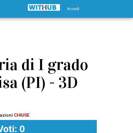
Accedi
ia di I grado
sa (PI) - 3D
azioni
CHIUSE
Voti: 0