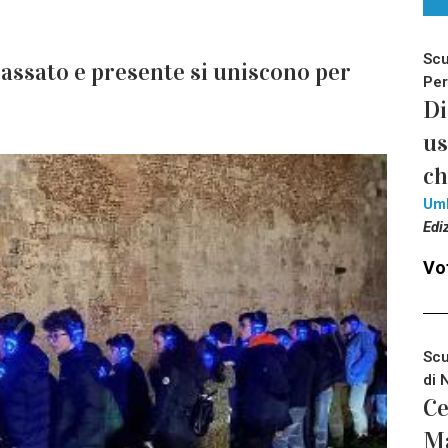
Scu
assato e presente si uniscono per
Per
Di
us
ch
Um
Edi
Vot
Scu
di 
Ce
Ma