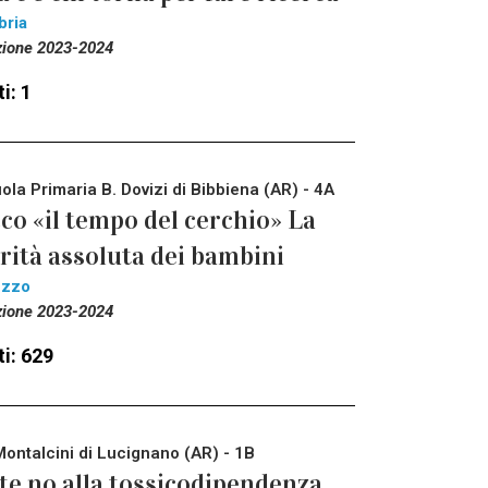
bria
zione 2023-2024
i: 1
ola Primaria B. Dovizi di Bibbiena (AR) - 4A
co «il tempo del cerchio» La
rità assoluta dei bambini
ezzo
zione 2023-2024
i: 629
Montalcini di Lucignano (AR) - 1B
te no alla tossicodipendenza