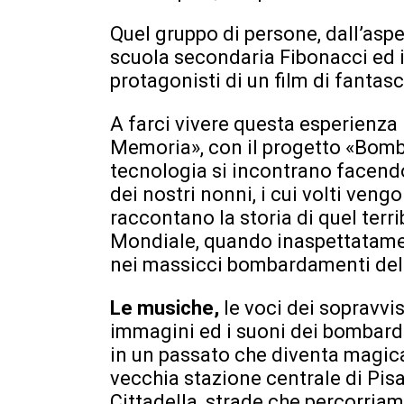
Quel gruppo di persone, dall’aspet
scuola secondaria Fibonacci ed i 
protagonisti di un film di fantas
A farci vivere questa esperienza
Memoria», con il progetto «Bomb
tecnologia si incontrano facend
dei nostri nonni, i cui volti vengo
raccontano la storia di quel terr
Mondiale, quando inaspettatamen
nei massicci bombardamenti dell’
Le musiche,
le voci dei sopravvis
immagini ed i suoni dei bombar
in un passato che diventa magica
vecchia stazione centrale di Pisa
Cittadella, strade che percorriam