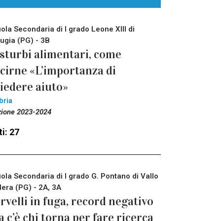
ola Secondaria di I grado Leone XIII di
ugia (PG) - 3B
sturbi alimentari, come
cirne «L’importanza di
iedere aiuto»
bria
zione 2023-2024
i: 27
ola Secondaria di I grado G. Pontano di Vallo
Nera (PG) - 2A, 3A
rvelli in fuga, record negativo
 c’è chi torna per fare ricerca