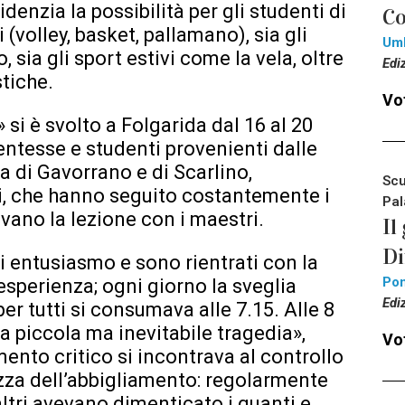
videnzia la possibilità per gli studenti di
Co
i (volley, basket, pallamano), sia gli
Um
, sia gli sport estivi come la vela, oltre
Edi
tiche.
Vot
 si è svolto a Folgarida dal 16 al 20
entesse e studenti provenienti dalle
ia di Gavorrano e di Scarlino,
Scu
, che hanno seguito costantemente i
Pal
vano la lezione con i maestri.
Il
Di
di entusiasmo e sono rientrati con la
Pon
’esperienza; ogni giorno la sveglia
Edi
er tutti si consumava alle 7.15. Alle 8
Una piccola ma inevitabile tragedia»,
Vot
ento critico si incontrava al controllo
ezza dell’abbigliamento: regolarmente
altri avevano dimenticato i guanti e