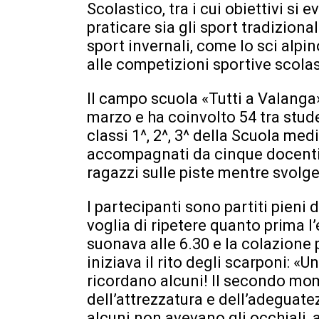
Scolastico, tra i cui obiettivi si e
praticare sia gli sport tradizional
sport invernali, come lo sci alpino
alle competizioni sportive scolas
Il campo scuola «Tutti a Valanga»
marzo e ha coinvolto 54 tra stud
classi 1^, 2^, 3^ della Scuola med
accompagnati da cinque docenti
ragazzi sulle piste mentre svolge
I partecipanti sono partiti pieni 
voglia di ripetere quanto prima l
suonava alle 6.30 e la colazione p
iniziava il rito degli scarponi: «
ricordano alcuni! Il secondo mom
dell’attrezzatura e dell’adeguat
alcuni non avevano gli occhiali, 