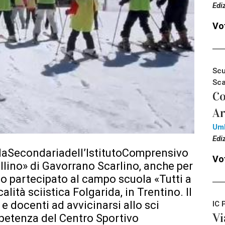
Edi
Vot
Scu
Sca
Co
Ar
Um
Edi
laSecondariadell’IstitutoComprensivo
Vot
lino» di Gavorrano Scarlino, anche per
no partecipato al campo scuola «Tutti a
alità sciistica Folgarida, in Trentino. Il
e docenti ad avvicinarsi allo sci
IC 
Vi
mpetenza del Centro Sportivo