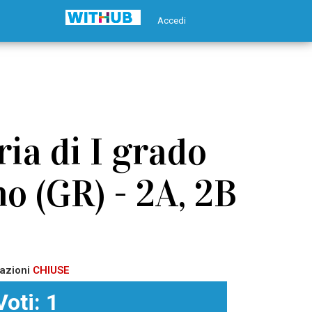
Accedi
ia di I grado
o (GR) - 2A, 2B
azioni
CHIUSE
Voti: 1