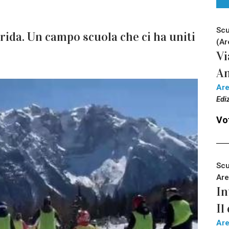
Scu
rida. Un campo scuola che ci ha uniti
(Ar
Vi
An
Ar
Edi
Vot
Scu
Are
In
Il
Ar