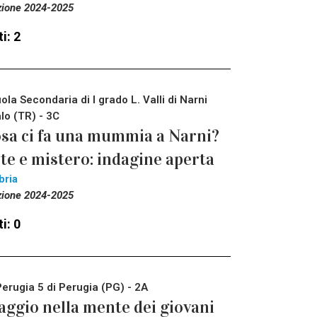
zione 2024-2025
i: 2
ola Secondaria di I grado L. Valli di Narni
lo (TR) - 3C
sa ci fa una mummia a Narni?
te e mistero: indagine aperta
bria
zione 2024-2025
i: 0
Perugia 5 di Perugia (PG) - 2A
aggio nella mente dei giovani