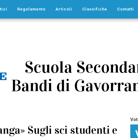
tici
Regolamento
Articoli
Classifiche
Contatti
Scuola Secondar
Bandi di Gavorran
Vot
anga» Sugli sci studenti e