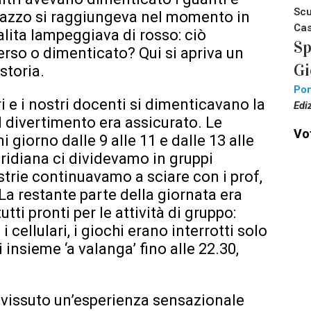
Scu
arazzo si raggiungeva nel momento in
Cas
salita lampeggiava di rosso: ciò
Sp
erso o dimenticato? Qui si apriva un
Gi
storia.
Pon
i e i nostri docenti si dimenticavano la
Edi
 il divertimento era assicurato. Le
Vot
 giorno dalle 9 alle 11 e dalle 13 alle
eridiana ci dividevamo in gruppi
trie continuavamo a sciare con i prof,
 La restante parte della giornata era
utti pronti per le attività di gruppo:
 cellulari, i giochi erano interrotti solo
i insieme ‘a valanga’ fino alle 22.30,
vissuto un’esperienza sensazionale