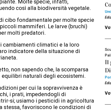
piante. Molte specie, infatti,
Co
uendo così alla biodiversità vegetale.
Um
Edi
 di cibo fondamentale per molte specie
 e piccoli mammiferi. Le larve (bruchi)
Vot
er molti predatori.
ai cambiamenti climatici e la loro
Scu
aro indicatore della situazione di
Pal
Pianeta.
Il
etto, non sapendo che, la scomparsa
Di
i equilibri naturali degli ecosistemi.
Pon
Edi
dizioni per cui la sopravvivenza è
Vot
chi, i prati, impedendogli di
rir-si; usiamo i pesticidi in agricoltura
ia stessa, favoriscono le condizioni di