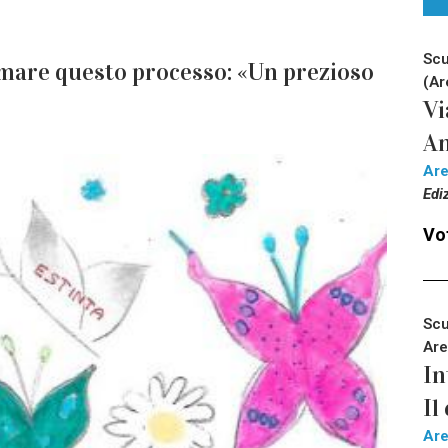
Scu
rmare questo processo: «Un prezioso
(Ar
Vi
An
Ar
Edi
Vot
Scu
Are
In
Il
Ar