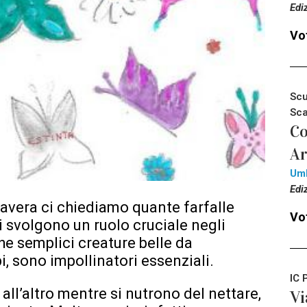
Edi
Vot
Scu
Sca
Co
Ar
Um
Edi
imavera ci chiediamo quante farfalle
Vot
i svolgono un ruolo cruciale negli
he semplici creature belle da
i, sono impollinatori essenziali.
IC 
e all’altro mentre si nutrono del nettare,
Vi