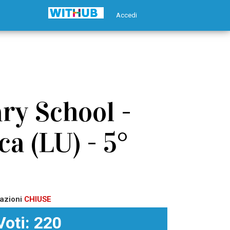
Accedi
ry School -
a (LU) - 5°
azioni
CHIUSE
Voti: 220