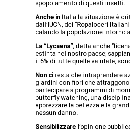
spopolamento di questi insetti.
Anche in
Italia la situazione è cr
dall’IUCN, dei “Ropaloceri Italian
calando la popolazione intorno al
La “Lycaena”
, detta anche “licen
estinta nel nostro paese; sappiam
il 6% di tutte quelle valutate, so
Non ci
resta che intraprendere az
giardini con fiori che attraggono l
partecipare a programmi di moni
butterfly watching, una disciplin
apprezzare la bellezza e la grand
nessun danno.
Sensibilizzare
l’opinione pubblic