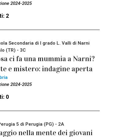
zione 2024-2025
i: 2
ola Secondaria di I grado L. Valli di Narni
lo (TR) - 3C
sa ci fa una mummia a Narni?
te e mistero: indagine aperta
bria
zione 2024-2025
i: 0
Perugia 5 di Perugia (PG) - 2A
aggio nella mente dei giovani