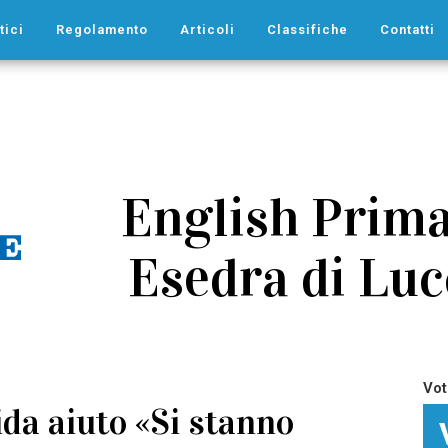
tici
Regolamento
Articoli
Classifiche
Contatti
English Prima
Esedra di Lucc
Vot
ida aiuto «Si stanno