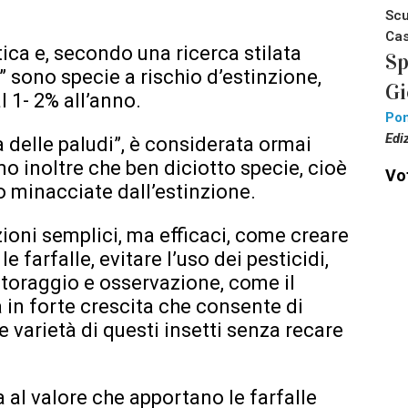
Scu
Cas
itica e, secondo una ricerca stilata
Sp
i” sono specie a rischio d’estinzione,
Gi
 1- 2% all’anno.
Pon
Edi
a delle paludi”, è considerata ormai
o inoltre che ben diciotto specie, cioè
Vot
no minacciate dall’estinzione.
ioni semplici, ma efficaci, come creare
e farfalle, evitare l’uso dei pesticidi,
toraggio e osservazione, come il
a in forte crescita che consente di
e varietà di questi insetti senza recare
a al valore che apportano le farfalle