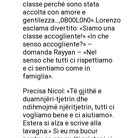
classe perché sono stata
accolta con amore e
gentilezza…,0B00L0h0».Lorenzo
esclama divertito: «Siamo una
classe accogliente!» «In che
senso accogliente?» –
domanda Rayyan – «Nel
senso che tutti ci rispettiamo
e ci sentiamo come in
famiglia».
Precisa Nicol: «Të gjithë e
duamnjëri-tjetrin dhe
ndihmojmë njëritjetrin, tutti ci
vogliamo bene e ci aiutiamo».
Estera si alza e scrive alla
lavagna:« Si eu ma bucur