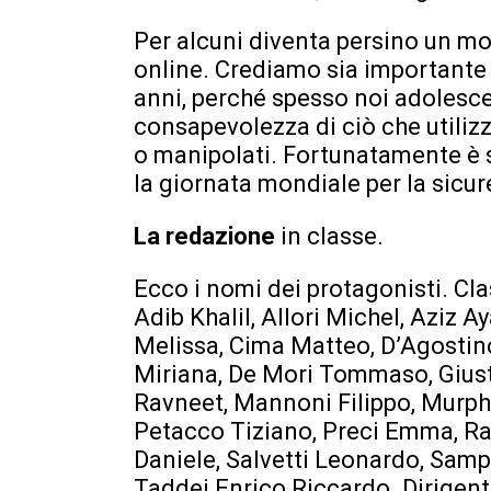
Per alcuni diventa persino un mo
online. Crediamo sia importante 
anni, perché spesso noi adolesc
consapevolezza di ciò che utiliz
o manipolati. Fortunatamente è st
la giornata mondiale per la sicur
La redazione
in classe.
Ecco i nomi dei protagonisti. Cla
Adib Khalil, Allori Michel, Aziz 
Melissa, Cima Matteo, D’Agosti
Miriana, De Mori Tommaso, Giust
Ravneet, Mannoni Filippo, Murphy
Petacco Tiziano, Preci Emma, Ra
Daniele, Salvetti Leonardo, Samp
Taddei Enrico Riccardo. Dirigent