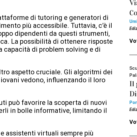
Vi
Co
attaforme di tutoring e generatori di
Um
mento più accessibile. Tuttavia, c’è il
Edi
roppo dipendenti da questi strumenti,
Vot
ca. La possibilità di ottenere risposte
a capacità di problem solving e di
Scu
ltro aspetto cruciale. Gli algoritmi dei
Pal
iovani vedono, influenzando il loro
Il
Di
ti può favorire la scoperta di nuovi
Pon
Edi
li in bolle informative, limitando il
Vot
t e assistenti virtuali sempre più