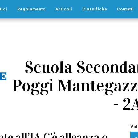
tici
Regolamento
Articoli
Classifiche
Contatti
Scuola Secondar
Poggi Mantegazza
- 2
Vot
nte all’IA C’è alleanza o