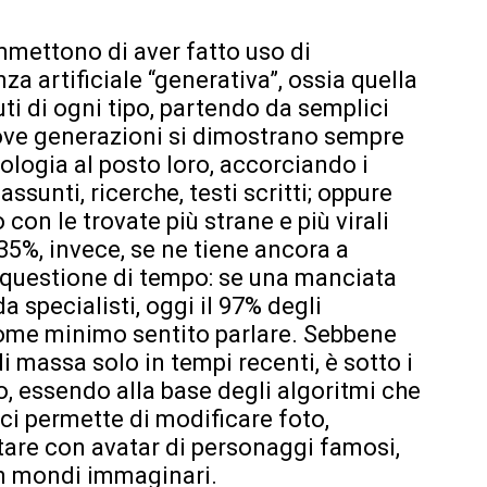
ammettono di aver fatto uso di
nza artificiale “generativa”, ossia quella
ti di ogni tipo, partendo da semplici
uove generazioni si dimostrano sempre
nologia al posto loro, accorciando i
ssunti, ricerche, testi scritti; oppure
 con le trovate più strane e più virali
 35%, invece, se ne tiene ancora a
 questione di tempo: se una manciata
a specialisti, oggi il 97% degli
ome minimo sentito parlare. Sebbene
i massa solo in tempi recenti, è sotto i
o, essendo alla base degli algoritmi che
ci permette di modificare foto,
ttare con avatar di personaggi famosi,
 in mondi immaginari.