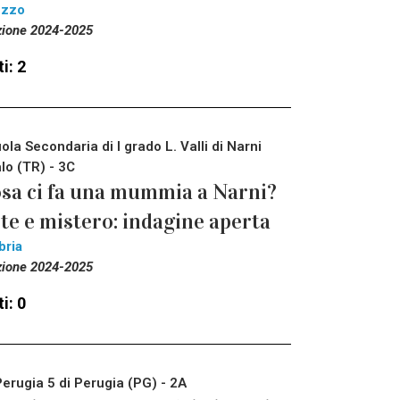
ezzo
zione 2024-2025
i: 2
ola Secondaria di I grado L. Valli di Narni
lo (TR) - 3C
sa ci fa una mummia a Narni?
te e mistero: indagine aperta
bria
zione 2024-2025
i: 0
Perugia 5 di Perugia (PG) - 2A