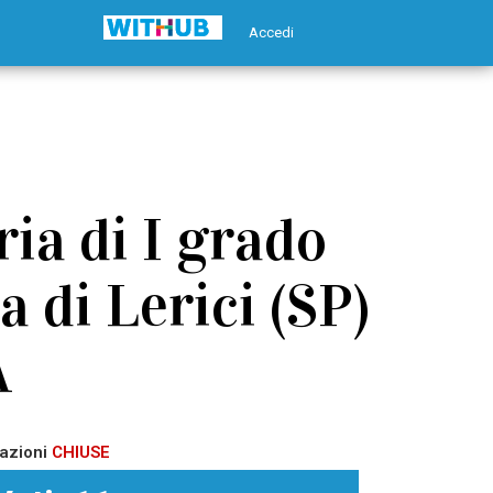
Accedi
ia di I grado
 di Lerici (SP)
A
azioni
CHIUSE