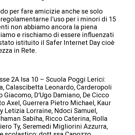
do per fare amicizie anche se solo
regolamentarne l’uso per i minori di 15
enti non abbiamo ancora la piena
ziamo e rischiamo di essere influenzati
ato istituito il Safer Internet Day cioè
ezza in Rete.
sse 2A Isa 10 – Scuola Poggi Lerici:
Aya, Calascibetta Leonardo, Carderopoli
no Giacomo, D’Ugo Damiano, De Cicco
o Axel, Guerrera Pietro Michael, Kaur
 Letizia Lorraine, Ndoci Samuel,
haman Sabiha, Ricco Caterina, Rolla
iero Ty, Seremedi Migliorini Azzurra,
e scolastico: dott.ssa Capozzo