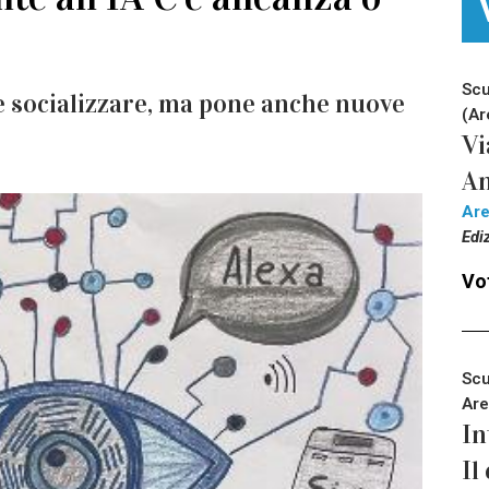
Scu
e socializzare, ma pone anche nuove
(Ar
Vi
An
Ar
Edi
Vot
Scu
Are
In
Il