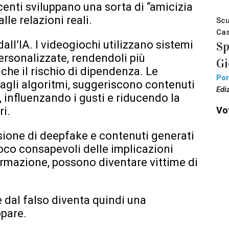
scenti sviluppano una sorta di “amicizia
alle relazioni reali.
Scu
Cas
all’IA. I videogiochi utilizzano sistemi
Sp
ersonalizzate, rendendoli più
Gi
he il rischio di dipendenza. Le
Pon
 agli algoritmi, suggeriscono contenuti
Edi
, influenzando i gusti e riducendo la
Vot
ri.
usione di deepfake e contenuti generati
poco consapevoli delle implicazioni
formazione, possono diventare vittime di
e dal falso diventa quindi una
pare.