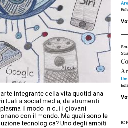
Ar
Edi
Vot
Scu
Sca
Co
Ar
Um
Edi
arte integrante della vita quotidiana
Vot
virtuali a social media, da strumenti
 plasma il modo in cui i giovani
ionano con il mondo. Ma quali sono le
luzione tecnologica? Uno degli ambiti
IC 