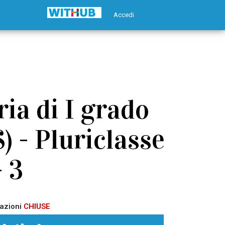
Accedi
ia di I grado
) - Pluriclasse
- 3
azioni
CHIUSE