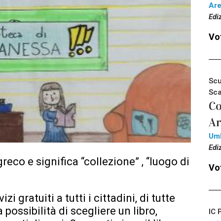
Ar
Edi
Vot
Scu
Sca
Co
Ar
Um
Edi
greco e significa “collezione” , “luogo di
Vot
i gratuiti a tutti i cittadini, di tutte
a possibilità di scegliere un libro,
IC 