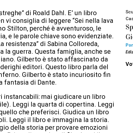
Scu
treghe” di Roald Dahl. E’ un libro
Cas
 vi consiglia di leggere “Sei nella lava
Sp
mo Stilton, perché è avventuroso, le
Gi
ia, e le parole chiave sono evidenziate.
La resistenza” di Sabina Colloreda,
Pon
a la guerra. Questa famiglia, anche se
Edi
giano. Gilberto è stato affascinato da
Vot
derighi editori. Questo libro parla del
ferno. Gilberto è stato incuriosito fin
la fantasia di Dante.
i instancabili: mai giudicare un libro
ile). Leggi la quarta di copertina. Leggi
 quello che preferisci. Giudica un libro
li. Leggi il libro e immagina la storia.
io della storia per provare emozioni