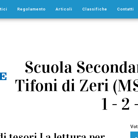
tici
Regolamento
Articoli
Classifiche
Contatti
Scuola Secondar
Tifoni di Zeri (MS
1 - 2 
Vot
di tesori La lettura per