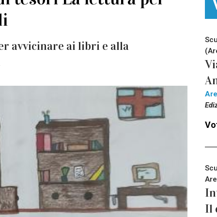
i
Scu
r avvicinare ai libri e alla
(Ar
a
Vi
An
Ar
Edi
Vot
Scu
Are
In
Il