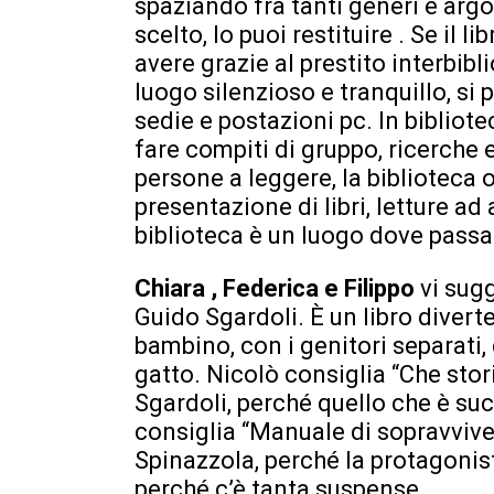
spaziando fra tanti generi e argom
scelto, lo puoi restituire . Se il 
avere grazie al prestito interbibl
luogo silenzioso e tranquillo, si p
sedie e postazioni pc. In bibliote
fare compiti di gruppo, ricerche
persone a leggere, la biblioteca o
presentazione di libri, letture ad 
biblioteca è un luogo dove passar
Chiara , Federica e Filippo
vi sug
Guido Sgardoli. È un libro divert
bambino, con i genitori separati, 
gatto. Nicolò consiglia “Che sto
Sgardoli, perché quello che è su
consiglia “Manuale di sopravvive
Spinazzola, perché la protagonis
perché c’è tanta suspense.