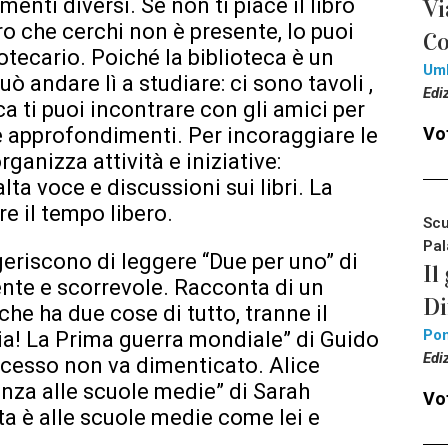
enti diversi. Se non ti piace il libro
Vi
libro che cerchi non è presente, lo puoi
Co
iotecario. Poiché la biblioteca è un
Um
uò andare lì a studiare: ci sono tavoli ,
Edi
ca ti puoi incontrare con gli amici per
Vot
 e approfondimenti. Per incoraggiare le
rganizza attività e iniziative:
alta voce e discussioni sui libri. La
e il tempo libero.
Scu
Pal
geriscono di leggere “Due per uno” di
Il
ente e scorrevole. Racconta di un
Di
che ha due cose di tutto, tranne il
Pon
ria! La Prima guerra mondiale” di Guido
Edi
ccesso non va dimenticato. Alice
nza alle scuole medie” di Sarah
Vot
ta è alle scuole medie come lei e