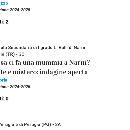
ezzo
zione 2024-2025
i: 2
ola Secondaria di I grado L. Valli di Narni
lo (TR) - 3C
sa ci fa una mummia a Narni?
te e mistero: indagine aperta
bria
zione 2024-2025
i: 0
Perugia 5 di Perugia (PG) - 2A