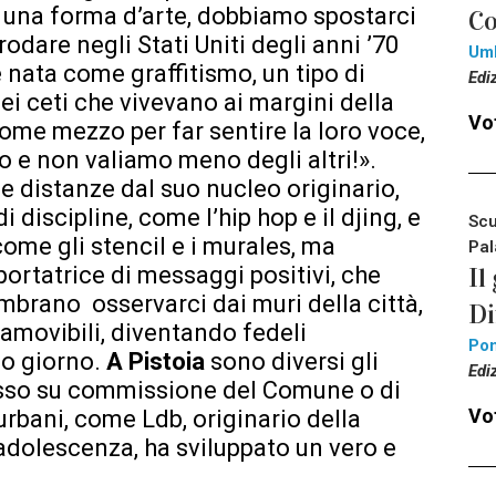
 una forma d’arte, dobbiamo spostarci
Co
odare negli Stati Uniti degli anni ’70
Um
 nata come graffitismo, un tipo di
Edi
quei ceti che vivevano ai margini della
Vot
come mezzo per far sentire la loro voce,
o e non valiamo meno degli altri!».
 le distanze dal suo nucleo originario,
iscipline, come l’hip hop e il djing, e
Scu
ome gli stencil e i murales, ma
Pal
rtatrice di messaggi positivi, che
Il
brano osservarci dai muri della città,
Di
namovibili, diventando fedeli
Pon
po giorno.
A Pistoia
sono diversi gli
Edi
pesso su commissione del Comune o di
Vot
i urbani, come Ldb, originario della
’adolescenza, ha sviluppato un vero e