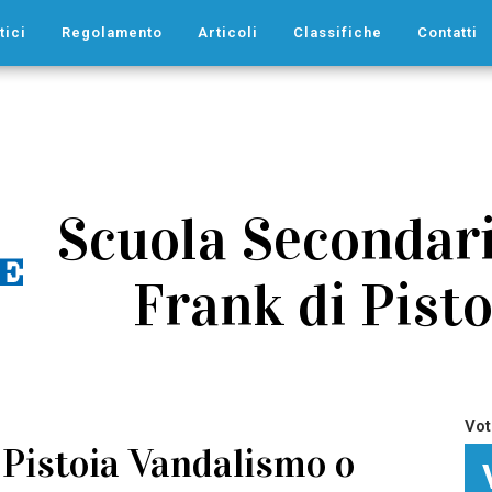
tici
Regolamento
Articoli
Classifiche
Contatti
Scuola Secondaria
Frank di Pisto
Vot
a Pistoia Vandalismo o