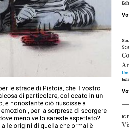
Edi
Vot
Scu
Sca
Co
Ar
Um
Edi
r le strade di Pistoia, che il vostro
Vot
lcosa di particolare, collocato in un
, e nonostante ciò riuscisse a
 emozioni, per la sorpresa di scorgere
IC 
o dove meno ve lo sareste aspettato?
Vi
e alle origini di quella che ormai è