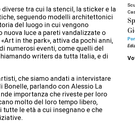
Scu
verse tra cui la stencil, la sticker e la
Cas
stiche, seguendo modelli architettonici
Sp
storia del luogo in cui vengono
Gi
do nuova luce a pareti vandalizzate o
Pon
Art in the park», attiva da pochi anni,
Edi
 di numerosi eventi, come quelli del
hiamando writers da tutta Italia, e di
Vot
rtisti, che siamo andati a intervistare
 di Bonelle, parlando con Alessio La
rande importanza che riveste per loro
icano molto del loro tempo libero,
 tutte le età a cui insegnano e che
ziative.