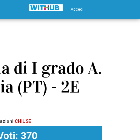
Accedi
 di I grado A.
ia (PT) - 2E
azioni
CHIUSE
Voti: 370