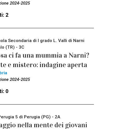
zione 2024-2025
i: 2
ola Secondaria di I grado L. Valli di Narni
lo (TR) - 3C
sa ci fa una mummia a Narni?
te e mistero: indagine aperta
bria
zione 2024-2025
i: 0
Perugia 5 di Perugia (PG) - 2A
aggio nella mente dei giovani