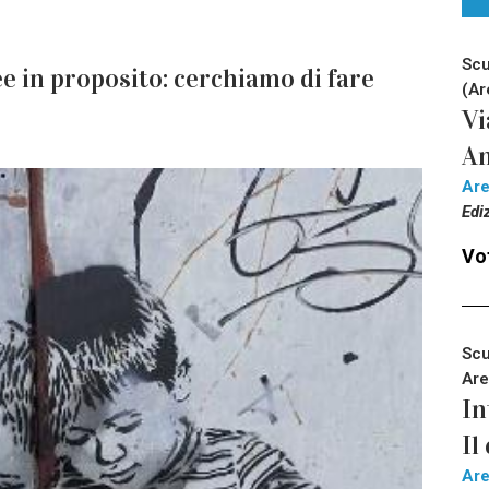
Scu
e in proposito: cerchiamo di fare
(Ar
Vi
An
Ar
Edi
Vot
Scu
Are
In
Il
Ar