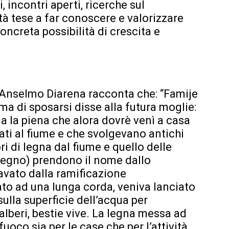
i, incontri aperti, ricerche sul
ità tese a far conoscere e valorizzare
ncreta possibilità di crescita e
r Anselmo Diarena racconta che: “Famije
ma di sposarsi disse alla futura moglie:
a la piena che alora dovrè venì a casa
ati al fiume e che svolgevano antichi
ri di legna dal fiume e quello delle
legno) prendono il nome dallo
cavato dalla ramificazione
to ad una lunga corda, veniva lanciato
sulla superficie dell’acqua per
 alberi, bestie vive. La legna messa ad
fuoco sia per le case che per l’attività