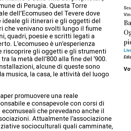
omune di Perugia. Questa Torre
Scu
rale dell’Ecomuseo del Tevere dove
Vin
deale gli itinerari e gli oggetti del
Ba
ri che venivano svolti lungo il fiume
Og
 quadri, poesie e scritti legati a
pi
erto. L’ecomuseo è un’esperienza
Liv
riscoprire gli oggetti e gli strumenti
Edi
ra la metà dell’800 alla fine del ‘900.
installazioni, alcune di queste sono
Vot
 la musica, la casa, le attività del luogo
saper promuovere una reale
sponsabile e consapevole con corsi di
i ecomuseali che prevedano anche il
sociazioni. Attualmente l’associazione
iative socioculturali quali camminate,