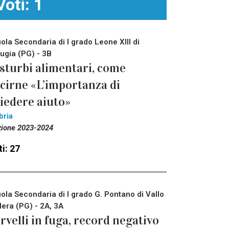
Voti: 1
ola Secondaria di I grado Leone XIII di
ugia (PG) - 3B
sturbi alimentari, come
cirne «L’importanza di
iedere aiuto»
bria
zione 2023-2024
i: 27
ola Secondaria di I grado G. Pontano di Vallo
Nera (PG) - 2A, 3A
rvelli in fuga, record negativo