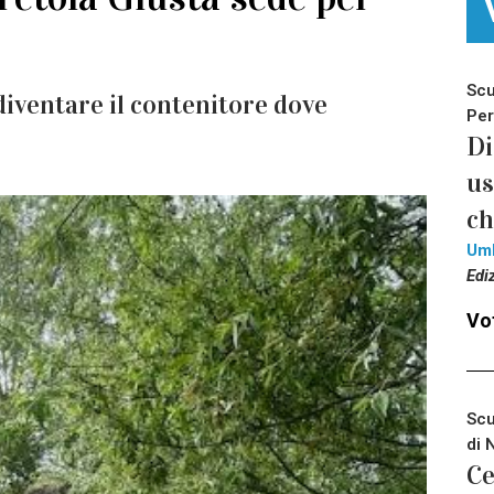
Scu
diventare il contenitore dove
Per
Di
us
ch
Um
Edi
Vot
Scu
di 
Ce