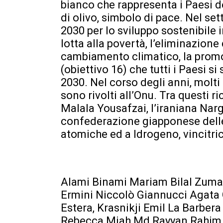
bianco che rappresenta i Paesi d
di olivo, simbolo di pace. Nel se
2030 per lo sviluppo sostenibile i
lotta alla povertà, l’eliminazione 
cambiamento climatico, la promoz
(obiettivo 16) che tutti i Paesi s
2030. Nel corso degli anni, molti a
sono rivolti all’Onu. Tra questi
Malala Yousafzai, l’iraniana N
confederazione giapponese delle
atomiche ed a Idrogeno, vincitri
Alami Binami Mariam Bilal Zuma
Ermini Niccolò Giannucci Agata
Estera, Krasnikji Emil La Barb
Rebecca Miah Md Rayyan Rahim A