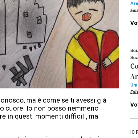
Ar
Edi
Vot
Scu
Sca
Co
Ar
Um
Edi
 conosco, ma è come se ti avessi già
Vot
 mio cuore. Io non posso nemmeno
 in questi momenti difficili, ma
IC 