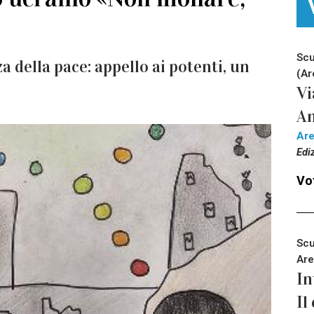
Scu
a della pace: appello ai potenti, un
(Ar
Vi
An
Ar
Edi
Vot
Scu
Are
In
Il