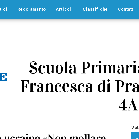
tici
Regolamento
Articoli
Classifiche
Contatti
Scuola Primaria
Francesca di Pra
4A
Vot
 ucraino «Non mollare,