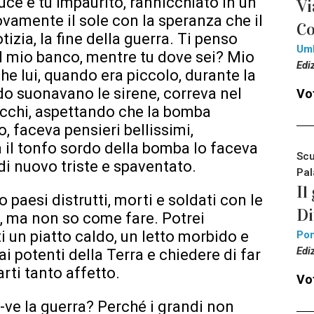
luce e tu impaurito, rannicchiato in un
Vi
vamente il sole con la speranza che il
Co
tizia, la fine della guerra. Ti penso
Um
l mio banco, mentre tu dove sei? Mio
Edi
e lui, quando era piccolo, durante la
 suonavano le sirene, correva nel
Vot
 occhi, aspettando che la bomba
, faceva pensieri bellissimi,
 il tonfo sordo della bomba lo faceva
Scu
 di nuovo triste e spaventato.
Pal
Il
o paesi distrutti, morti e soldati con le
Di
i, ma non so come fare. Potrei
ti un piatto caldo, un letto morbido e
Pon
Edi
i potenti della Terra e chiedere di far
rti tanto affetto.
Vot
ve la guerra? Perché i grandi non