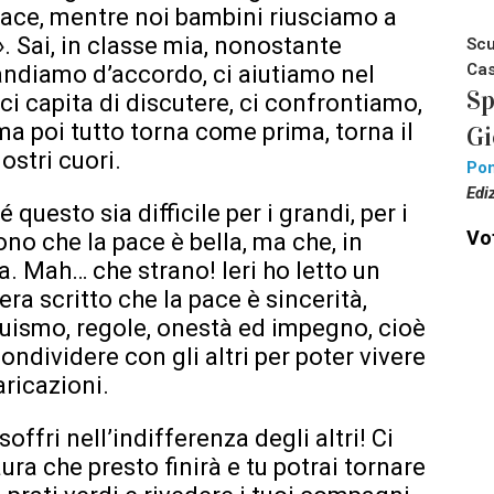
 pace, mentre noi bambini riusciamo a
. Sai, in classe mia, nonostante
Scu
Cas
andiamo d’accordo, ci aiutiamo nel
Sp
 capita di discutere, ci confrontiamo,
 poi tutto torna come prima, torna il
Gi
ostri cuori.
Pon
Edi
uesto sia difficile per i grandi, per i
Vot
cono che la pace è bella, ma che, in
. Mah… che strano! Ieri ho letto un
era scritto che la pace è sincerità,
truismo, regole, onestà ed impegno, cioè
ondividere con gli altri per poter vivere
ricazioni.
soffri nell’indifferenza degli altri! Ci
ura che presto finirà e tu potrai tornare