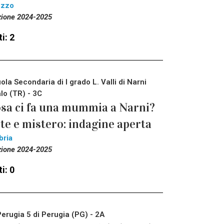
ezzo
zione 2024-2025
i: 2
ola Secondaria di I grado L. Valli di Narni
lo (TR) - 3C
sa ci fa una mummia a Narni?
te e mistero: indagine aperta
bria
zione 2024-2025
i: 0
Perugia 5 di Perugia (PG) - 2A