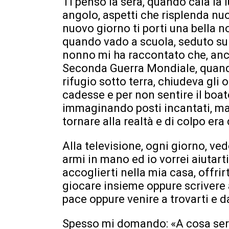
Ti penso la sera, quando cala la 
angolo, aspetti che risplenda nuo
nuovo giorno ti porti una bella no
quando vado a scuola, seduto su
nonno mi ha raccontato che, anch
Seconda Guerra Mondiale, quando
rifugio sotto terra, chiudeva gli
cadesse e per non sentire il boato
immaginando posti incantati, ma
tornare alla realtà e di colpo era
Alla televisione, ogni giorno, ved
armi in mano ed io vorrei aiutart
accoglierti nella mia casa, offrir
giocare insieme oppure scrivere a
pace oppure venire a trovarti e da
Spesso mi domando: «A cosa ser-