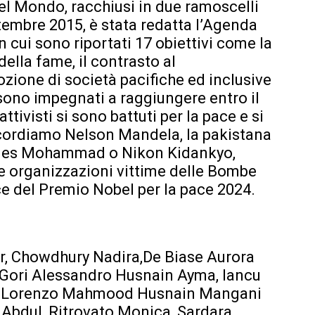
el Mondo, racchiusi in due ramoscelli
ttembre 2015, è stata redatta l’Agenda
n cui sono riportati 17 obiettivi come la
della fame, il contrasto al
ione di società pacifiche ed inclusive
i sono impegnati a raggiungere entro il
ttivisti si sono battuti per la pace e si
 ricordiamo Nelson Mandela, la pakistana
arges Mohammad o Nikon Kidankyo,
 organizzazioni vittime delle Bombe
ce del Premio Nobel per la pace 2024.
r, Chowdhury Nadira,De Biase Aurora
 Gori Alessandro Husnain Ayma, Iancu
era Lorenzo Mahmood Husnain Mangani
bdul, Ritrovato Monica, Sardara