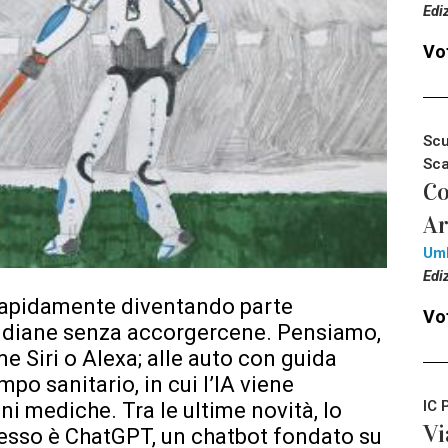
Edi
Vot
Scu
Sca
Co
Ar
Um
Edi
a rapidamente diventando parte
Vot
otidiane senza accorgercene. Pensiamo,
ome Siri o Alexa; alle auto con guida
o sanitario, in cui l’IA viene
IC 
i mediche. Tra le ultime novità, lo
Vi
esso è ChatGPT, un chatbot fondato su