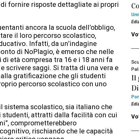
di fornire risposte dettagliate ai propri
Co
Um
Edi
entanti ancora la scuola dell’obbligo,
Vot
itare il loro percorso scolastico,
ucativo. Infatti, da un’indagine
nto di NoPlagio, è emerso che nelle
i di età compresa tra 16 e i 18 anni fa
Scu
 e scrivere saggi. Si tratta di una vera e
Pal
lla gratificazione che gli studenti
Il
roprio percorso scolastico con uno
Di
Pon
Edi
l sistema scolastico, sia italiano che
studenti, attratti dalla facilità con cui
Vot
lemi”, comprometterebbero
 cognitivo, rischiando che le capacità