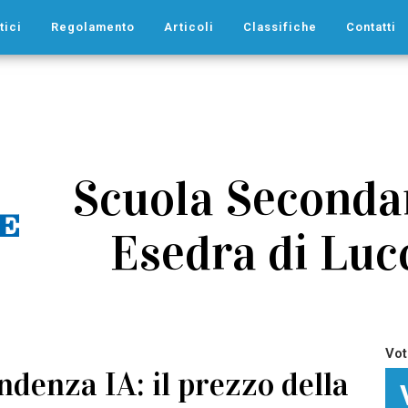
tici
Regolamento
Articoli
Classifiche
Contatti
Scuola Secondar
Esedra di Lucc
Vot
ndenza IA: il prezzo della