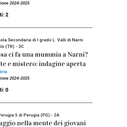
zione 2024-2025
i: 2
ola Secondaria di I grado L. Valli di Narni
lo (TR) - 3C
sa ci fa una mummia a Narni?
te e mistero: indagine aperta
bria
zione 2024-2025
i: 0
Perugia 5 di Perugia (PG) - 2A
aggio nella mente dei giovani