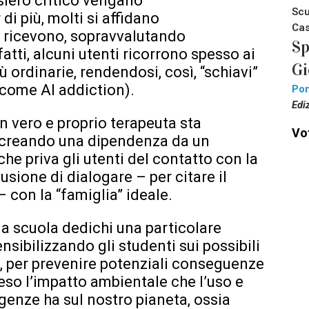
siero critico vengano
Scu
di più, molti si affidano
Cas
 ricevono, sopravvalutando
Sp
nfatti, alcuni utenti ricorrono spesso ai
Gi
ù ordinarie, rendendosi, così, “schiavi”
a come AI addiction).
Pon
Edi
n vero e proprio terapeuta sta
Vot
creando una dipendenza da un
e priva gli utenti del contatto con la
llusione di dialogare – per citare il
con la “famiglia” ideale.
la scuola dedichi una particolare
sibilizzando gli studenti sui possibili
A, per prevenire potenziali conseguenze
eso l’impatto ambientale che l’uso e
genze ha sul nostro pianeta, ossia