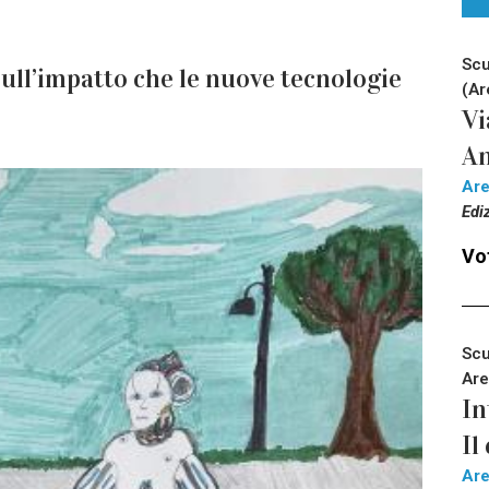
Scu
sull’impatto che le nuove tecnologie
(Ar
Vi
An
Ar
Edi
Vot
Scu
Are
In
Il
Ar