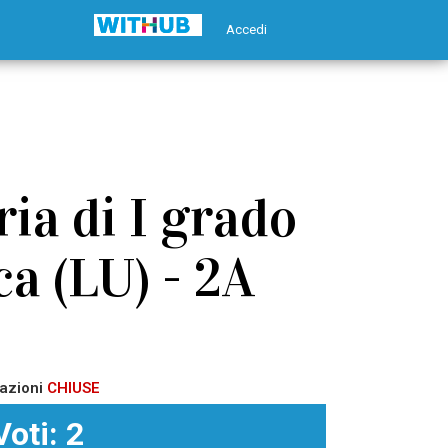
Accedi
ia di I grado
a (LU) - 2A
azioni
CHIUSE
Voti: 2