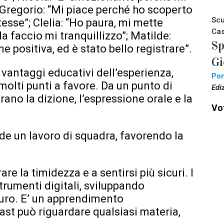
; Gregorio: “Mi piace perché ho scoperto
Scu
esse”; Clelia: “Ho paura, mi mette
Cas
 faccio mi tranquillizzo”; Matilde:
Sp
ne positiva, ed è stato bello registrare”.
Gi
 vantaggi educativi dell’esperienza,
Pon
olti punti a favore. Da un punto di
Edi
orano la dizione, l’espressione orale e la
Vot
de un lavoro di squadra, favorendo la
are la timidezza e a sentirsi più sicuri. I
rumenti digitali, sviluppando
turo. E’ un apprendimento
ast può riguardare qualsiasi materia,