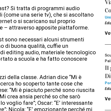
Vi
ast? Si tratta di programmi audio
Co
i (come una serie tv), che si ascoltano
Um
rnet o si scaricano sul proprio
Edi
e – attraverso apposite piattaforme.
Vot
t sono necessari alcuni strumenti
 di buona qualità, cuffie un
 di editing audio, materiale tecnologico
Scu
portato a scuola e ha fatto conoscere
Pal
Il
Di
zi della classe. Adrian dice “Mi è
icerca ho scoperto tante cose che
Pon
Edi
ese: “Mi è piaciuto perché sono riuscita
 “Mi crea ansia perché so che sarò
Vot
lo voglio fare”; Oscar: “E’ interessante
e”; Nicola: “E’ emozionante perché mi