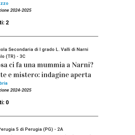
ezzo
zione 2024-2025
i: 2
ola Secondaria di I grado L. Valli di Narni
lo (TR) - 3C
sa ci fa una mummia a Narni?
te e mistero: indagine aperta
bria
zione 2024-2025
i: 0
Perugia 5 di Perugia (PG) - 2A