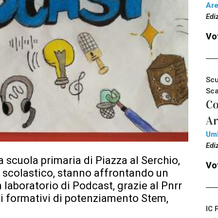
Ar
Edi
Vot
Scu
Sca
Co
Ar
Um
Edi
a scuola primaria di Piazza al Serchio,
Vot
 scolastico, stanno affrontando un
 laboratorio di Podcast, grazie al Pnrr
 formativi di potenziamento Stem,
IC 