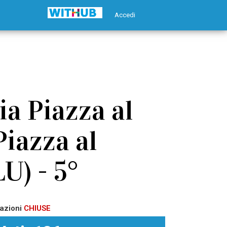
Accedi
ia Piazza al
Piazza al
U) - 5°
azioni
CHIUSE