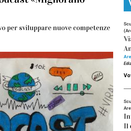
Scu
ivo per sviluppare nuove competenze
(Ar
Vi
An
Ar
Edi
Vot
Scu
Are
In
Il