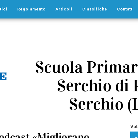
tici
Regolamento
Articoli
Classifiche
Contatti
Scuola Primar
Serchio di 
Serchio (L
Vot
podcast «Migliorano