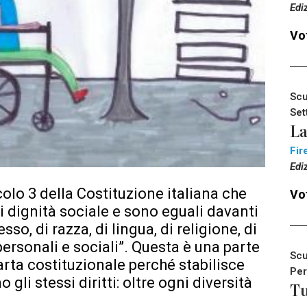
Edi
Vot
Scu
Set
La
Fir
Edi
icolo 3 della Costituzione italiana che
Vot
ari dignità sociale e sono eguali davanti
sso, di razza, di lingua, di religione, di
personali e sociali”. Questa è una parte
Scu
arta costituzionale perché stabilisce
Per
 gli stessi diritti: oltre ogni diversità
Tu