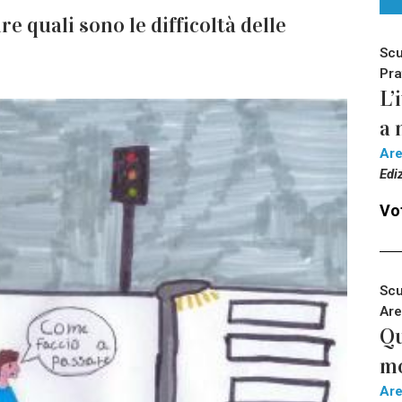
re quali sono le difficoltà delle
Scu
Pra
L’
a 
Ar
Edi
Vot
Scu
Are
Qu
m
Ar