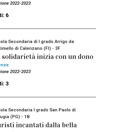
zione 2022-2023
i: 6
ola Secondaria di I grado Arrigo da
timello di Calenzano (FI) - 3F
 solidarietà inizia con un dono
enze
zione 2022-2023
i: 3
ola Secondaria I grado San Paolo di
ugia (PG) - 1B
risti incantati dalla bella