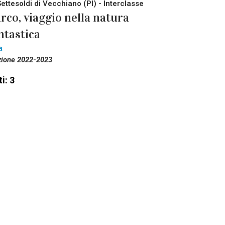
Settesoldi di Vecchiano (PI) - Interclasse
rco, viaggio nella natura
ntastica
a
zione 2022-2023
i: 3