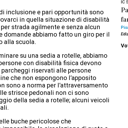
IC 
Pa
i di inclusione e pari opportunità sono
fa
rovarci in quella situazione di disabilità
 per strada agilmente e senza alcun
Pis
e domande abbiamo fatto un giro per il
Edi
o alla scuola.
Vot
inare su una sedia a rotelle, abbiamo
e persone con disabilità fisica devono
i parcheggi riservati alle persone
hine che non espongono l’apposito
non sono a norma per l’attraversamento
elle strisce pedonali non ci sono
io della sedia a rotelle; alcuni veicoli
ali.
delle buche pericolose che