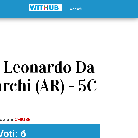
Accedi
a Leonardo Da
rchi (AR) - 5C
azioni
CHIUSE
Voti: 6