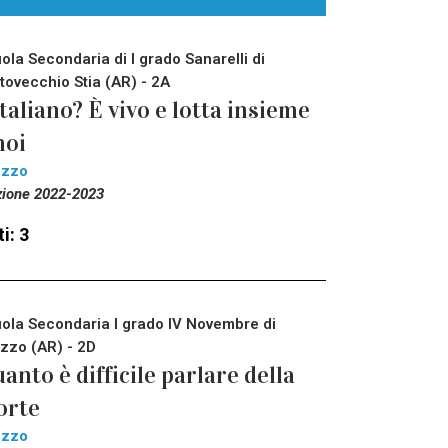
ola Secondaria di I grado Sanarelli di
tovecchio Stia (AR) - 2A
italiano? È vivo e lotta insieme
noi
ezzo
zione 2022-2023
i: 3
ola Secondaria I grado IV Novembre di
zzo (AR) - 2D
anto è difficile parlare della
orte
ezzo