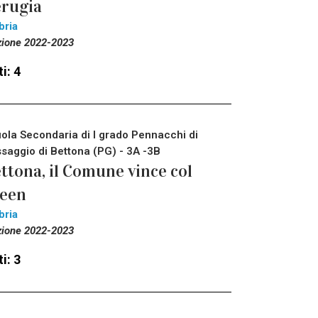
rugia
bria
zione 2022-2023
i: 4
ola Secondaria di I grado Pennacchi di
saggio di Bettona (PG) - 3A -3B
ttona, il Comune vince col
reen
bria
zione 2022-2023
i: 3