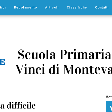
tici
Regolamento
Articoli
Classifiche
Contatti
Scuola Primari
Vinci di Monteva
Vot
 difficile