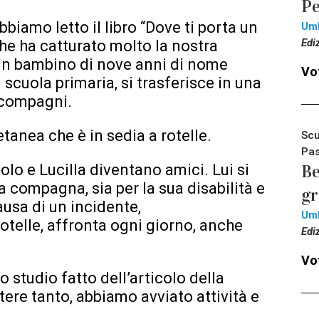
Pe
abbiamo letto il libro “Dove ti porta un
Um
Edi
che ha catturato molto la nostra
i un bambino di nove anni di nome
Vot
 scuola primaria, si trasferisce in una
 compagni.
etanea che è in sedia a rotelle.
Scu
Pas
Be
olo e Lucilla diventano amici. Lui si
a compagna, sia per la sua disabilità e
g
causa di un incidente,
Um
telle, affronta ogni giorno, anche
Edi
Vot
lo studio fatto dell’articolo della
tere tanto, abbiamo avviato attività e